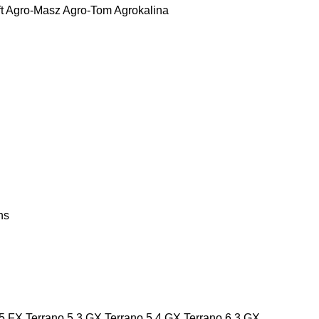
t
Agro-Masz
Agro-Tom
Agrokalina
ns
 5 FX
Terrano 5.3 GX
Terrano 5.4 GX
Terrano 6.3 GX