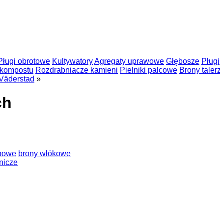
Pługi obrotowe
Kultywatory
Agregaty uprawowe
Głębosze
Pługi
 kompostu
Rozdrabniacze kamieni
Pielniki palcowe
Brony tale
Väderstad
»
ch
bowe
brony włókowe
lnicze