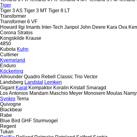
Tiger
Tiger 3 AS
Tiger 3 MT
Tiger 8 LT
Transformer
Transformer 6 VF
Howard
Ilgi
Imants
Inter-Tech
Janpol
John Deere
Kara Ova
Ker
Corona
Stratos
Kongskilde
Krause
4850
Kubota
Kuhn
Cultimer
Kverneland
Enduro
Köckerling
Allrounder
Quadro
Rebell Classic
Trio
Vector
Landsberg
Landstal
Lemken
Gigant
Karat
Kompaktor
Koralin
Kristall
Smaragd
Los Antonios
Mandam
Maschio
Meyer
Monosem
Moulas
Namy
Synkro
Terria
Quivogne
Blackbear
Rabe
Blue Bird
GHF
Sturmvogel
Regent
Tukan