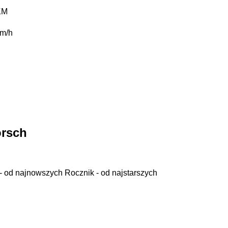
KM
m/h
orsch
- od najnowszych
Rocznik - od najstarszych