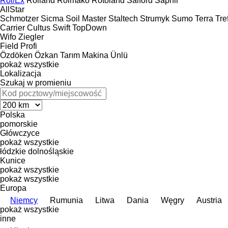
Rol/Ex
Rolland
Rolmako
Rotoland
Salford
Saphir
AllStar
Schmotzer
Sicma
Soil Master
Staltech
Strumyk
Sumo
Terra
Tref
Carrier
Cultus
Swift
TopDown
Wifo
Ziegler
Field Profi
Özdöken
Özkan Tarım Makina
Ünlü
pokaż wszystkie
Lokalizacja
Szukaj w promieniu
Polska
pomorskie
Główczyce
pokaż wszystkie
łódzkie
dolnośląskie
Kunice
pokaż wszystkie
pokaż wszystkie
Europa
Niemcy
Rumunia
Litwa
Dania
Węgry
Austria
pokaż wszystkie
inne