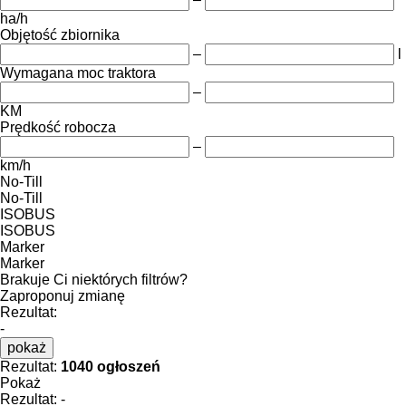
ha/h
Objętość zbiornika
–
l
Wymagana moc traktora
–
KM
Prędkość robocza
–
km/h
No-Till
No-Till
ISOBUS
ISOBUS
Marker
Marker
Brakuje Ci niektórych filtrów?
Zaproponuj zmianę
Rezultat:
-
pokaż
Rezultat:
1040 ogłoszeń
Pokaż
Rezultat:
-