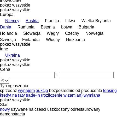
Inowrocław
pokaż wszystkie
pokaż wszystkie
Europa
Niemcy
Austria
Francja
Litwa
Wielka Brytania
Dania
Rumunia
Estonia
Łotwa
Bułgaria
Holandia
Słowacja
Węgry
Czechy
Norwegia
Szwecja
Finlandia
Włochy
Hiszpania
pokaż wszystkie
inne
Ukraina
pokaż wszystkie
pokaż wszystkie
Cena
–
Typ ogłoszenia
sprzedaż
wynajem
aukcja
bezpośrednio od producenta
leasing
kredyt
na raty
trade-in (rozliczenie w zamian)
wymiana
pokaż wszystkie
Stan
nowy
używane
na czesci
uszkodzony
odrestaurowany
demonstracja