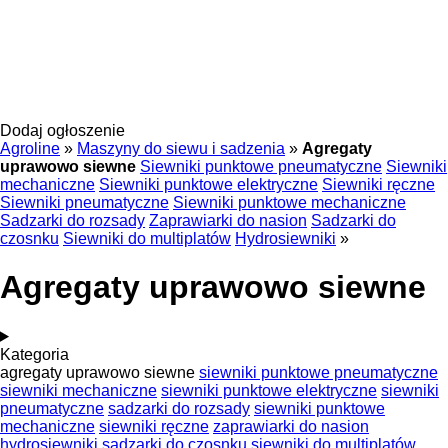
Dodaj ogłoszenie
Agroline
»
Maszyny do siewu i sadzenia
»
Agregaty
uprawowo siewne
Siewniki punktowe pneumatyczne
Siewniki
mechaniczne
Siewniki punktowe elektryczne
Siewniki ręczne
Siewniki pneumatyczne
Siewniki punktowe mechaniczne
Sadzarki do rozsady
Zaprawiarki do nasion
Sadzarki do
czosnku
Siewniki do multiplatów
Hydrosiewniki
»
Agregaty uprawowo siewne
Kategoria
agregaty uprawowo siewne
siewniki punktowe pneumatyczne
siewniki mechaniczne
siewniki punktowe elektryczne
siewniki
pneumatyczne
sadzarki do rozsady
siewniki punktowe
mechaniczne
siewniki ręczne
zaprawiarki do nasion
hydrosiewniki
sadzarki do czosnku
siewniki do multiplatów