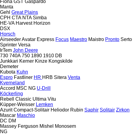
Fiona
GST
Gaspardo
Manta
Gehl
Great Plains
CPH
CTA
NTA
Simba
HE-VA
Harvest
Horizon
DSX
Horsch
Airseeder
Avatar
Express
Focus
Maestro
Maistro
Pronto
Serto
Sprinter
Versa
IrTem
John Deere
730
740A
750
1890
1910
DB
Junkkari
Kerner
Kinze
Kongskilde
Demeter
Kubota
Kuhn
Espro
Fastliner
HR
HRB
Sitera
Venta
Kverneland
Accord
MSC
NG
U-Drill
Köckerling
Rebell Classic
Ultima
Vitu
Küpper-Weisser
Lemken
Azurit
Compact-Solitair
Heliodor
Rubin
Saphir
Solitair
Zirkon
Mascar
Maschio
DC
DM
Massey Ferguson
Mishel
Monosem
NG