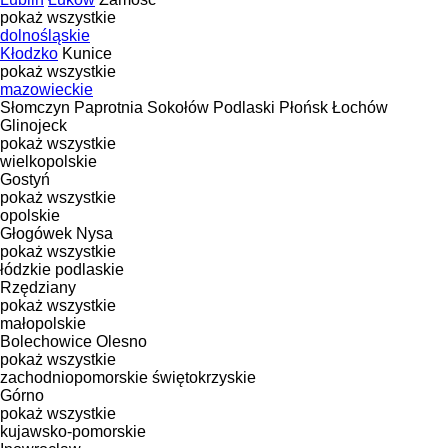
pokaż wszystkie
dolnośląskie
Kłodzko
Kunice
pokaż wszystkie
mazowieckie
Słomczyn
Paprotnia
Sokołów Podlaski
Płońsk
Łochów
Glinojeck
pokaż wszystkie
wielkopolskie
Gostyń
pokaż wszystkie
opolskie
Głogówek
Nysa
pokaż wszystkie
łódzkie
podlaskie
Rzędziany
pokaż wszystkie
małopolskie
Bolechowice
Olesno
pokaż wszystkie
zachodniopomorskie
świętokrzyskie
Górno
pokaż wszystkie
kujawsko-pomorskie