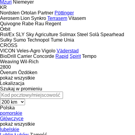
Mzuri
Niemeyer
KR
Nordsten
Ortolan
Partner
Pöttinger
Aerosem
Lion
Synkro
Terrasem
Vitasem
Quivogne
Rabe
Rau
Regent
Orbit
Rol/Ex
SLY
Sky Agriculture
Solmax Steel
Solà
Spearhead
Sulky
Sumo
Technopol
Tume
Unia
CROSS
VICON
Veles-Agro
Vigolo
Väderstad
BioDrill
Carrier
Concorde
Rapid
Spirit
Tempo
Weaving
Wil-Rich
2800
Överum
Özdöken
pokaż wszystkie
Lokalizacja
Szukaj w promieniu
Polska
pomorskie
Główczyce
pokaż wszystkie
lubelskie
Lublin
Łuków
Zamość