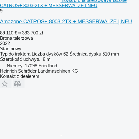
nowa brona talerzowa Amazone
CATROS+ 8003-2TX + MESSERWALZE | NEU
9
Amazone CATROS+ 8003-2TX + MESSERWALZE | NEU
89 110 €
≈ 383 700 zł
Brona talerzowa
2022
Stan
nowy
Typ
do traktora
Liczba dysków
62
Średnica dysku
510 mm
Szerokość uchwytu
8 m
Niemcy, 17098 Friedland
Heinrich Schröder Landmaschinen KG
Kontakt z dealerem