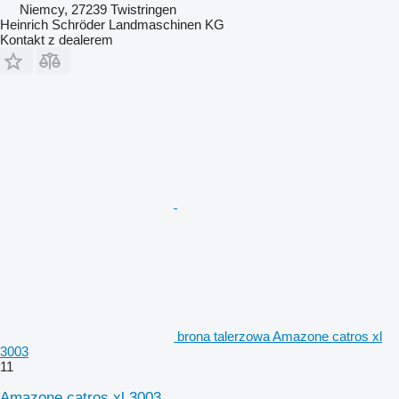
Niemcy, 27239 Twistringen
Heinrich Schröder Landmaschinen KG
Kontakt z dealerem
brona talerzowa Amazone catros xl
3003
11
Amazone catros xl 3003