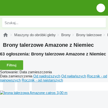
Maszyny do obróbki gleby
Brony
Brony talerzowe
Brony talerzowe Amazone z Niemiec
63 ogłoszenia:
Brony talerzowe Amazone z Niemiec
Filtruj
Sortowanie
:
Data zamieszczenia
Data zamieszczenia
Od najdroższych
Od najtańszych
Rocznik - od
najnowszych
Rocznik - od najstarszych