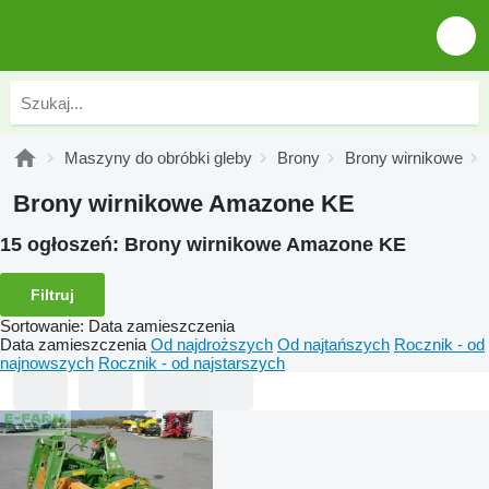
Maszyny do obróbki gleby
Brony
Brony wirnikowe
Brony wirnikowe Amazone KE
15 ogłoszeń:
Brony wirnikowe Amazone KE
Filtruj
Sortowanie
:
Data zamieszczenia
Data zamieszczenia
Od najdroższych
Od najtańszych
Rocznik - od
najnowszych
Rocznik - od najstarszych