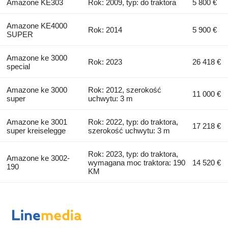
Amazone KE303
Rok: 2009, typ: do traktora
5 800 €
Amazone KE4000
Rok: 2014
5 900 €
SUPER
Amazone ke 3000
Rok: 2023
26 418 €
special
Amazone ke 3000
Rok: 2012, szerokość
11 000 €
super
uchwytu: 3 m
Amazone ke 3001
Rok: 2022, typ: do traktora,
17 218 €
super kreiselegge
szerokość uchwytu: 3 m
Rok: 2023, typ: do traktora,
Amazone ke 3002-
wymagana moc traktora: 190
14 520 €
190
KM