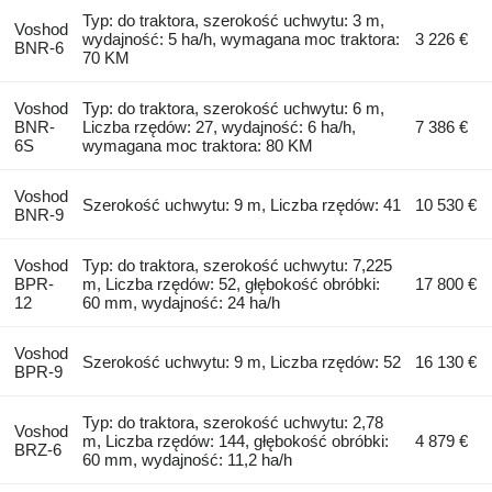
Typ: do traktora, szerokość uchwytu: 3 m,
Voshod
wydajność: 5 ha/h, wymagana moc traktora:
3 226 €
BNR-6
70 KM
Voshod
Typ: do traktora, szerokość uchwytu: 6 m,
BNR-
Liczba rzędów: 27, wydajność: 6 ha/h,
7 386 €
6S
wymagana moc traktora: 80 KM
Voshod
Szerokość uchwytu: 9 m, Liczba rzędów: 41
10 530 €
BNR-9
Voshod
Typ: do traktora, szerokość uchwytu: 7,225
BPR-
m, Liczba rzędów: 52, głębokość obróbki:
17 800 €
12
60 mm, wydajność: 24 ha/h
Voshod
Szerokość uchwytu: 9 m, Liczba rzędów: 52
16 130 €
BPR-9
Typ: do traktora, szerokość uchwytu: 2,78
Voshod
m, Liczba rzędów: 144, głębokość obróbki:
4 879 €
BRZ-6
60 mm, wydajność: 11,2 ha/h