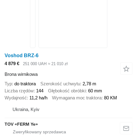
Voshod BRZ-6
4 879 €
251 000 UAH
≈ 21 010 zł
Brona wirnikowa
Typ
do traktora
Szerokość uchwytu
2,78 m
Liczba rzędów
144
Głębokość obróbki
60 mm
Wydajność
11,2 ha/h
Wymagana moc traktora
80 KM
Ukraina, Kyiv
TOV «FERM Ye»