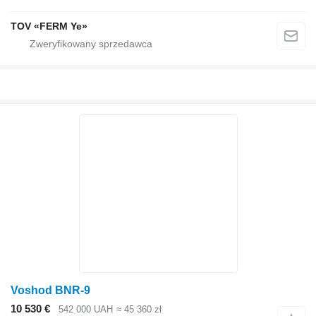
TOV «FERM Ye»
Voshod BNR-9
10 530 €
542 000 UAH
≈ 45 360 zł