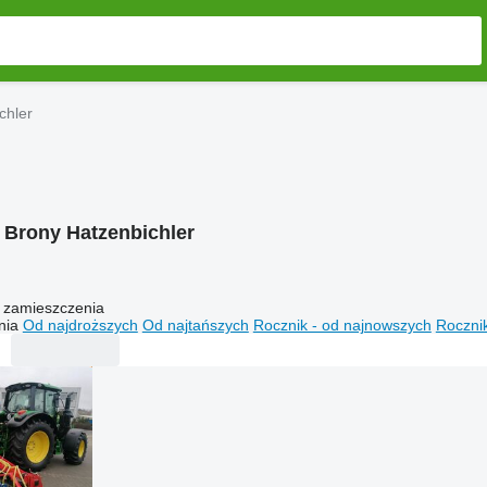
chler
:
Brony Hatzenbichler
 zamieszczenia
nia
Od najdroższych
Od najtańszych
Rocznik - od najnowszych
Rocznik