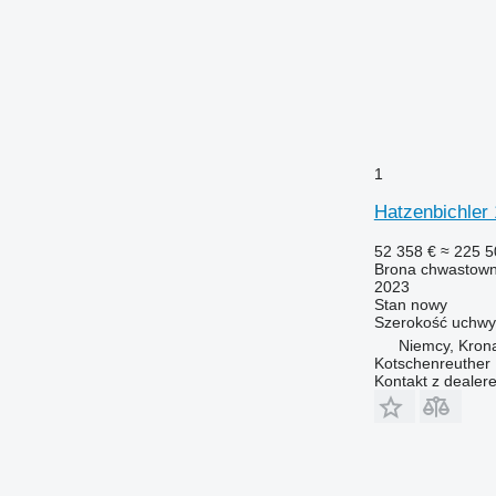
1
Hatzenbichler
52 358 €
≈ 225 5
Brona chwastown
2023
Stan
nowy
Szerokość uchwy
Niemcy, Kron
Kotschenreuther
Kontakt z dealer