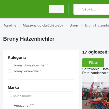
Agroline
Maszyny do obróbki gleby
Brony
Brony Hatzenbi
Brony Hatzenbichler
17 ogłoszeń
Kategoria
Filtruj
brony chwastowniki
Sortowanie
:
Data
brony wirnikowe
Data zamieszcze
Marka
Amazone
Multivator
Disc-O-Mulch
Jaguar
AT30
8
AGD