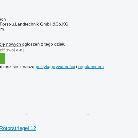
ach
 Forst-u.Landtechnik GmbH&Co.KG
em
ę nowych ogłoszeń z tego działu
gadzasz się z naszą
polityką prywatności
i
regulaminem
.
Rotorstriegel 12