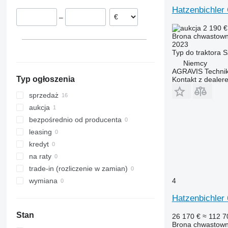
Hatzenbichle
–
2 190 
Brona chwastown
2023
Typ
do traktora
S
Niemcy
AGRAVIS Technik
Typ ogłoszenia
Kontakt z dealer
sprzedaż
aukcja
bezpośrednio od producenta
leasing
kredyt
na raty
trade-in (rozliczenie w zamian)
4
wymiana
Hatzenbichler
Stan
26 170 €
≈ 112 7
Brona chwastown