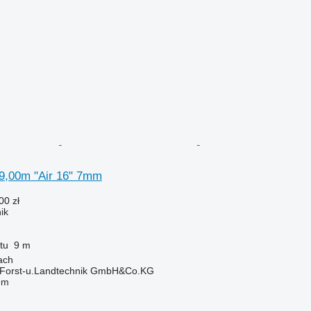
 9,00m "Air 16" 7mm
00 zł
ik
tu
9 m
ach
 Forst-u.Landtechnik GmbH&Co.KG
em