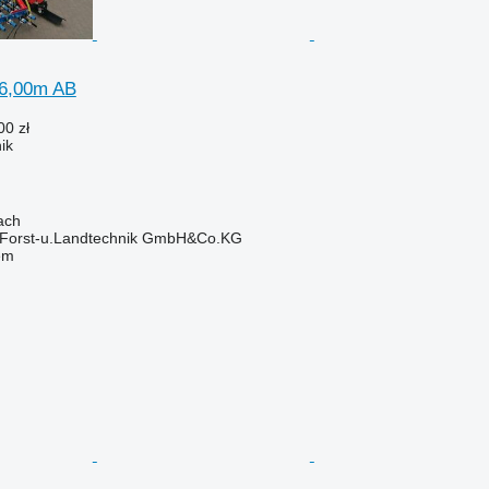
 6,00m AB
00 zł
ik
ach
 Forst-u.Landtechnik GmbH&Co.KG
em