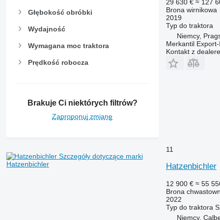
29 630 €
≈ 127 6
Brona wirnikowa
Głębokość obróbki
2019
Typ
do traktora
Wydajność
Niemcy, Prag
Merkantil Expor
Wymagana moc traktora
Kontakt z dealer
Prędkość robocza
Brakuje Ci niektórych filtrów?
Zaproponuj zmianę
11
Szczegóły dotyczące marki
Hatzenbichler
Hatzenbichler
12 900 €
≈ 55 55
Brona chwastown
2022
Typ
do traktora
S
Niemcy, Calb