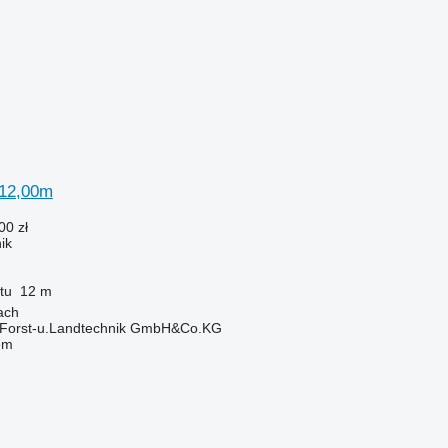
 12,00m
00 zł
ik
tu
12 m
ach
 Forst-u.Landtechnik GmbH&Co.KG
em