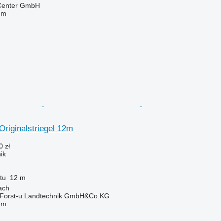
 Center GmbH
em
Originalstriegel 12m
0 zł
ik
tu
12 m
ach
 Forst-u.Landtechnik GmbH&Co.KG
em