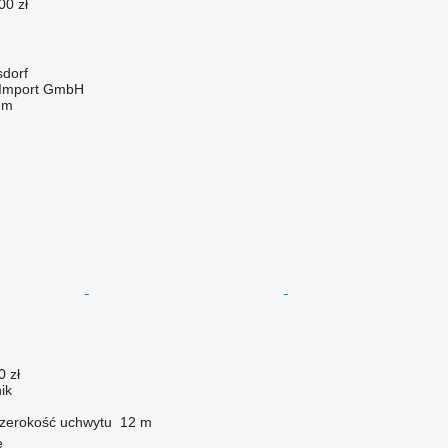
00 zł
sdorf
t-Import GmbH
em
0 zł
ik
zerokość uchwytu
12 m
e