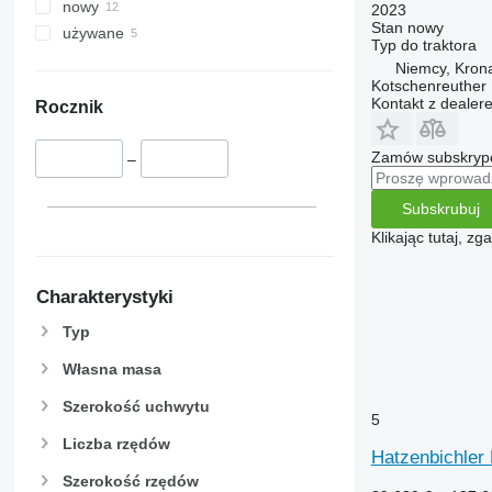
nowy
2023
Stan
nowy
używane
Typ
do traktora
Niemcy, Kron
Kotschenreuther
Kontakt z dealer
Rocznik
Zamów subskrypcj
–
Subskrubuj
Klikając tutaj, z
Charakterystyki
Typ
Własna masa
Szerokość uchwytu
5
Liczba rzędów
Hatzenbichler 
Szerokość rzędów