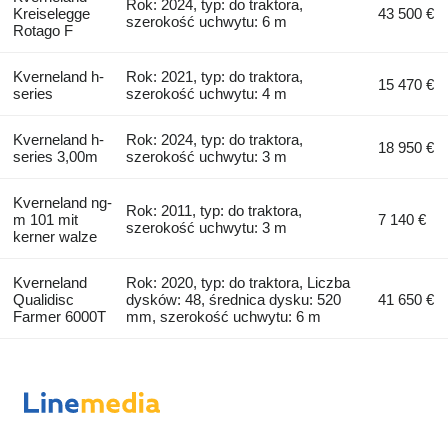
Rok: 2024, typ: do traktora,
Kreiselegge
43 500 €
szerokość uchwytu: 6 m
Rotago F
Kverneland h-
Rok: 2021, typ: do traktora,
15 470 €
series
szerokość uchwytu: 4 m
Kverneland h-
Rok: 2024, typ: do traktora,
18 950 €
series 3,00m
szerokość uchwytu: 3 m
Kverneland ng-
Rok: 2011, typ: do traktora,
m 101 mit
7 140 €
szerokość uchwytu: 3 m
kerner walze
Kverneland
Rok: 2020, typ: do traktora, Liczba
Qualidisc
dysków: 48, średnica dysku: 520
41 650 €
Farmer 6000T
mm, szerokość uchwytu: 6 m