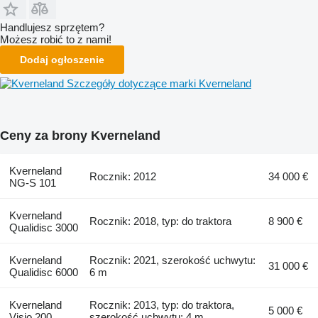
Handlujesz sprzętem?
Możesz robić to z nami!
Dodaj ogłoszenie
Szczegóły dotyczące marki Kverneland
Ceny za brony Kverneland
Kverneland
Rocznik: 2012
34 000 €
NG-S 101
Kverneland
Rocznik: 2018, typ: do traktora
8 900 €
Qualidisc 3000
Kverneland
Rocznik: 2021, szerokość uchwytu:
31 000 €
Qualidisc 6000
6 m
Kverneland
Rocznik: 2013, typ: do traktora,
5 000 €
Visio 200
szerokość uchwytu: 4 m