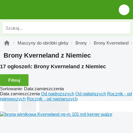
Maszyny do obróbki gleby
Brony
Brony Kverneland
Brony Kverneland z Niemiec
17 ogłoszeń:
Brony Kverneland z Niemiec
Filtruj
Sortowanie
:
Data zamieszczenia
Data zamieszczenia
Od najdroższych
Od najtańszych
Rocznik - od
najnowszych
Rocznik - od najstarszych