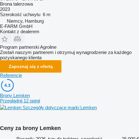
Brona talerzowa
2023
Szerokość uchwytu
6 m
Niemcy, Hamburg
E-FARM GmbH
Kontakt z dealerem
Program partnerski Agroline
Zostań naszym partnerem i otrzymuj wynagrodzenie za każdego
pozyskanego klienta
Zapoznaj się z ofertą
Referencje
4.3
Brony Lemken
Przeglądnij 12 opinii
Szczegóły dotyczące marki Lemken
Ceny za brony Lemken
Rocznik: 2026, typ: do traktora, szerokość
25 000 €