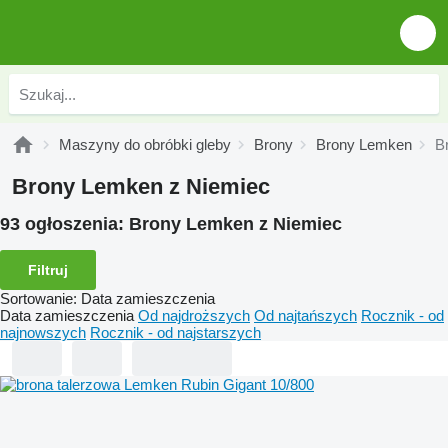
Maszyny do obróbki gleby
Brony
Brony Lemken
B
Brony Lemken z Niemiec
93 ogłoszenia:
Brony Lemken z Niemiec
Filtruj
Sortowanie
:
Data zamieszczenia
Data zamieszczenia
Od najdroższych
Od najtańszych
Rocznik - od
najnowszych
Rocznik - od najstarszych