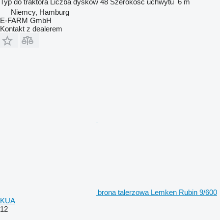
Typ
do traktora
Liczba dysków
48
Szerokość uchwytu
6 m
Niemcy, Hamburg
E-FARM GmbH
Kontakt z dealerem
brona talerzowa Lemken Rubin 9/600
KUA
12