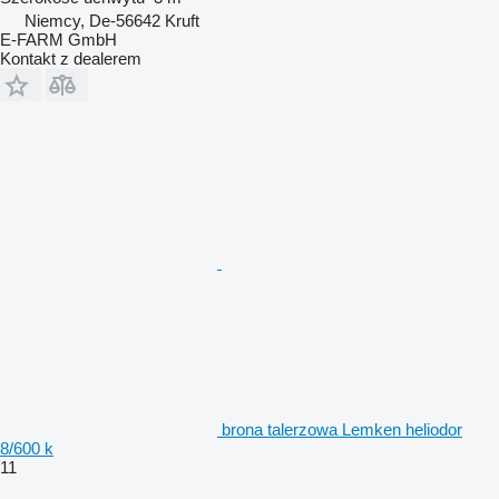
Niemcy, De-56642 Kruft
E-FARM GmbH
Kontakt z dealerem
brona talerzowa Lemken heliodor
8/600 k
11