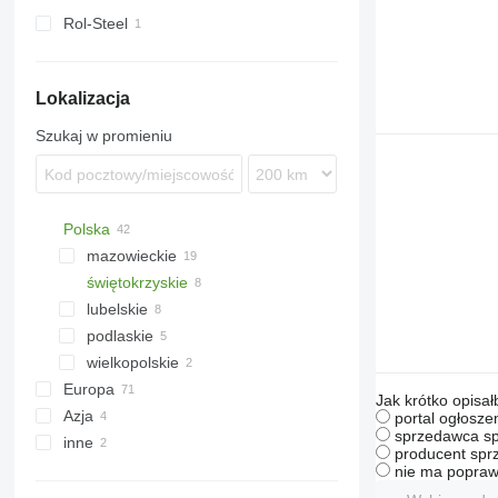
Rol-Steel
Lokalizacja
Szukaj w promieniu
Polska
mazowieckie
świętokrzyskie
Pułtusk
lubelskie
Słupia
podlaskie
Łuków
wielkopolskie
Białystok
Europa
Kolno
Odolanów
Jak krótko opisał
Azja
Rzędziany
Niemcy
portal ogłosze
sprzedawca sp
inne
Holandia
Turcja
producent sprz
Norwegia
Chiny
Ukraina
nie ma popraw
Francja