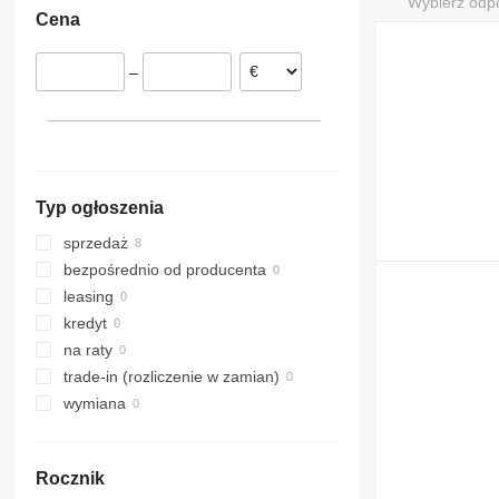
Wybierz odp
Cena
Włochy
Dania
–
Belgia
Szwecja
pokaż wszystkie
Typ ogłoszenia
sprzedaż
bezpośrednio od producenta
leasing
kredyt
na raty
trade-in (rozliczenie w zamian)
wymiana
Rocznik