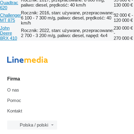
Quadtrac
paliwo: diesel, prędkość: 40 km/h
130 000 €
620
Rocznik: 2016, stan: używane, przepracowane:
Challenger
92 000 € -
6 100 - 7 300 m/g, paliwo: diesel, prędkość: 40
MT 875
120 000 €
km/h
John
230 000 €
Rocznik: 2022, stan: używane, przepracowane:
Deere
-
2 700 - 3 200 m/g, paliwo: diesel, napęd: 4x4
8RX 410
270 000 €
Firma
O nas
Pomoc
Kontakt
Polska / polski