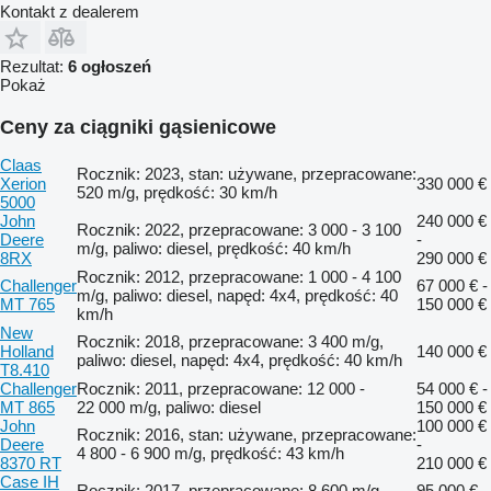
Kontakt z dealerem
Rezultat:
6 ogłoszeń
Pokaż
Ceny za ciągniki gąsienicowe
Claas
Rocznik: 2023, stan: używane, przepracowane:
Xerion
330 000 €
520 m/g, prędkość: 30 km/h
5000
John
240 000 €
Rocznik: 2022, przepracowane: 3 000 - 3 100
Deere
-
m/g, paliwo: diesel, prędkość: 40 km/h
8RX
290 000 €
Rocznik: 2012, przepracowane: 1 000 - 4 100
Challenger
67 000 € -
m/g, paliwo: diesel, napęd: 4x4, prędkość: 40
MT 765
150 000 €
km/h
New
Rocznik: 2018, przepracowane: 3 400 m/g,
Holland
140 000 €
paliwo: diesel, napęd: 4x4, prędkość: 40 km/h
T8.410
Challenger
Rocznik: 2011, przepracowane: 12 000 -
54 000 € -
MT 865
22 000 m/g, paliwo: diesel
150 000 €
John
100 000 €
Rocznik: 2016, stan: używane, przepracowane:
Deere
-
4 800 - 6 900 m/g, prędkość: 43 km/h
8370 RT
210 000 €
Case IH
Rocznik: 2017, przepracowane: 8 600 m/g,
95 000 € -