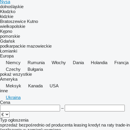
Nysa
dolnośląskie
Kłodzko
łódzkie
Bratoszewice
Kutno
wielkopolskie
Kępno
pomorskie
Gdańsk
podkarpackie
mazowieckie
Łomianki
Europa
Niemcy
Rumunia
Włochy
Dania
Holandia
Francja
Czechy
Bułgaria
pokaż wszystkie
Ameryka
Meksyk
Kanada
USA
inne
Ukraina
Cena
–
Typ ogłoszenia
sprzedaż
bezpośrednio od producenta
leasing
kredyt
na raty
trade-in
(rozliczenie w zamian)
wymiana