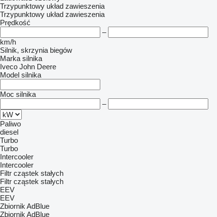
Trzypunktowy układ zawieszenia
Trzypunktowy układ zawieszenia
Prędkość
–
km/h
Silnik, skrzynia biegów
Marka silnika
Iveco
John Deere
Model silnika
Moc silnika
–
Paliwo
diesel
Turbo
Turbo
Intercooler
Intercooler
Filtr cząstek stałych
Filtr cząstek stałych
EEV
EEV
Zbiornik AdBlue
Zbiornik AdBlue