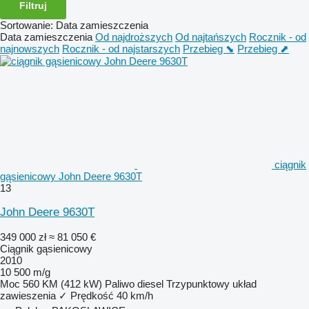
Filtruj
Sortowanie
:
Data zamieszczenia
Data zamieszczenia
Od najdroższych
Od najtańszych
Rocznik - od
najnowszych
Rocznik - od najstarszych
Przebieg ⬊
Przebieg ⬈
ciągnik
gąsienicowy John Deere 9630T
13
John Deere 9630T
349 000 zł
≈ 81 050 €
Ciągnik gąsienicowy
2010
10 500 m/g
Moc
560 KM (412 kW)
Paliwo
diesel
Trzypunktowy układ
zawieszenia
✓
Prędkość
40 km/h