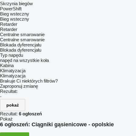
Skrzynia biegów
PowerShift
Bieg wsteczny
Bieg wsteczny
Retarder
Retarder
Centralne smarowanie
Centralne smarowanie
Blokada dyferencjału
Blokada dyferencjału
Typ napędu
napęd na wszystkie koła
Kabina
Klimatyzacja
Klimatyzacja
Brakuje Ci niektórych filtrów?
Zaproponuj zmianę
Rezultat:
-
pokaż
Rezultat:
6 ogłoszeń
Pokaż
6 ogłoszeń:
Ciągniki gąsienicowe - opolskie