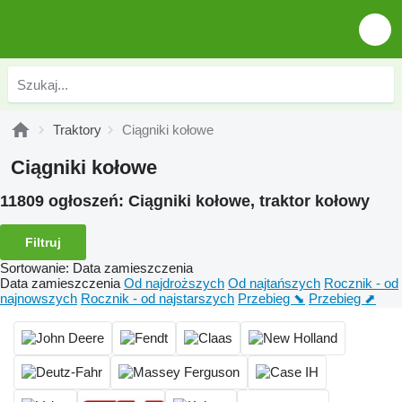
Traktory
Ciągniki kołowe
Ciągniki kołowe
11809 ogłoszeń:
Ciągniki kołowe, traktor kołowy
Filtruj
Sortowanie
:
Data zamieszczenia
Data zamieszczenia
Od najdroższych
Od najtańszych
Rocznik - od
najnowszych
Rocznik - od najstarszych
Przebieg ⬊
Przebieg ⬈