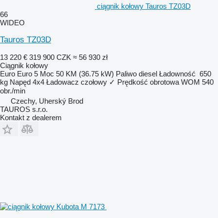
ciągnik kołowy Tauros TZ03D
66
WIDEO
Tauros TZ03D
13 220 €
319 900 CZK
≈ 56 930 zł
Ciągnik kołowy
Euro
Euro 5
Moc
50 KM (36.75 kW)
Paliwo
diesel
Ładowność
650
kg
Napęd
4x4
Ładowacz czołowy
✓
Prędkość obrotowa WOM
540
obr./min
Czechy, Uherský Brod
TAUROS s.r.o.
Kontakt z dealerem