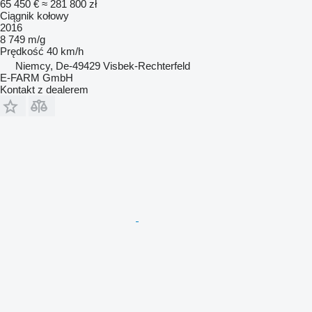
65 450 €
≈ 281 800 zł
Ciągnik kołowy
2016
8 749 m/g
Prędkość
40 km/h
Niemcy, De-49429 Visbek-Rechterfeld
E-FARM GmbH
Kontakt z dealerem