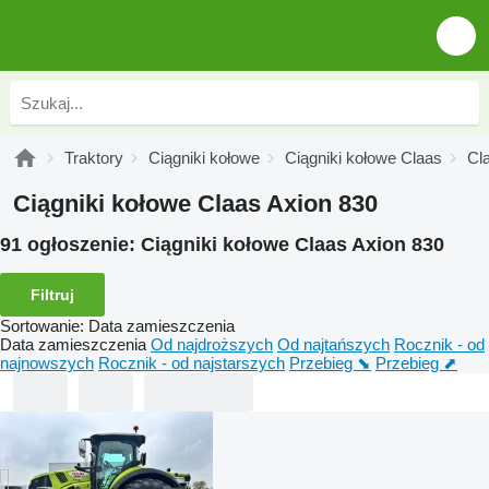
Traktory
Ciągniki kołowe
Ciągniki kołowe Claas
Cl
Ciągniki kołowe Claas Axion 830
91 ogłoszenie:
Ciągniki kołowe Claas Axion 830
Filtruj
Sortowanie
:
Data zamieszczenia
Data zamieszczenia
Od najdroższych
Od najtańszych
Rocznik - od
najnowszych
Rocznik - od najstarszych
Przebieg ⬊
Przebieg ⬈