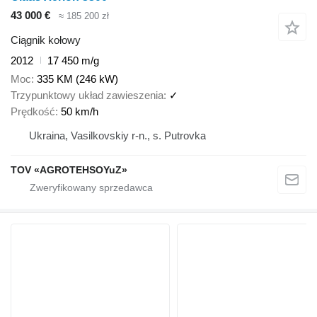
43 000 €
≈ 185 200 zł
Ciągnik kołowy
2012
17 450 m/g
Moc
335 KM (246 kW)
Trzypunktowy układ zawieszenia
✓
Prędkość
50 km/h
Ukraina, Vasilkovskiy r-n., s. Putrovka
TOV «AGROTEHSOYuZ»