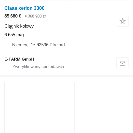
Claas xerion 3300
85 680 €
≈ 368 900 zł
Ciągnik kołowy
6 655 m/g
Niemcy, De-92536 Pfreimd
E-FARM GmbH