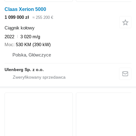
Claas Xerion 5000
1 099 000 zł
≈ 255 200 €
Ciągnik kołowy
2022
3 020 m/g
Moc
530 KM (390 kW)
Polska, Główczyce
Ulenberg Sp. z o.o.