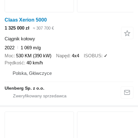
Claas Xerion 5000
1 325 000 zł
≈ 307 700 €
Ciągnik kołowy
2022
1 069 m/g
Moc
530 KM (390 kW)
Napęd
4x4
ISOBUS
✓
Prędkość
40 km/h
Polska, Główczyce
Ulenberg Sp. z o.o.