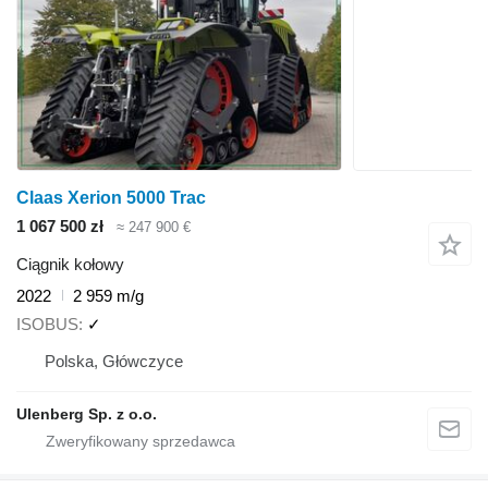
Claas Xerion 5000 Trac
1 067 500 zł
≈ 247 900 €
Ciągnik kołowy
2022
2 959 m/g
ISOBUS
✓
Polska, Główczyce
Ulenberg Sp. z o.o.