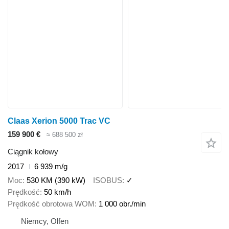
Claas Xerion 5000 Trac VC
159 900 €
≈ 688 500 zł
Ciągnik kołowy
2017
6 939 m/g
Moc
530 KM (390 kW)
ISOBUS
✓
Prędkość
50 km/h
Prędkość obrotowa WOM
1 000 obr./min
Niemcy, Olfen