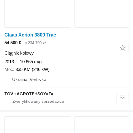
Claas Xerion 3800 Trac
54 500 €
≈ 234 700 zł
Ciągnik kołowy
2013
10 665 m/g
Moc
335 KM (246 kW)
Ukraina, Vertiivka
TOV «AGROTEHSOYuZ»