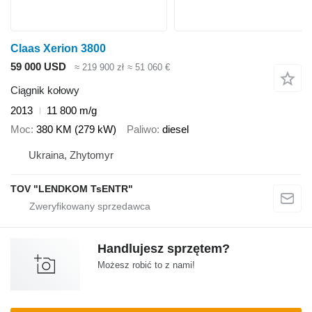
Claas Xerion 3800
59 000 USD
≈ 219 900 zł
≈ 51 060 €
Ciągnik kołowy
2013
11 800 m/g
Moc
380 KM (279 kW)
Paliwo
diesel
Ukraina, Zhytomyr
TOV "LENDKOM TsENTR"
Handlujesz sprzętem?
Możesz robić to z nami!