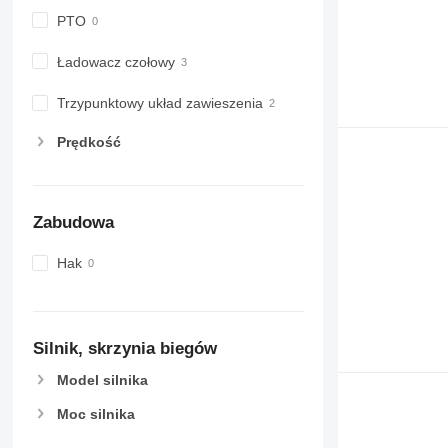
7720
PTO
7730
Ładowacz czołowy
7830
7930
Trzypunktowy układ zawieszenia
8200
8270 R
Prędkość
8285 R
8295
8310
Zabudowa
8320
8335 R
Hak
8345 R
8370 R
8400
Silnik, skrzynia biegów
8420
H-series
Model silnika
M-series
Moc silnika
X-series