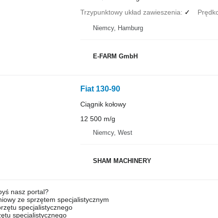
Trzypunktowy układ zawieszenia
✓
Prędk
Niemcy, Hamburg
E-FARM GmbH
Fiat 130-90
Ciągnik kołowy
12 500 m/g
Niemcy, West
SHAM MACHINERY
byś nasz portal?
niowy ze sprzętem specjalistycznym
rzętu specjalistycznego
ętu specjalistycznego