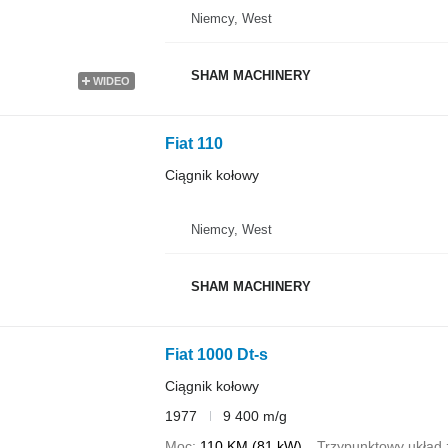
Niemcy, West
SHAM MACHINERY
WIDEO
Fiat 110
Ciągnik kołowy
Niemcy, West
SHAM MACHINERY
Fiat 1000 Dt-s
Ciągnik kołowy
1977
9 400 m/g
Moc
110 KM (81 kW)
Trzypunktowy układ 