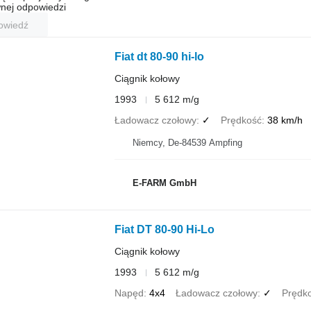
nej odpowiedzi
owiedź
Fiat dt 80-90 hi-lo
Ciągnik kołowy
1993
5 612 m/g
Ładowacz czołowy
✓
Prędkość
38 km/h
Niemcy, De-84539 Ampfing
E-FARM GmbH
Fiat DT 80-90 Hi-Lo
Ciągnik kołowy
1993
5 612 m/g
Napęd
4x4
Ładowacz czołowy
✓
Prędk