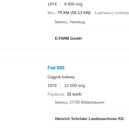
1974
9 800 m/g
Moc
75 KM (55.13 kW)
Ładowacz czołowy
Niemcy, Hamburg.
E-FARM GmbH
Fiat 680
Ciągnik kołowy
1978
12 500 m/g
Prędkość
25 km/h
Niemcy, 27793 Wildeshausen
Heinrich Schröder Landmaschinen KG