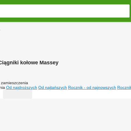
y
Ciągniki kołowe Massey
 zamieszczenia
nia
Od najdroższych
Od najtańszych
Rocznik - od najnowszych
Rocznik