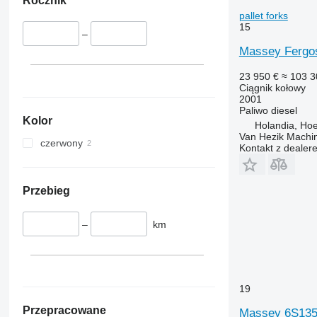
Rocznik
5067 E
5445
pallet forks
5070 M
5455
15
–
5075
5460
Massey Fergoso
5080
5465
5085 M
5610
23 950 €
≈ 103 3
5090
5611
Ciągnik kołowy
2001
5100
5612
Paliwo
diesel
5105 GN
5710
Kolor
Holandia, Hoe
Van Hezik Machi
5115
5711
czerwony
Kontakt z dealer
5210
5713
5615
6140
5620
6180
Przebieg
5720
6190
5820
6255
–
km
6090
6260
6100
6270
6105
6290
19
6110 B
6455
6110 M
6460
Przepracowane
Massey 6S13