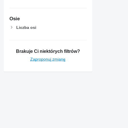
7700
7710
7720
Osie
7730
Liczba osi
7800
7810
7820
7830
Brakuje Ci niektórych filtrów?
7920
Zaproponuj zmianę
7930
8100
8200
Szczegóły dotyczące marki Massey
8220
8230
8260 R
8270 R
8285 R
8295
Firma
Informacja
8300