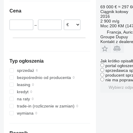
Farmall
3025
375
TS
Norwegia
69 000 €
≈ 297 6
Cena
Ciągnik kołowy
International
3040
390
TVT
Holandia
2016
JX
3045 R
399
2 900 m/g
–
Moc
200 KM (14
Luxxum
3046 R
550
Francja, Auri
MX
3050
575
Groupe Dupuy
MXM
3130
590
Kontakt z dealer
MXU
3140
675
Magnum
3320
690
Jak krótko opisał
Typ ogłoszenia
Maxxum
3340
698
portal ogłosze
Optum
3350
3060
sprzedawca sp
sprzedaż
producent sprz
Puma
3640
3080
bezpośrednio od producenta
nie ma popraw
Quadtrac
4066
3085
leasing
Wybierz odp
Quantum
4430
3640
kredyt
STX
4520
4235
na raty
Steiger
4650
4255
trade-in (rozliczenie w zamian)
Vestrum
5050 E
4345
wymiana
5055 E
4708
5058 E
5435