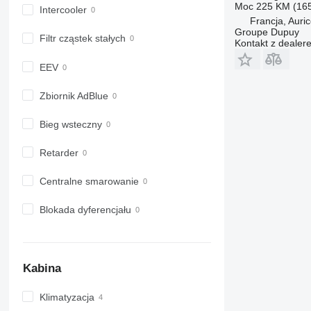
6800
Moc
225 KM (16
Intercooler
6810
Francja, Auri
Groupe Dupuy
6820
Filtr cząstek stałych
Kontakt z dealer
6830
EEV
6900
6910
Zbiornik AdBlue
6920
6930
Bieg wsteczny
7200
7215 R
Retarder
7230 R
Centralne smarowanie
7250
7260 R
Blokada dyferencjału
7270 R
7280 R
7290 R
7310 R
Kabina
7430
Klimatyzacja
7600