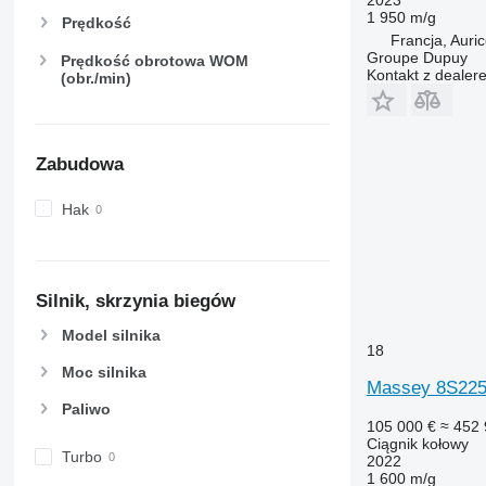
1 950 m/g
6215
7718
Prędkość
Francja, Auri
6220
7719
Groupe Dupuy
Prędkość obrotowa WOM
6230
7720
Kontakt z dealer
(obr./min)
6250
7722
6300
7724
6310
7726
Zabudowa
6320
8220
6330
8240
Hak
6410
8250
6430 Premium
8480
6506
8650
Silnik, skrzynia biegów
6510
8660
6520
8670
Model silnika
18
6530
8690
Moc silnika
6600
8727
Massey 8S22
6610
8732
Paliwo
105 000 €
≈ 452 
6620
8737
Ciągnik kołowy
Turbo
2022
6630
8740
1 600 m/g