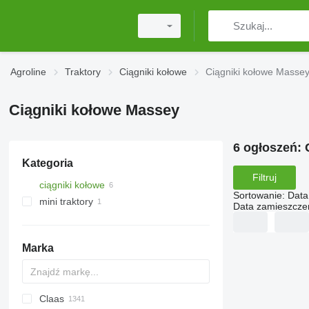
Agroline
Traktory
Ciągniki kołowe
Ciągniki kołowe Masse
Ciągniki kołowe Massey
6 ogłoszeń:
Kategoria
Filtruj
ciągniki kołowe
Sortowanie
:
Data
mini traktory
Data zamieszcze
Marka
Claas
584
2505
CK
310
MT
CFG