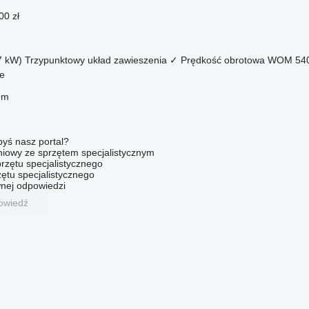
00 zł
7 kW)
Trzypunktowy układ zawieszenia
✓
Prędkość obrotowa WOM
540
ce
em
byś nasz portal?
niowy ze sprzętem specjalistycznym
rzętu specjalistycznego
ętu specjalistycznego
nej odpowiedzi
owiedź