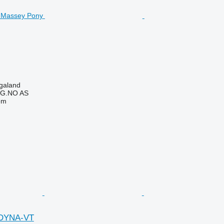
galand
G.NO AS
em
 DYNA-VT