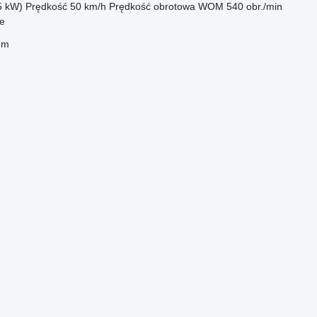
5 kW)
Prędkość
50 km/h
Prędkość obrotowa WOM
540 obr./min
ce
em