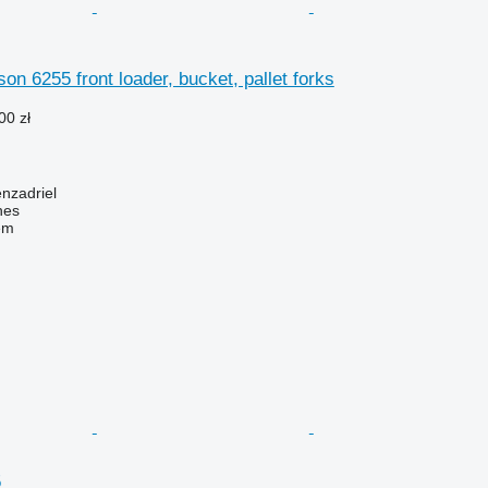
n 6255 front loader, bucket, pallet forks
00 zł
nzadriel
nes
em
5