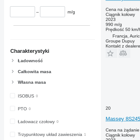
6110 R
6465
Cena na żądanie
6115
6475
–
m/g
Ciągnik kołowy
6120
6480
2023
990 m/g
6125 M
6485
Prędkość
50 km/
6125 R
6490
Francja, Auri
6130
6495
Groupe Dupuy
Kontakt z dealer
6135
6499
Charakterystyki
6140
6713
Ładowność
6145
6715
6150 M
6716
Całkowita masa
6150 R
7475
Własna masa
6155
7480
6170
7616
ISOBUS
6175
7618
6190
7619
20
PTO
6195 M
7620
Massey 8S24
Ładowacz czołowy
6195 R
7624
Cena na żądanie
6200
7626
Trzypunktowy układ zawieszenia
Ciągnik kołowy
6210
7716
2023