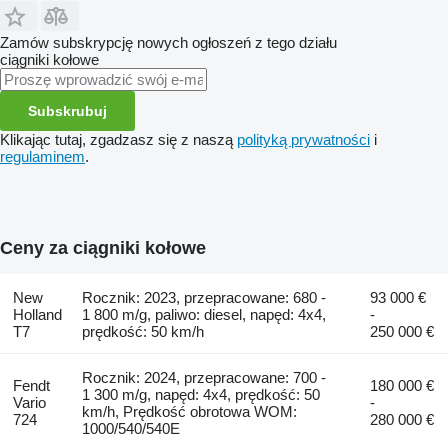
Zamów subskrypcję nowych ogłoszeń z tego działu
ciągniki kołowe
Subskrubuj
Klikając tutaj, zgadzasz się z naszą
polityką prywatności
i
regulaminem
.
Ceny za ciągniki kołowe
New
Rocznik: 2023, przepracowane: 680 -
93 000 €
Holland
1 800 m/g, paliwo: diesel, napęd: 4x4,
-
T7
prędkość: 50 km/h
250 000 €
Rocznik: 2024, przepracowane: 700 -
Fendt
180 000 €
1 300 m/g, napęd: 4x4, prędkość: 50
Vario
-
km/h, Prędkość obrotowa WOM:
724
280 000 €
1000/540/540E