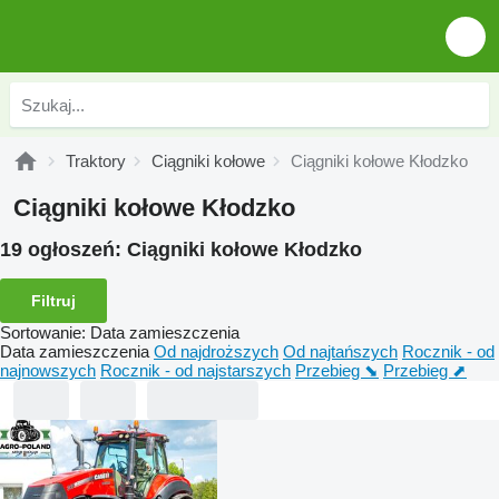
Traktory
Ciągniki kołowe
Ciągniki kołowe Kłodzko
Ciągniki kołowe Kłodzko
19 ogłoszeń:
Ciągniki kołowe Kłodzko
Filtruj
Sortowanie
:
Data zamieszczenia
Data zamieszczenia
Od najdroższych
Od najtańszych
Rocznik - od
najnowszych
Rocznik - od najstarszych
Przebieg ⬊
Przebieg ⬈