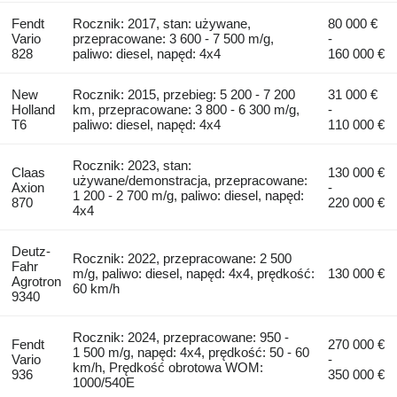
Fendt
Rocznik: 2017, stan: używane,
80 000 €
Vario
przepracowane: 3 600 - 7 500 m/g,
-
828
paliwo: diesel, napęd: 4x4
160 000 €
New
Rocznik: 2015, przebieg: 5 200 - 7 200
31 000 €
Holland
km, przepracowane: 3 800 - 6 300 m/g,
-
T6
paliwo: diesel, napęd: 4x4
110 000 €
Rocznik: 2023, stan:
Claas
130 000 €
używane/demonstracja, przepracowane:
Axion
-
1 200 - 2 700 m/g, paliwo: diesel, napęd:
870
220 000 €
4x4
Deutz-
Rocznik: 2022, przepracowane: 2 500
Fahr
m/g, paliwo: diesel, napęd: 4x4, prędkość:
130 000 €
Agrotron
60 km/h
9340
Rocznik: 2024, przepracowane: 950 -
Fendt
270 000 €
1 500 m/g, napęd: 4x4, prędkość: 50 - 60
Vario
-
km/h, Prędkość obrotowa WOM:
936
350 000 €
1000/540E