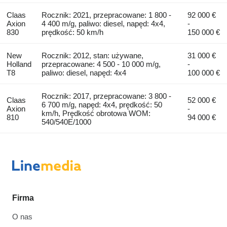
Claas
Rocznik: 2021, przepracowane: 1 800 -
92 000 €
Axion
4 400 m/g, paliwo: diesel, napęd: 4x4,
-
830
prędkość: 50 km/h
150 000 €
New
Rocznik: 2012, stan: używane,
31 000 €
Holland
przepracowane: 4 500 - 10 000 m/g,
-
T8
paliwo: diesel, napęd: 4x4
100 000 €
Rocznik: 2017, przepracowane: 3 800 -
Claas
52 000 €
6 700 m/g, napęd: 4x4, prędkość: 50
Axion
-
km/h, Prędkość obrotowa WOM:
810
94 000 €
540/540E/1000
Firma
O nas