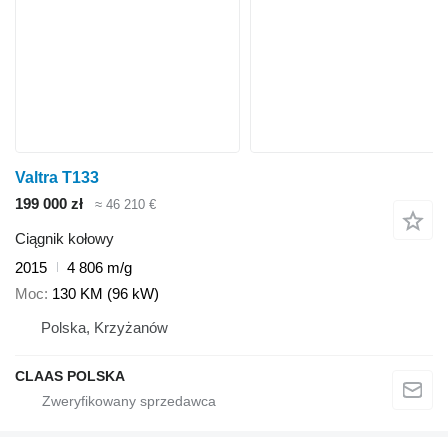
Valtra T133
199 000 zł
≈ 46 210 €
Ciągnik kołowy
2015
4 806 m/g
Moc
130 KM (96 kW)
Polska, Krzyżanów
CLAAS POLSKA