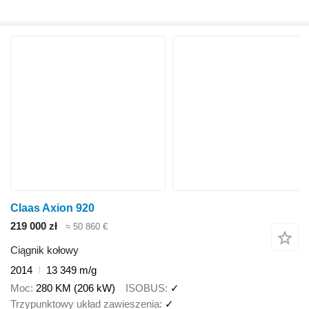
Claas Axion 920
219 000 zł
≈ 50 860 €
Ciągnik kołowy
2014
13 349 m/g
Moc
280 KM (206 kW)
ISOBUS
✓
Trzypunktowy układ zawieszenia
✓