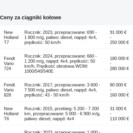
Ceny za ciągniki kołowe
New
Rocznik: 2023, przepracowane: 690 -
91 000 €
Holland
1 800 m/g, paliwo: diesel, napęd: 4x4,
-
T7
prędkość: 50 km/h
250 000 €
Rocznik: 2024, przepracowane: 660 -
Fendt
180 000 €
1 200 m/g, napęd: 4x4, prędkość: 50
Vario
-
km/h, Prędkość obrotowa WOM:
724
280 000 €
1000/540/540E
Fendt
Rocznik: 2017, przepracowane: 3 600 -
80 000 €
Vario
7 500 m/g, paliwo: diesel, napęd: 4x4,
-
828
prędkość: 43 - 50 km/h
160 000 €
New
Rocznik: 2015, przebieg: 5 200 - 7 200
31 000 €
Holland
km, przepracowane: 5 000 - 6 900 m/g,
-
T6
paliwo: diesel, napęd: 4x4
110 000 €
Rocznik: 2023, przepracowane: 1 000 -