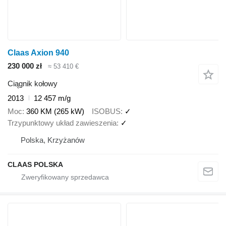
Claas Axion 940
230 000 zł
≈ 53 410 €
Ciągnik kołowy
2013
12 457 m/g
Moc
360 KM (265 kW)
ISOBUS
✓
Trzypunktowy układ zawieszenia
✓
Polska, Krzyżanów
CLAAS POLSKA