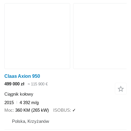
Claas Axion 950
499 000 zł
≈ 115 900 €
Ciągnik kołowy
2015
4 392 m/g
Moc
360 KM (265 kW)
ISOBUS
✓
Polska, Krzyżanów