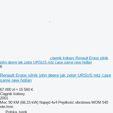
ciągnik kołowy Renault Ergos silnik
john deere jak zetor URSUS mtz case same new hollan
6
Renault Ergos silnik john deere jak zetor URSUS mtz case
same new hollan
67 000 zł
≈ 15 560 €
Ciągnik kołowy
2001
Moc
90 KM (66.15 kW)
Napęd
4x4
Prędkość obrotowa WOM
540
obr./min
Polska, turek