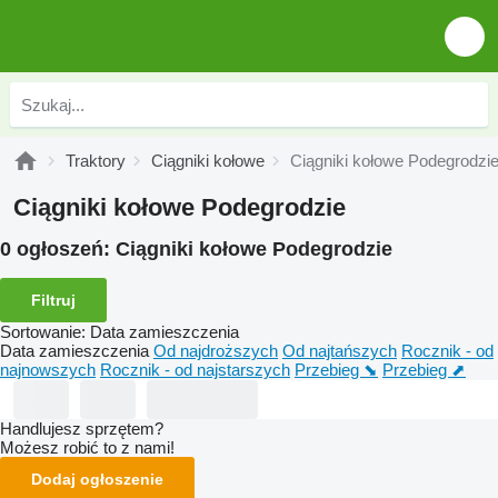
Traktory
Ciągniki kołowe
Ciągniki kołowe Podegrodzi
Ciągniki kołowe Podegrodzie
0 ogłoszeń:
Ciągniki kołowe Podegrodzie
Filtruj
Sortowanie
:
Data zamieszczenia
Data zamieszczenia
Od najdroższych
Od najtańszych
Rocznik - od
najnowszych
Rocznik - od najstarszych
Przebieg ⬊
Przebieg ⬈
Handlujesz sprzętem?
Możesz robić to z nami!
Dodaj ogłoszenie