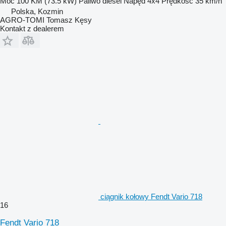
Moc
100 KM (73.5 kW)
Paliwo
diesel
Napęd
4x4
Prędkość
35 km/h
Polska, Kozmin
AGRO-TOMI Tomasz Kęsy
Kontakt z dealerem
ciągnik kołowy Fendt Vario 718
16
Fendt Vario 718