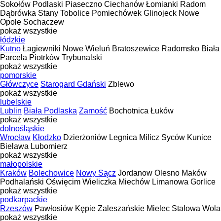
Sokołów Podlaski
Piaseczno
Ciechanów
Łomianki
Radom
Dąbrówka Stany
Tobolice
Pomiechówek
Glinojeck
Nowe
Opole
Sochaczew
pokaż wszystkie
łódzkie
Kutno
Łagiewniki Nowe
Wieluń
Bratoszewice
Radomsko
Biała
Parcela
Piotrków Trybunalski
pokaż wszystkie
pomorskie
Główczyce
Starogard Gdański
Zblewo
pokaż wszystkie
lubelskie
Lublin
Biała Podlaska
Zamość
Bochotnica
Łuków
pokaż wszystkie
dolnośląskie
Wrocław
Kłodzko
Dzierżoniów
Legnica
Milicz
Syców
Kunice
Bielawa
Lubomierz
pokaż wszystkie
małopolskie
Kraków
Bolechowice
Nowy Sącz
Jordanow
Olesno
Maków
Podhalański
Oświęcim
Wieliczka
Miechów
Limanowa
Gorlice
pokaż wszystkie
podkarpackie
Rzeszów
Pawłosiów
Kępie Zaleszańskie
Mielec
Stalowa Wola
pokaż wszystkie