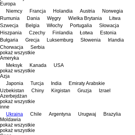
Europa
Niemcy
Francja
Holandia
Austria
Norwegia
Rumunia
Dania
Węgry
Wielka Brytania
Litwa
Szwecja
Belgia
Włochy
Portugalia
Słowacja
Hiszpania
Czechy
Finlandia
Łotwa
Estonia
Bułgaria
Grecja
Luksemburg
Słowenia
Irlandia
Chorwacja
Serbia
pokaż wszystkie
Ameryka
Meksyk
Kanada
USA
pokaż wszystkie
Azja
Japonia
Turcja
India
Emiraty Arabskie
Uzbekistan
Chiny
Kirgistan
Gruzja
Izrael
Azerbejdżan
pokaż wszystkie
inne
Ukraina
Chile
Argentyna
Urugwaj
Brazylia
Moldawia
pokaż wszystkie
pokaż wszystkie