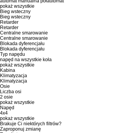
automat
manualna
półautomat
pokaż wszystkie
Bieg wsteczny
Bieg wsteczny
Retarder
Retarder
Centralne smarowanie
Centralne smarowanie
Blokada dyferencjału
Blokada dyferencjału
Typ napędu
napęd na wszystkie koła
pokaż wszystkie
Kabina
Klimatyzacja
Klimatyzacja
Osie
Liczba osi
2 osie
pokaż wszystkie
Napęd
4x4
pokaż wszystkie
Brakuje Ci niektórych filtrów?
Zaproponuj zmianę