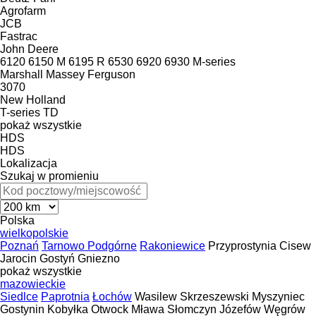
Agrofarm
JCB
Fastrac
John Deere
6120
6150 M
6195 R
6530
6920
6930
M-series
Marshall
Massey Ferguson
3070
New Holland
T-series
TD
pokaż wszystkie
HDS
HDS
Lokalizacja
Szukaj w promieniu
Polska
wielkopolskie
Poznań
Tarnowo Podgórne
Rakoniewice
Przyprostynia
Cisew
Jarocin
Gostyń
Gniezno
pokaż wszystkie
mazowieckie
Siedlce
Paprotnia
Łochów
Wasilew Skrzeszewski
Myszyniec
Gostynin
Kobyłka
Otwock
Mława
Słomczyn
Józefów
Węgrów