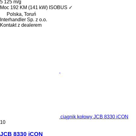
5 125 m/g
Moc
192 KM (141 kW)
ISOBUS
✓
Polska, Toruń
Interhandler Sp. z o.o.
Kontakt z dealerem
ciągnik kołowy JCB 8330 iCON
10
JCB 8330 iCON