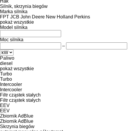
Hak
Silnik, skrzynia biegów
Marka silnika
FPT
JCB
John Deere
New Holland
Perkins
pokaż wszystkie
Model silnika
Moc silnika
–
Paliwo
diesel
pokaż wszystkie
Turbo
Turbo
Intercooler
Intercooler
Filtr cząstek stałych
Filtr cząstek stałych
EEV
EEV
Zbiornik AdBlue
Zbiornik AdBlue
Skrzynia biegów