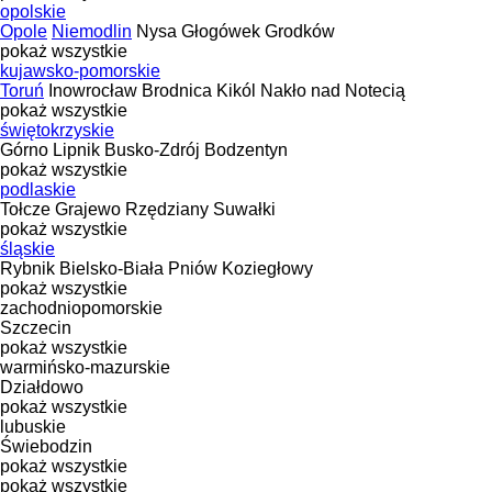
opolskie
Opole
Niemodlin
Nysa
Głogówek
Grodków
pokaż wszystkie
kujawsko-pomorskie
Toruń
Inowrocław
Brodnica
Kikól
Nakło nad Notecią
pokaż wszystkie
świętokrzyskie
Górno
Lipnik
Busko-Zdrój
Bodzentyn
pokaż wszystkie
podlaskie
Tołcze
Grajewo
Rzędziany
Suwałki
pokaż wszystkie
śląskie
Rybnik
Bielsko-Biała
Pniów
Koziegłowy
pokaż wszystkie
zachodniopomorskie
Szczecin
pokaż wszystkie
warmińsko-mazurskie
Działdowo
pokaż wszystkie
lubuskie
Świebodzin
pokaż wszystkie
pokaż wszystkie