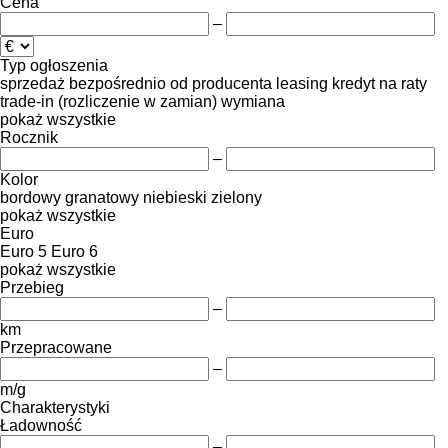
Cena
–
Typ ogłoszenia
sprzedaż
bezpośrednio od producenta
leasing
kredyt
na raty
trade-in (rozliczenie w zamian)
wymiana
pokaż wszystkie
Rocznik
–
Kolor
bordowy
granatowy
niebieski
zielony
pokaż wszystkie
Euro
Euro 5
Euro 6
pokaż wszystkie
Przebieg
–
km
Przepracowane
–
m/g
Charakterystyki
Ładowność
–