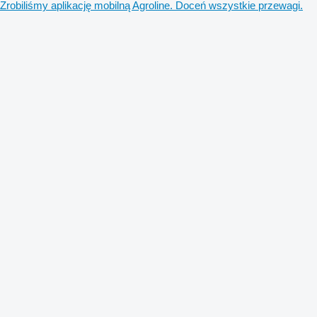
Zrobiliśmy aplikację mobilną Agroline. Doceń wszystkie przewagi.