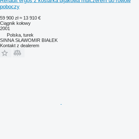
Renault ergos z kosiarka bijakowa mulczerem do rowow
poboczy
59 900 zł
≈ 13 910 €
Ciągnik kołowy
2001
Polska, turek
SINNA SŁAWOMIR BIAŁEK
Kontakt z dealerem