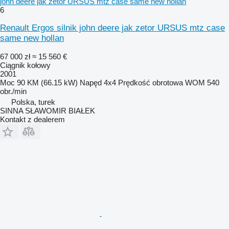
john deere jak zetor URSUS mtz case same new hollan
6
Renault Ergos silnik john deere jak zetor URSUS mtz case
same new hollan
67 000 zł
≈ 15 560 €
Ciągnik kołowy
2001
Moc
90 KM (66.15 kW)
Napęd
4x4
Prędkość obrotowa WOM
540
obr./min
Polska, turek
SINNA SŁAWOMIR BIAŁEK
Kontakt z dealerem