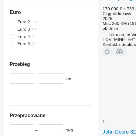
170 000 €
≈ 733 
Euro
Ciągnik kołowy
2025
Euro 2
Moc
260 KM (19
obr./min
Euro 3
Ukraina, m.Vi
Euro 4
TOV "MINETEH"
Euro 5
Kontakt z dealer
Przebieg
–
km
Przepracowane
1
–
m/g
John Deere 8