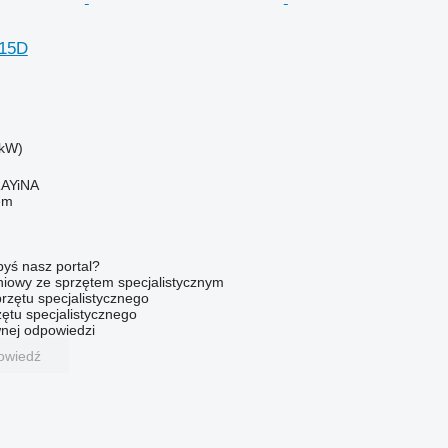
115D
 kW)
AYiNA
em
byś nasz portal?
niowy ze sprzętem specjalistycznym
rzętu specjalistycznego
ętu specjalistycznego
nej odpowiedzi
owiedź