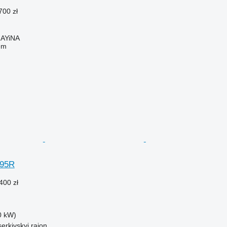
700 zł
AYiNA
em
295R
400 zł
0 kW)
serkivskyi raion