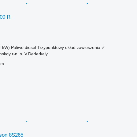
00 R
4 kW)
Paliwo
diesel
Trzypunktowy układ zawieszenia
✓
skoy r-n, s. V.Dederkaly
em
son 8S265