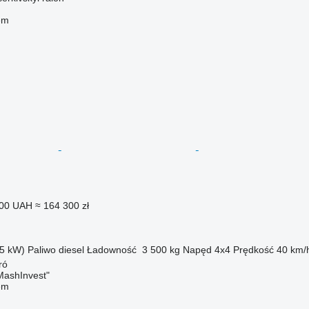
em
000 UAH
≈ 164 300 zł
5 kW)
Paliwo
diesel
Ładowność
3 500 kg
Napęd
4x4
Prędkość
40 km/
ó
ashInvest"
em