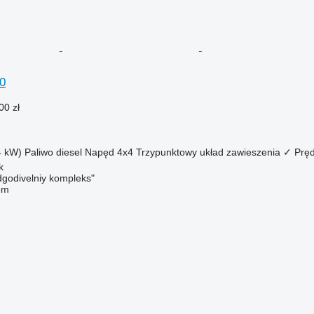
0
00 zł
4 kW)
Paliwo
diesel
Napęd
4x4
Trzypunktowy układ zawieszenia
✓
Prę
k
dgodivelniy kompleks"
em