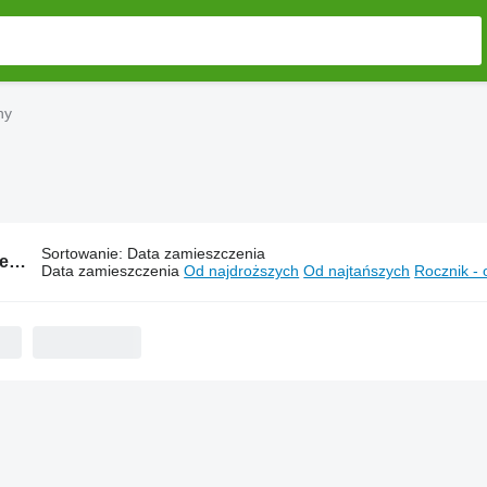
ny
Sortowanie
:
Data zamieszczenia
1110 ogłoszeń:
Ciągniki kołowe z Ukrainy
Data zamieszczenia
Od najdroższych
Od najtańszych
Rocznik -