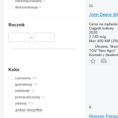
odrestaurowany
9520
11
demonstracja
9530
John Deere 84
9630
M-series
Cena na żądanie
Rocznik
Ciągnik kołowy
2020
2 740 m/g
–
Moc
400 KM (29
Ukraina, Shum
TOV "Neo Agro"
Kontakt z dealer
Kolor
czerwony
granatowy
niebieski
pomarańczowy
zielony
9
pokaż wszystkie
Massey Fergu