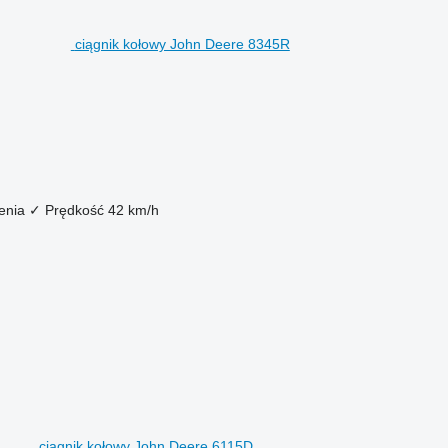
ciągnik kołowy John Deere 8345R
enia
✓
Prędkość
42 km/h
ciągnik kołowy John Deere 6115D