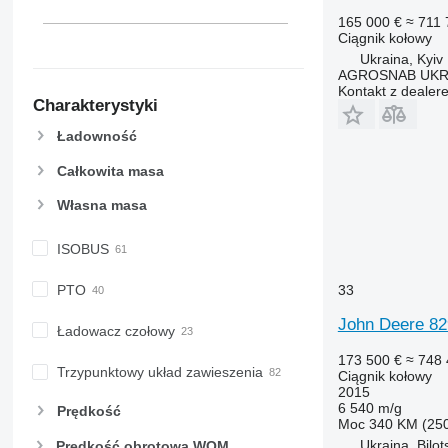
165 000 €
≈ 711 
Ciągnik kołowy
Ukraina, Kyiv
AGROSNAB UKR
Kontakt z dealer
Charakterystyki
Ładowność
Całkowita masa
Własna masa
ISOBUS
33
PTO
John Deere 8
Ładowacz czołowy
173 500 €
≈ 748 
Trzypunktowy układ zawieszenia
Ciągnik kołowy
2015
6 540 m/g
Prędkość
Moc
340 KM (25
Ukraina, Bilot
Prędkość obrotowa WOM