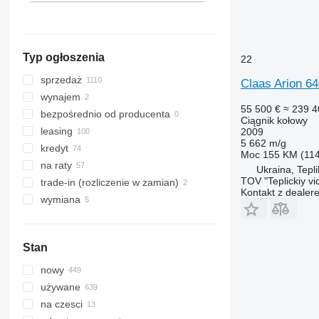
7930
Bila Tserkva
Gruzja
8100
pokaż wszystkie
Ternopil
8200
Vinnytsia
8230
Typ ogłoszenia
22
pokaż wszystkie
8270 R
sprzedaż
Claas Arion 64
8295
wynajem
8300
55 500 €
≈ 239 4
bezpośrednio od producenta
Ciągnik kołowy
8310
leasing
2009
8320
5 662 m/g
kredyt
Moc
155 KM (11
8330
na raty
Ukraina, Tepli
8335 R
TOV "Teplickiy vi
trade-in (rozliczenie w zamian)
Kontakt z dealer
8345 R
wymiana
8370 R
8400
8420
Stan
8430
nowy
8520
używane
8530
na czesci
9510 R