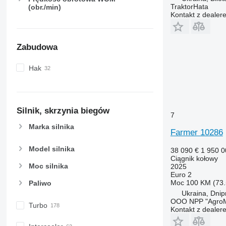
TraktorHata
(obr./min)
Kontakt z dealer
Zabudowa
Hak
Silnik, skrzynia biegów
7
Marka silnika
Farmer 10286
Model silnika
38 090 €
1 950 
Ciągnik kołowy
Moc silnika
2025
Euro 2
Moc
100 KM (73.
Paliwo
Ukraina, Dnipr
OOO NPP "AgroM
Turbo
Kontakt z dealer