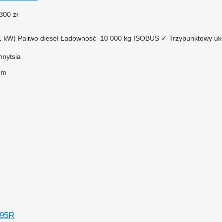
300 zł
1 kW)
Paliwo
diesel
Ładowność
10 000 kg
ISOBUS
✓
Trzypunktowy uk
nnytsia
em
295R