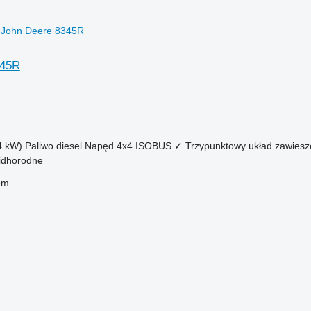
345R
4 kW)
Paliwo
diesel
Napęd
4x4
ISOBUS
✓
Trzypunktowy układ zawiesz
Pidhorodne
em