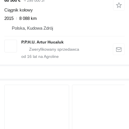
68 500 €
≈ 295 000 zł
Ciągnik kołowy
2015
8 088 km
Polska, Kudowa Zdrój
P.P.H.U. Artur Hucaluk
od
16
lat na Agroline