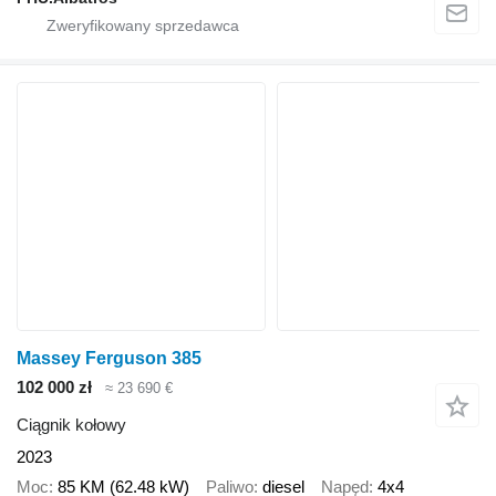
Massey Ferguson 385
102 000 zł
≈ 23 690 €
Ciągnik kołowy
2023
Moc
85 KM (62.48 kW)
Paliwo
diesel
Napęd
4x4