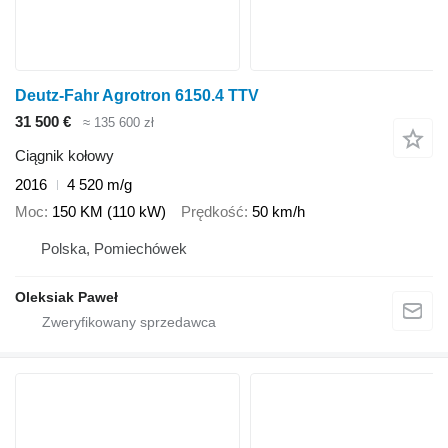
Deutz-Fahr Agrotron 6150.4 TTV
31 500 €
≈ 135 600 zł
Ciągnik kołowy
2016
4 520 m/g
Moc
150 KM (110 kW)
Prędkość
50 km/h
Polska, Pomiechówek
Oleksiak Paweł