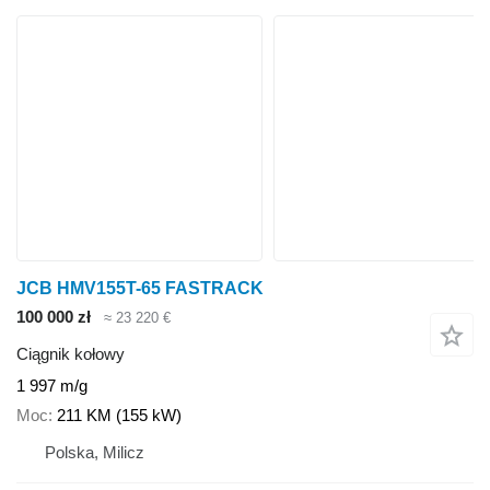
JCB HMV155T-65 FASTRACK
100 000 zł
≈ 23 220 €
Ciągnik kołowy
1 997 m/g
Moc
211 KM (155 kW)
Polska, Milicz