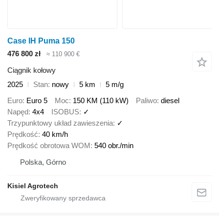
Case IH Puma 150
476 800 zł
≈ 110 900 €
Ciągnik kołowy
2025
Stan
nowy
5 km
5 m/g
Euro
Euro 5
Moc
150 KM (110 kW)
Paliwo
diesel
Napęd
4x4
ISOBUS
✓
Trzypunktowy układ zawieszenia
✓
Prędkość
40 km/h
Prędkość obrotowa WOM
540 obr./min
Polska, Górno
Kisiel Agrotech