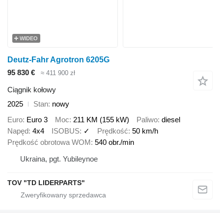
WIDEO
Deutz-Fahr Agrotron 6205G
95 830 €
≈ 411 900 zł
Ciągnik kołowy
2025
Stan
nowy
Euro
Euro 3
Moc
211 KM (155 kW)
Paliwo
diesel
Napęd
4x4
ISOBUS
✓
Prędkość
50 km/h
Prędkość obrotowa WOM
540 obr./min
Ukraina, pgt. Yubileynoe
TOV "TD LIDERPARTS"