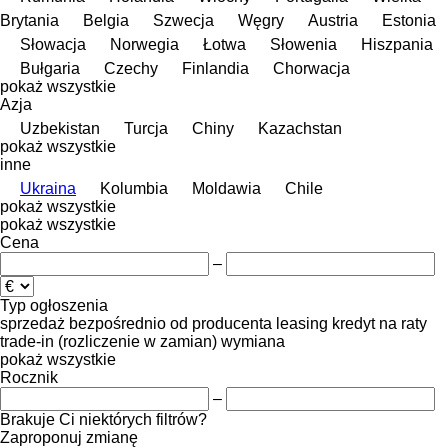
Brytania
Belgia
Szwecja
Węgry
Austria
Estonia
Słowacja
Norwegia
Łotwa
Słowenia
Hiszpania
Bułgaria
Czechy
Finlandia
Chorwacja
pokaż wszystkie
Azja
Uzbekistan
Turcja
Chiny
Kazachstan
pokaż wszystkie
inne
Ukraina
Kolumbia
Moldawia
Chile
pokaż wszystkie
pokaż wszystkie
Cena
–
Typ ogłoszenia
sprzedaż
bezpośrednio od producenta
leasing
kredyt
na raty
trade-in (rozliczenie w zamian)
wymiana
pokaż wszystkie
Rocznik
–
Brakuje Ci niektórych filtrów?
Zaproponuj zmianę