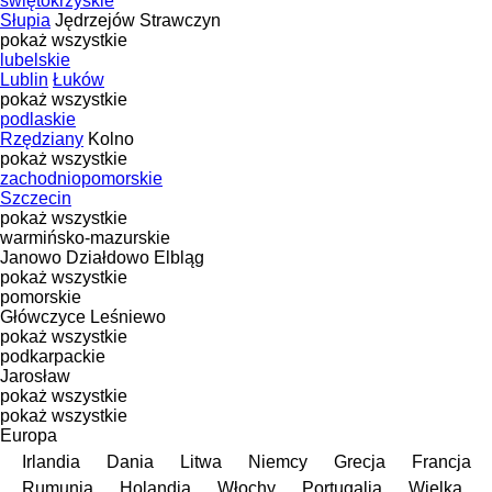
świętokrzyskie
Słupia
Jędrzejów
Strawczyn
pokaż wszystkie
lubelskie
Lublin
Łuków
pokaż wszystkie
podlaskie
Rzędziany
Kolno
pokaż wszystkie
zachodniopomorskie
Szczecin
pokaż wszystkie
warmińsko-mazurskie
Janowo
Działdowo
Elbląg
pokaż wszystkie
pomorskie
Główczyce
Leśniewo
pokaż wszystkie
podkarpackie
Jarosław
pokaż wszystkie
pokaż wszystkie
Europa
Irlandia
Dania
Litwa
Niemcy
Grecja
Francja
Rumunia
Holandia
Włochy
Portugalia
Wielka