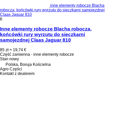
inne elementy robocze Blacha
robocza, końcówki rury wyrzutu do sieczkarni samojezdnej
Claas Jaguar 810
6
Inne elementy robocze Blacha robocza,
końcówki rury wyrzutu do sieczkarni
samojezdnej Claas Jaguar 810
85 zł
≈ 19,74 €
Część zamienna - inne elementy robocze
Stan
nowy
Polska, Boruja Kościelna
Agro Części
Kontakt z dealerem