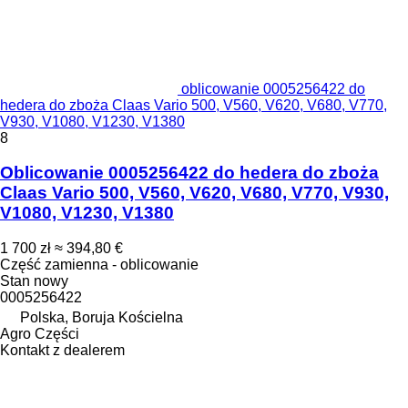
oblicowanie 0005256422 do
hedera do zboża Claas Vario 500, V560, V620, V680, V770,
V930, V1080, V1230, V1380
8
Oblicowanie 0005256422 do hedera do zboża
Claas Vario 500, V560, V620, V680, V770, V930,
V1080, V1230, V1380
1 700 zł
≈ 394,80 €
Część zamienna - oblicowanie
Stan
nowy
0005256422
Polska, Boruja Kościelna
Agro Części
Kontakt z dealerem