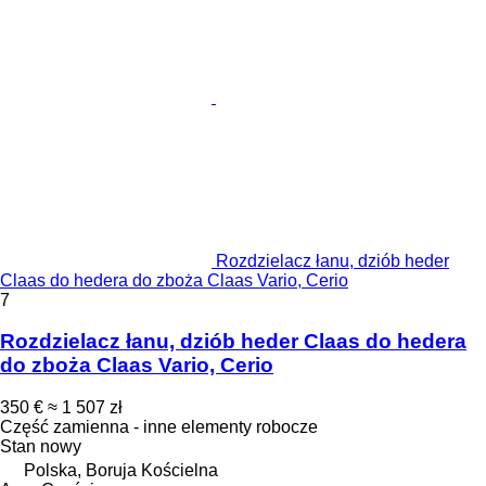
Rozdzielacz łanu, dziób heder
Claas do hedera do zboża Claas Vario, Cerio
7
Rozdzielacz łanu, dziób heder Claas do hedera
do zboża Claas Vario, Cerio
350 €
≈ 1 507 zł
Część zamienna - inne elementy robocze
Stan
nowy
Polska, Boruja Kościelna