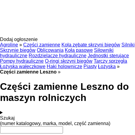
Dodaj ogłoszenie
Agroline
»
Części zamienne
Koła zębate skrzyni biegów
Silniki
Skrzynie biegów
Oblicowania
Koła pasowe
Siłowniki
hydrauliczne
Rozdzielacze hydrauliczne
Jednostki sterujące
Pompy hydrauliczne
O-ringi skrzyni biegów
Tarczy sprzęgła
Łożyska wałeczkowe
Haki holownicze
Piasty
Łożyska
»
Części zamienne Leszno
»
Części zamienne Leszno do
maszyn rolniczych
Szukaj
(numer katalogowy, marka, model, część zamienna)