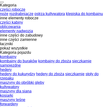
Kategoria
części robocze
noże
rozdrabniacze
ostrza kultywatora
klepiska do kombajnu
inne elementy robocze
części kabiny
oblicowania
elementy nadwozia
inne części do zabudowy
inne części zamienne
łaczniki
pokaż wszystkie
Kategoria pojazdu
kombajny
kombajny do buraków
kombajny do zboża
sieczkarnie
samojezdne
hedery
hedery do kukurydzy
hedery do zboża
sieczkarnie
stoły do
rzepaku
maszyny do obróbki gleby
kultywatory
maszyny dla siana
kosiarki
maszyny leśne
forwardery