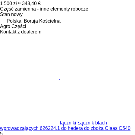
1 500 zł
≈ 348,40 €
Część zamienna - inne elementy robocze
Stan
nowy
Polska, Boruja Kościelna
Agro Części
Kontakt z dealerem
łączniki Łącznik blach
wprowadzających 626224.1 do hedera do zboża Claas C540
5