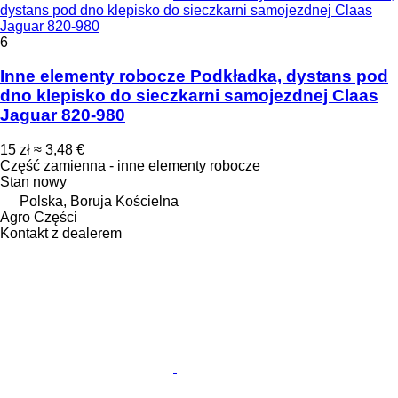
dystans pod dno klepisko do sieczkarni samojezdnej Claas
Jaguar 820-980
6
Inne elementy robocze Podkładka, dystans pod
dno klepisko do sieczkarni samojezdnej Claas
Jaguar 820-980
15 zł
≈ 3,48 €
Część zamienna - inne elementy robocze
Stan
nowy
Polska, Boruja Kościelna
Agro Części
Kontakt z dealerem