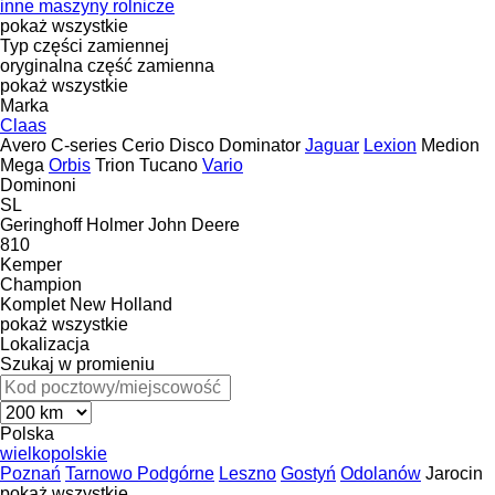
inne maszyny rolnicze
pokaż wszystkie
Typ części zamiennej
oryginalna część zamienna
pokaż wszystkie
Marka
Claas
Avero
C-series
Cerio
Disco
Dominator
Jaguar
Lexion
Medion
Mega
Orbis
Trion
Tucano
Vario
Dominoni
SL
Geringhoff
Holmer
John Deere
810
Kemper
Champion
Komplet
New Holland
pokaż wszystkie
Lokalizacja
Szukaj w promieniu
Polska
wielkopolskie
Poznań
Tarnowo Podgórne
Leszno
Gostyń
Odolanów
Jarocin
pokaż wszystkie