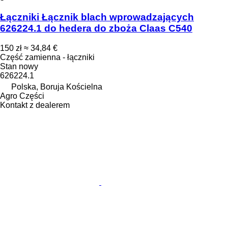
Łączniki Łącznik blach wprowadzających
626224.1 do hedera do zboża Claas C540
150 zł
≈ 34,84 €
Część zamienna - łączniki
Stan
nowy
626224.1
Polska, Boruja Kościelna
Agro Części
Kontakt z dealerem