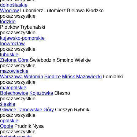
dolnośląskie
Wrocław
Lubomierz
Lutomierz
Bielawa
Kłodzko
pokaż wszystkie
łódzkie
Piotrków Trybunalski
pokaż wszystkie
kujawsko-pomorskie
Inowrocław
pokaż wszystkie
lubuskie
Zielona Góra
Świebodzin
Smolno Wielkie
pokaż wszystkie
mazowieckie
Warszawa
Wołomin
Siedlce
Mińsk Mazowiecki
Łomianki
pokaż wszystkie
małopolskie
Bolechowice
Kojszówka
Olesno
pokaż wszystkie
śląskie
Gliwice
Tarnowskie Góry
Cieszyn
Rybnik
pokaż wszystkie
opolskie
Opole
Prudnik
Nysa
pokaż wszystkie