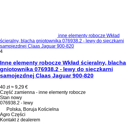
inne elementy robocze Wkład
ścieralny, blacha gniotownika 076938.2 - lewy do sieczkarni
samojezdnej Claas Jaguar 900-820
4
Inne elementy robocze Wkład ścieralny, blacha
gniotownika 076938.2 - lewy do sieczkarni
samojezdnej Claas Jaguar 900-820
40 zł
≈ 9,29 €
Część zamienna - inne elementy robocze
Stan
nowy
076938.2 - lewy
Polska, Boruja Kościelna
Agro Części
Kontakt z dealerem