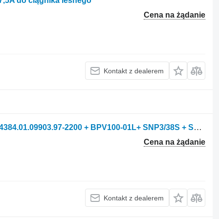
,5A do ciągnika leśnego
Cena na żądanie
Kontakt z dealerem
Pompa hydrauliczna Linde Zmiennik 4384.01.09903.97-2200 + BPV100-01L+ SNP3/38S + SNP3/26+ do kombajnu do buraków Holmer TERRA DOS T3
Cena na żądanie
Kontakt z dealerem