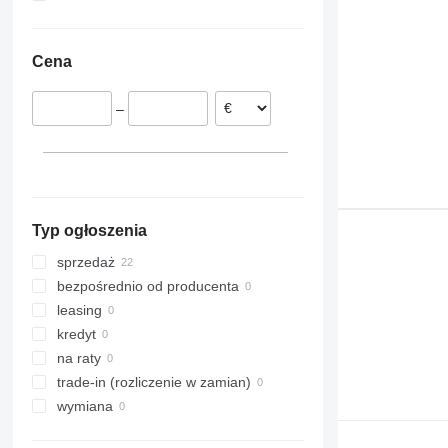
Litwa
Turcja
Ukraina
Niemcy
Chiny
Kolumbia
Cena
Grecja
Kazachstan
Moldawia
Francja
Chile
–
Rumunia
Holandia
pokaż wszystkie
Typ ogłoszenia
sprzedaż
bezpośrednio od producenta
leasing
kredyt
na raty
trade-in (rozliczenie w zamian)
wymiana