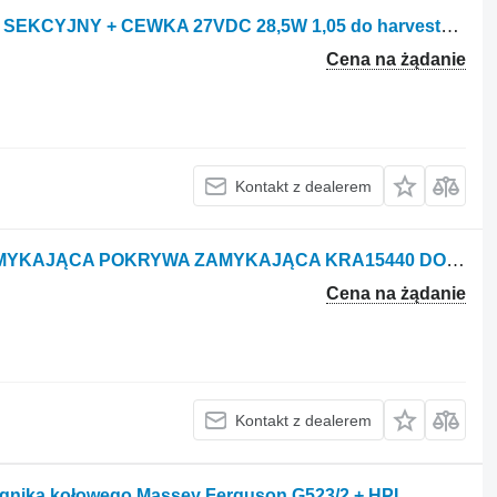
Rozdzielacz hydrauliczny 5043098 - 2 SEKCYJNY + CEWKA 27VDC 28,5W 1,05 do harvestera Valmet 921
Cena na żądanie
Kontakt z dealerem
Inne części hydrauliki POKRYWA ZAMYKAJĄCA POKRYWA ZAMYKAJĄCA KRA15440 DO 15440 do ciągnika kołowego Case IH 15440
Cena na żądanie
Kontakt z dealerem
ągnika kołowego Massey Ferguson G523/2 + HPI