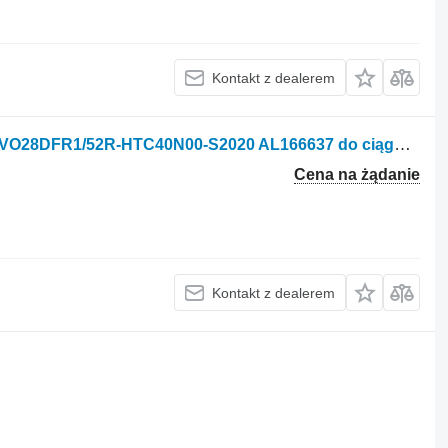
Kontakt z dealerem
Pompa hydrauliczna John Deere A10VO28DFR1/52R-HTC40N00-S2020 AL166637 do ciągnika kołowego John Deere 6230
Cena na żądanie
Kontakt z dealerem