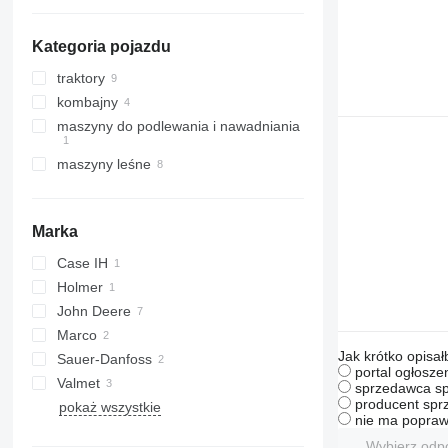
pompy hydrauliczne
rozdzielacze hydrauliczne
Kategoria pojazdu
silniki hydrauliczne
akumulatory hydrauliczne
traktory
inne części hydrauliki
kombajny
ciągniki kołowe
maszyny do podlewania i nawadniania
kombajny do bawełny
kombajny do buraków
maszyny leśne
kombajny do zboża
ciągniki leśne
forwardery
Marka
harvestery
Case IH
Holmer
John Deere
Terra
Marco
6230
Jak krótko opisał
Sauer-Danfoss
6520
portal ogłosze
Valmet
S-series
sprzedawca sp
producent sprz
pokaż wszystkie
nie ma popraw
Wybierz odp