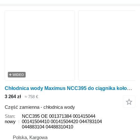
WIDEO
Chłodnica wody Maximus NCC395 do ciągnika kołowego SAME CROSS EXPLORER
3 264 zł
≈ 758 €
Część zamienna - chłodnica wody
Stan
NCC395 OE 001371384 001415044
nowy
00141504410 00141504420 044783104
044883104 04488310410
Polska, Kargowa