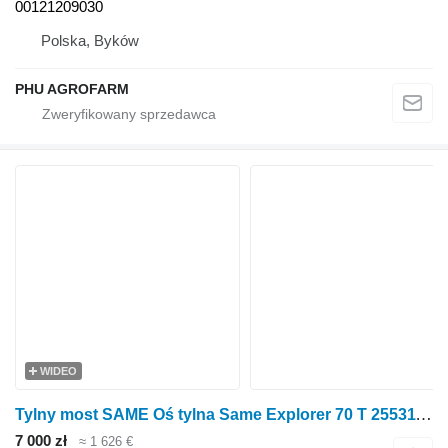
00121209030
Polska, Byków
PHU AGROFARM
WIDEO
Tylny most SAME Oś tylna Same Explorer 70 T 25531100 do ciągnika kołowego
7 000 zł
≈ 1 626 €