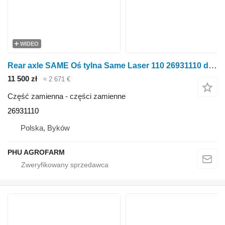
WIDEO
Rear axle SAME Oś tylna Same Laser 110 26931110 do ciągnika kołowego SAME Laser 110
11 500 zł
≈ 2 671 €
Część zamienna - części zamienne
26931110
Polska, Byków
PHU AGROFARM