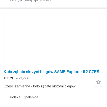
Koło zębate skrzyni biegów SAME Explorer II 2 CZĘŚCI Tryby Docisk Łożysko do ciągnika kołowego SAME Explorer
100 zł
≈ 23,22 €
Część zamienna - koło zębate skrzyni biegów
Polska, Opalenica