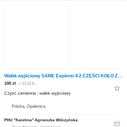
Wałek wyjściowy SAME Explorer II 2 CZĘŚCI KOŁO ZĘBATE TRYB do ciągnika kołowego SAME Explorer
100 zł
≈ 23,22 €
Część zamienna - wałek wyjściowy
Polska, Opalenica
PHU "Karetina" Agnieszka Wilczyńska