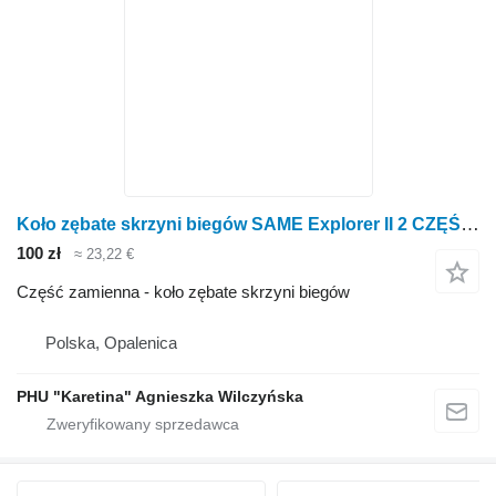
Koło zębate skrzyni biegów SAME Explorer II 2 CZĘŚCI KOŁO ZĘBATE TRYB do ciągnika kołowego SAME Explorer II 2
100 zł
≈ 23,22 €
Część zamienna - koło zębate skrzyni biegów
Polska, Opalenica
PHU "Karetina" Agnieszka Wilczyńska