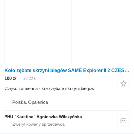
Koło zębate skrzyni biegów SAME Explorer II 2 CZĘŚCI KOŁO ZĘBATE TRYB do ciągnika kołowego SAME Explorer II 2
100 zł
≈ 23,22 €
Część zamienna - koło zębate skrzyni biegów
Polska, Opalenica
PHU "Karetina" Agnieszka Wilczyńska