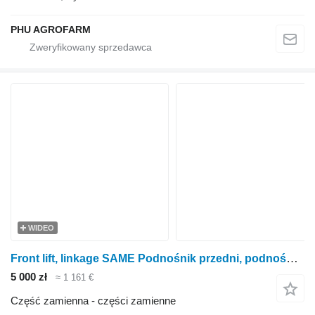
PHU AGROFARM
WIDEO
Front lift, linkage SAME Podnośnik przedni, podnośnik Same Titan 190 00090648330C do ciągnika kołowego SAME Titan 190
5 000 zł
≈ 1 161 €
Część zamienna - części zamienne