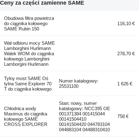
Ceny za części zamienne SAME
Obudowa filtra powietrza
do ciągnika kołowego
116,10 €
SAME Rubin 150
Wał odbioru mocy SAME
Lamborghini Hurlimann
Walek WOM do ciągnika
278,70 €
kołowego Lamborghini
Lamborgini Hurlimann
Tylny most SAME Oś
Numer katalogowy:
tylna Same Explorer 70
1 626 €
25531100
T do ciągnika kołowego
Stan: nowy, numer
Chłodnica wody
katalogowy: NCC395 OE
Maximus do ciągnika
001371384 001415044
758 €
kołowego SAME
00141504410
CROSS EXPLORER
00141504420 044783104
044883104 04488310410