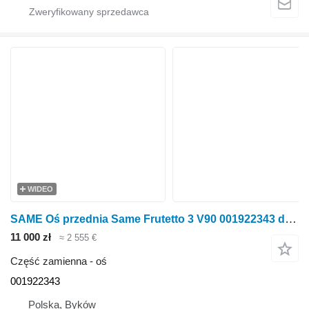
WIDEO
SAME Oś przednia Same Frutetto 3 V90 001922343 do ciągnika kołowego SAME Frutetto 3 V90
11 000 zł
≈ 2 555 €
Część zamienna - oś
001922343
Polska, Byków