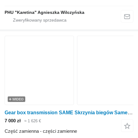
PHU "Karetina" Agnieszka Wilczyńska
WIDEO
Gear box transmission SAME Skrzynia biegów Same Tiger 70 00121209030 do ciągnika kołowego SAME Tiger 70
7 000 zł
≈ 1 626 €
Część zamienna - części zamienne