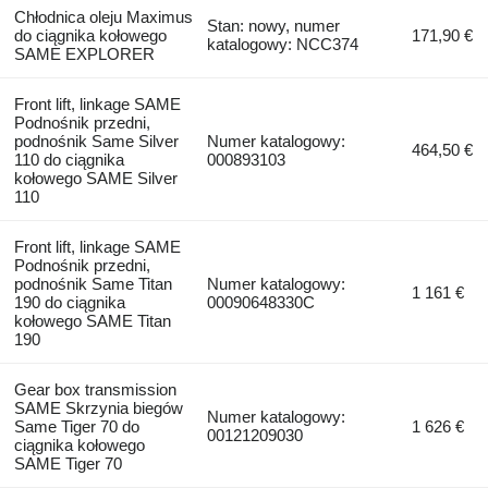
Chłodnica oleju Maximus
Stan: nowy, numer
do ciągnika kołowego
171,90 €
katalogowy: NCC374
SAME EXPLORER
Front lift, linkage SAME
Podnośnik przedni,
podnośnik Same Silver
Numer katalogowy:
464,50 €
110 do ciągnika
000893103
kołowego SAME Silver
110
Front lift, linkage SAME
Podnośnik przedni,
podnośnik Same Titan
Numer katalogowy:
1 161 €
190 do ciągnika
00090648330C
kołowego SAME Titan
190
Gear box transmission
SAME Skrzynia biegów
Numer katalogowy:
Same Tiger 70 do
1 626 €
00121209030
ciągnika kołowego
SAME Tiger 70