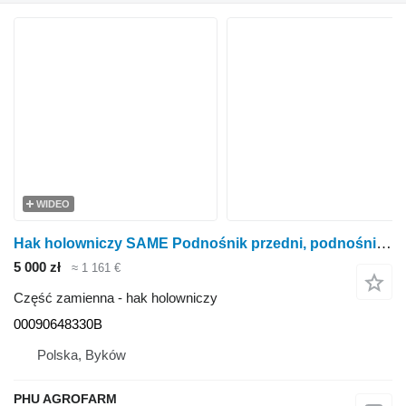
WIDEO
Hak holowniczy SAME Podnośnik przedni, podnośnik Same Titan 145 00090648330B do ciągnika kołowego
5 000 zł
≈ 1 161 €
Część zamienna - hak holowniczy
00090648330B
Polska, Byków
PHU AGROFARM