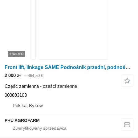
WIDEO
Front lift, linkage SAME Podnośnik przedni, podnośnik Same Silver 110 000893103 do ciągnika kołowego SAME Silver 110
2 000 zł
≈ 464,50 €
Część zamienna - części zamienne
000893103
Polska, Byków
PHU AGROFARM