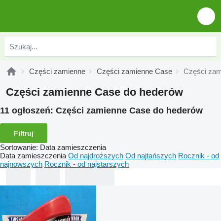
Części zamienne
Części zamienne Case
Części zam
Części zamienne Case do hederów
11 ogłoszeń:
Części zamienne Case do hederów
Filtruj
Sortowanie
:
Data zamieszczenia
Data zamieszczenia
Od najdroższych
Od najtańszych
Rocznik - od
najnowszych
Rocznik - od najstarszych