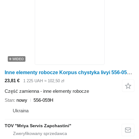
WIDEO
Inne elementy robocze Korpus chystyka livyi 556-059H do brony Great Plains
23,81 €
1 225 UAH
≈ 102,50 zł
Część zamienna - inne elementy robocze
Stan
nowy
556-059H
Ukraina
TOV "Mriya Servis Zapchastini"