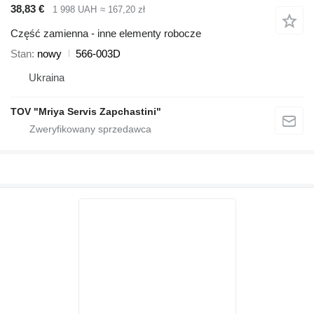
38,83 €
1 998 UAH
≈ 167,20 zł
Część zamienna - inne elementy robocze
Stan
nowy
566-003D
Ukraina
TOV "Mriya Servis Zapchastini"