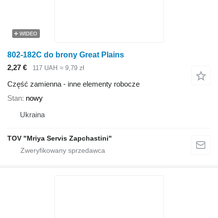
WIDEO
802-182C do brony Great Plains
2,27 €
117 UAH
≈ 9,79 zł
Część zamienna - inne elementy robocze
Stan
nowy
Ukraina
TOV "Mriya Servis Zapchastini"