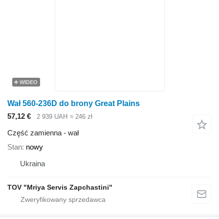
WIDEO
Wał 560-236D do brony Great Plains
57,12 €
2 939 UAH
≈ 246 zł
Część zamienna - wał
Stan
nowy
Ukraina
TOV "Mriya Servis Zapchastini"