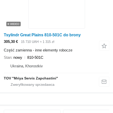
WIDEO
Tsylindr Great Plains 810-501C do brony
305,30 €
15 710 UAH
≈ 1 315 zł
Część zamienna - inne elementy robocze
Stan
nowy
810-501C
Ukraina, Khorostkiv
TOV "Mriya Servis Zapchastini"