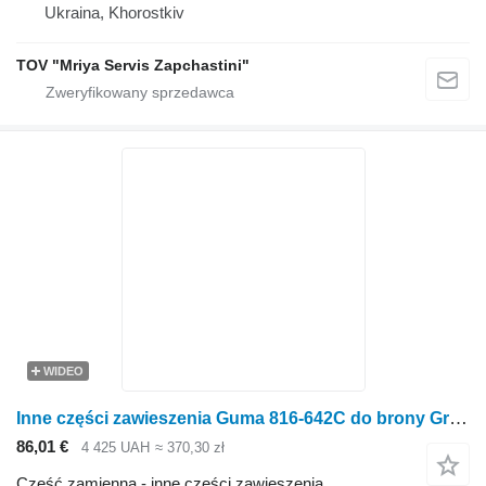
Ukraina, Khorostkiv
TOV "Mriya Servis Zapchastini"
WIDEO
Inne części zawieszenia Guma 816-642C do brony Great Plains
86,01 €
4 425 UAH
≈ 370,30 zł
Część zamienna - inne części zawieszenia