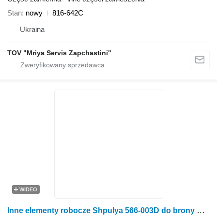
Stan
nowy
816-642C
Ukraina
TOV "Mriya Servis Zapchastini"
WIDEO
Inne elementy robocze Shpulya 566-003D do brony Great Plains