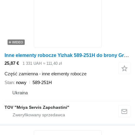
WIDEO
Inne elementy robocze Yizhak 589-251H do brony Great Plains
25,87 €
1 331 UAH
≈ 111,40 zł
Część zamienna - inne elementy robocze
Stan
nowy
589-251H
Ukraina
TOV "Mriya Servis Zapchastini"