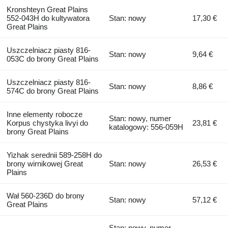
Kronshteyn Great Plains
552-043H do kultywatora
Stan: nowy
17,30 €
Great Plains
Uszczelniacz piasty 816-
Stan: nowy
9,64 €
053C do brony Great Plains
Uszczelniacz piasty 816-
Stan: nowy
8,86 €
574C do brony Great Plains
Inne elementy robocze
Stan: nowy, numer
Korpus chystyka livyi do
23,81 €
katalogowy: 556-059H
brony Great Plains
Yizhak serednii 589-258H do
brony wirnikowej Great
Stan: nowy
26,53 €
Plains
Wał 560-236D do brony
Stan: nowy
57,12 €
Great Plains
Stan: nowy, numer