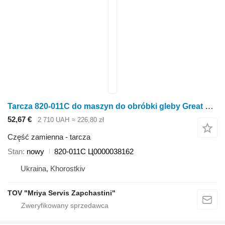
Tarcza 820-011C do maszyn do obróbki gleby Great Plains
52,67 €
2 710 UAH
≈ 226,80 zł
Część zamienna - tarcza
Stan
nowy
820-011C Ц0000038162
Ukraina, Khorostkiv
TOV "Mriya Servis Zapchastini"