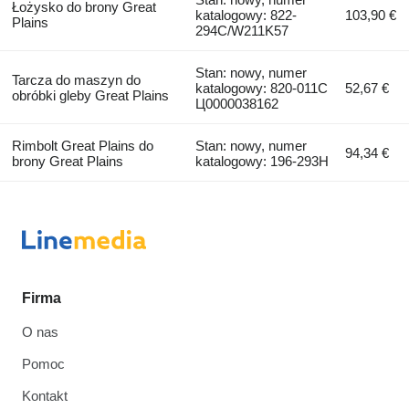
Łożysko do brony Great
katalogowy: 822-
103,90 €
Plains
294C/W211K57
Stan: nowy, numer
Tarcza do maszyn do
katalogowy: 820-011C
52,67 €
obróbki gleby Great Plains
Ц0000038162
Rimbolt Great Plains do
Stan: nowy, numer
94,34 €
brony Great Plains
katalogowy: 196-293H
Firma
O nas
Pomoc
Kontakt