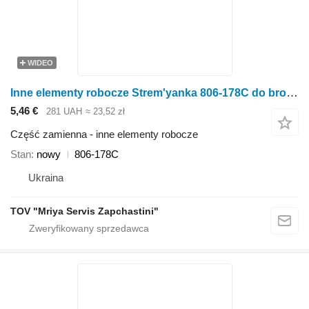
WIDEO
Inne elementy robocze Strem'yanka 806-178C do brony Great Plains
5,46 €
281 UAH
≈ 23,52 zł
Część zamienna - inne elementy robocze
Stan
nowy
806-178C
Ukraina
TOV "Mriya Servis Zapchastini"