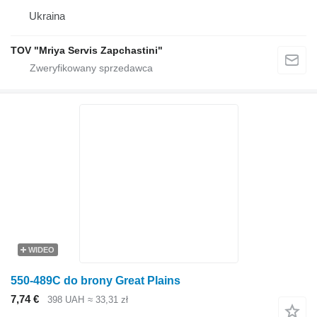
Ukraina
TOV "Mriya Servis Zapchastini"
WIDEO
550-489C do brony Great Plains
7,74 €
398 UAH
≈ 33,31 zł