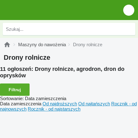
Maszyny do nawożenia
Drony rolnicze
Drony rolnicze
11 ogłoszeń:
Drony rolnicze, agrodron, dron do
oprysków
Filtruj
Sortowanie
:
Data zamieszczenia
Data zamieszczenia
Od najdroższych
Od najtańszych
Rocznik - od
najnowszych
Rocznik - od najstarszych