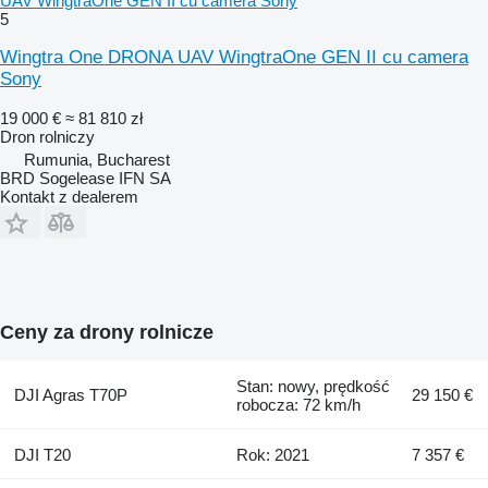
UAV WingtraOne GEN II cu camera Sony
5
Wingtra One DRONA UAV WingtraOne GEN II cu camera
Sony
19 000 €
≈ 81 810 zł
Dron rolniczy
Rumunia, Bucharest
BRD Sogelease IFN SA
Kontakt z dealerem
Ceny za drony rolnicze
Stan: nowy, prędkość
DJI Agras T70P
29 150 €
robocza: 72 km/h
DJI T20
Rok: 2021
7 357 €