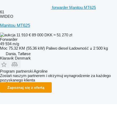
forwarder Manitou MT625
61
WIDEO
Manitou MT625
11 910 €
89 000 DKK
≈ 51 270 zł
Forwarder
49 934 m/g
Moc
75.32 KM (55.36 kW)
Paliwo
diesel
Ładowność
2 500 kg
Dania, Tølløse
Klaravik Denmark
Program partnerski Agroline
Zostań naszym partnerem i otrzymuj wynagrodzenie za każdego
pozyskanego klienta
Zapoznaj się z ofertą