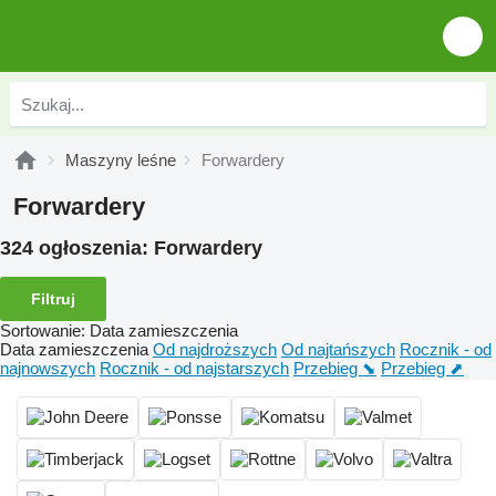
Maszyny leśne
Forwardery
Forwardery
324 ogłoszenia:
Forwardery
Filtruj
Sortowanie
:
Data zamieszczenia
Data zamieszczenia
Od najdroższych
Od najtańszych
Rocznik - od
najnowszych
Rocznik - od najstarszych
Przebieg ⬊
Przebieg ⬈