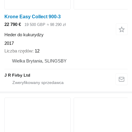
Krone Easy Collect 900-3
22 790 €
19 500 GBP
≈ 98 290 zł
Heder do kukurydzy
2017
Liczba rzędów
12
Wielka Brytania, SLINGSBY
J R Firby Ltd