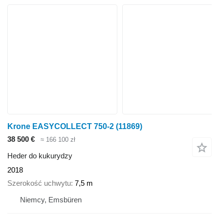
Krone EASYCOLLECT 750-2
(11869)
38 500 €
≈ 166 100 zł
Heder do kukurydzy
2018
Szerokość uchwytu
7,5 m
Niemcy, Emsbüren