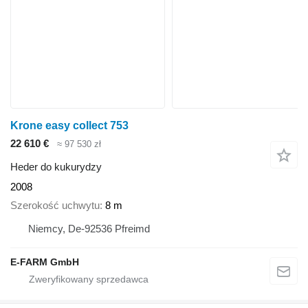
Krone easy collect 753
22 610 €
≈ 97 530 zł
Heder do kukurydzy
2008
Szerokość uchwytu
8 m
Niemcy, De-92536 Pfreimd
E-FARM GmbH