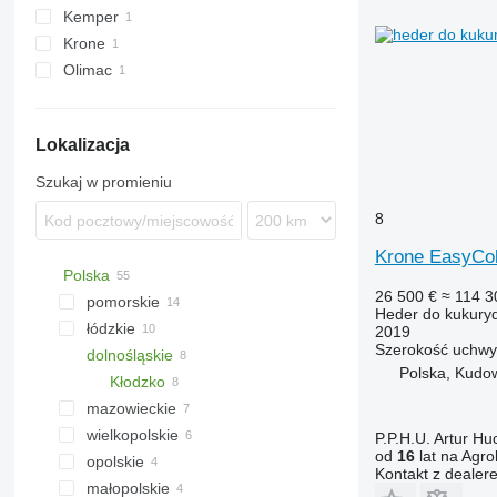
Kemper
Corio
HORIZON
Krone
Orbis
RD
Olimac
EasyCollect
Lokalizacja
Szukaj w promieniu
8
Krone EasyCo
Polska
26 500 €
≈ 114 3
pomorskie
Heder do kukury
łódzkie
Główczyce
2019
Szerokość uchwy
dolnośląskie
Głobino
Pabianice
Polska, Kudo
Łagiewniki Nowe
Kłodzko
mazowieckie
wielkopolskie
Siedlce
P.P.H.U. Artur Hu
od
16
lat na Agro
opolskie
Jarocin
Kontakt z dealer
małopolskie
Tarnowo Podgórne
Nysa