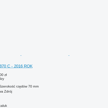
870 C - 2016 ROK
00 zł
dzy
Szerokość rzędów
70 mm
wa Zdrój
caluk