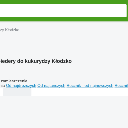
zy Kłodzko
Hedery do kukurydzy Kłodzko
 zamieszczenia
nia
Od najdroższych
Od najtańszych
Rocznik - od najnowszych
Rocznik