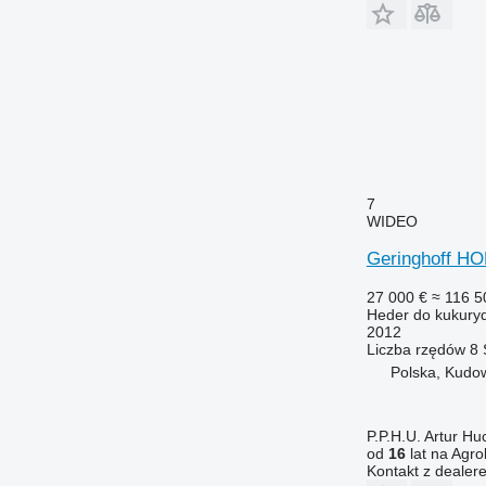
7
WIDEO
Geringhoff H
27 000 €
≈ 116 5
Heder do kukury
2012
Liczba rzędów
8
Polska, Kudo
P.P.H.U. Artur Hu
od
16
lat na Agro
Kontakt z dealer