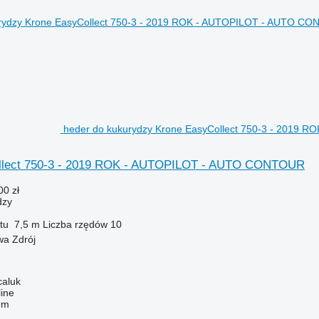
heder do kukurydzy Krone EasyCollect 750-3 - 2019
llect 750-3 - 2019 ROK - AUTOPILOT - AUTO CONTOUR
00 zł
dzy
tu
7,5 m
Liczba rzędów
10
wa Zdrój
caluk
line
em