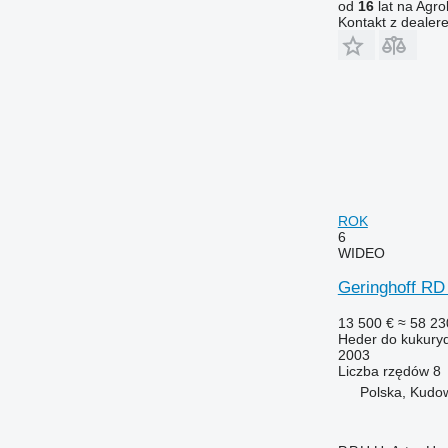
od
16
lat na Agro
Kontakt z dealer
ROK
6
WIDEO
Geringhoff RD
13 500 €
≈ 58 23
Heder do kukury
2003
Liczba rzędów
8
Polska, Kudo