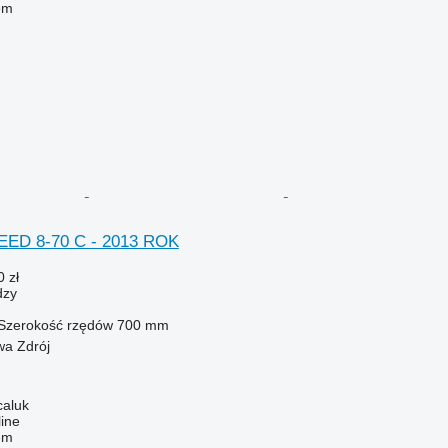
em
ED 8-70 C - 2013 ROK
 zł
dzy
Szerokość rzędów
700 mm
wa Zdrój
caluk
line
em