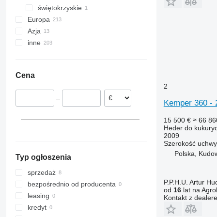
świętokrzyskie
Kraków
Europa
Olesno
Górno
Azja
Niemcy
inne
Rumunia
Turcja
Węgry
Uzbekistan
Ukraina
Holandia
Moldawia
Cena
Austria
Peru
2
Francja
–
Bułgaria
Kemper 360 
Wielka Brytania
15 500 €
≈ 66 86
pokaż wszystkie
Heder do kukury
2009
Szerokość uchwy
Polska, Kudo
Typ ogłoszenia
sprzedaż
P.P.H.U. Artur Hu
bezpośrednio od producenta
od
16
lat na Agro
leasing
Kontakt z dealer
kredyt