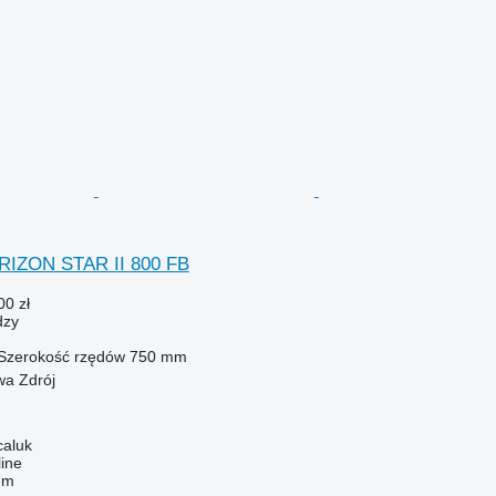
ORIZON STAR II 800 FB
00 zł
dzy
Szerokość rzędów
750 mm
wa Zdrój
caluk
line
em