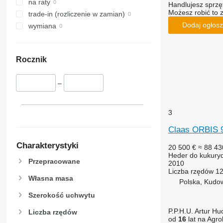
na raty
Handlujesz sprz
Możesz robić to 
trade-in (rozliczenie w zamian)
Dodaj ogłosz
wymiana
Rocznik
–
3
Claas ORBIS 
Charakterystyki
20 500 €
≈ 88 43
Heder do kukury
Przepracowane
2010
Liczba rzędów
1
Własna masa
Polska, Kudo
Szerokość uchwytu
P.P.H.U. Artur Hu
Liczba rzędów
od
16
lat na Agro