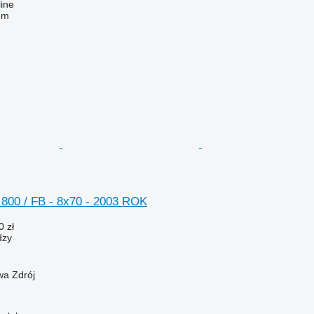
line
em
 800 / FB - 8x70 - 2003 ROK
0 zł
dzy
wa Zdrój