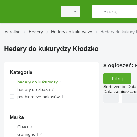
Agroline
Hedery
Hedery do kukurydzy
Hedery do kukuryd
Hedery do kukurydzy Kłodzko
8 ogłoszeń:
Kategoria
Filtruj
hedery do kukurydzy
Sortowanie
:
Data
hedery do zboża
Data zamieszcze
podbieracze pokosów
Marka
Claas
Geringhoff
Conspeed