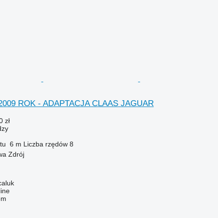
- 2009 ROK - ADAPTACJA CLAAS JAGUAR
0 zł
dzy
tu
6 m
Liczba rzędów
8
wa Zdrój
caluk
line
em