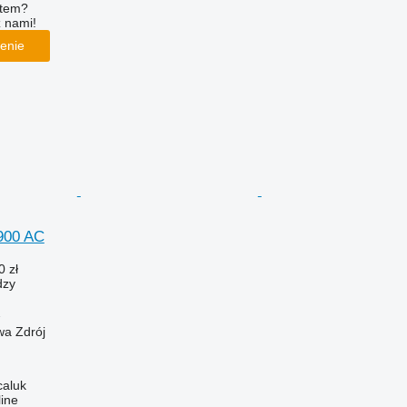
ętem?
z nami!
enie
900 AC
0 zł
dzy
2
wa Zdrój
caluk
line