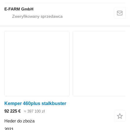
E-FARM GmbH
Kemper 460plus stalkbuster
92 225 €
≈ 397 100 zł
Heder do zboża
2021