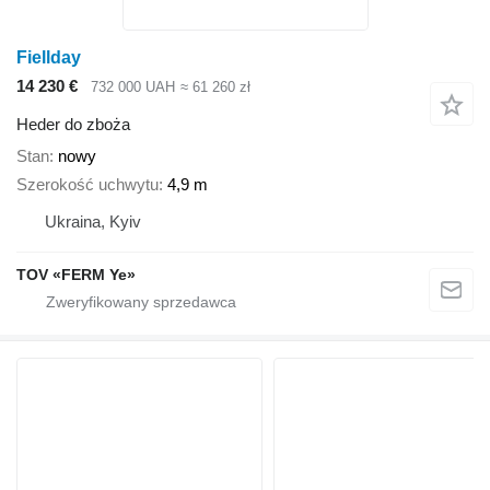
Fiellday
14 230 €
732 000 UAH
≈ 61 260 zł
Heder do zboża
Stan
nowy
Szerokość uchwytu
4,9 m
Ukraina, Kyiv
TOV «FERM Ye»