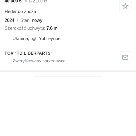
40 000 €
≈ 172 200 zł
Heder do zboża
2024
Stan
nowy
Szerokość uchwytu
7,6 m
Ukraina, pgt. Yubileynoe
TOV "TD LIDERPARTS"