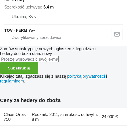
Szerokość uchwytu
6,4 m
Ukraina, Kyiv
TOV «FERM Ye»
Zamów subskrypcję nowych ogłoszeń z tego działu
hedery do zboża
stan: nowy
Subskrubuj
Klikając tutaj, zgadzasz się z naszą
polityką prywatności
i
regulaminem
.
Ceny za hedery do zboża
Claas Orbis
Rocznik: 2011, szerokość uchwytu:
24 000 €
750
8 m