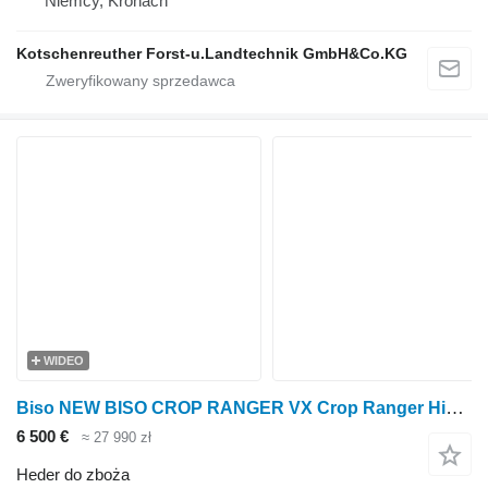
Niemcy, Kronach
Kotschenreuther Forst-u.Landtechnik GmbH&Co.KG
WIDEO
Biso NEW BISO CROP RANGER VX Crop Ranger Highline / Trendline L
6 500 €
≈ 27 990 zł
Heder do zboża