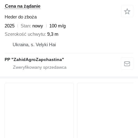
Cena na żądanie
Heder do zboża
2025
Stan
nowy
100 m/g
Szerokość uchwytu
9,3 m
Ukraina, s. Velyki Hai
PP "ZahidAgroZapchastina"