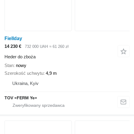
Fiellday
14 230 €
732 000 UAH
≈ 61 260 zł
Heder do zboża
Stan
nowy
Szerokość uchwytu
4,9 m
Ukraina, Kyiv
TOV «FERM Ye»