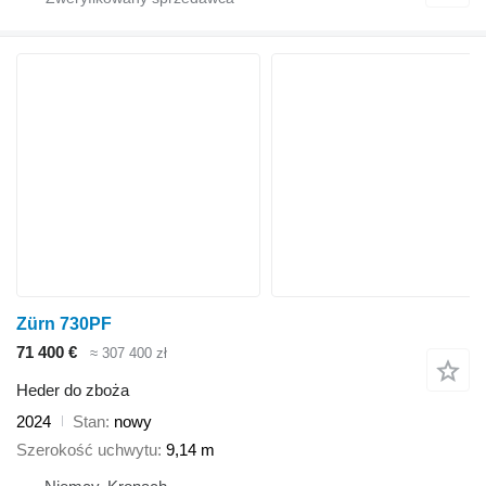
Zürn 730PF
71 400 €
≈ 307 400 zł
Heder do zboża
2024
Stan
nowy
Szerokość uchwytu
9,14 m