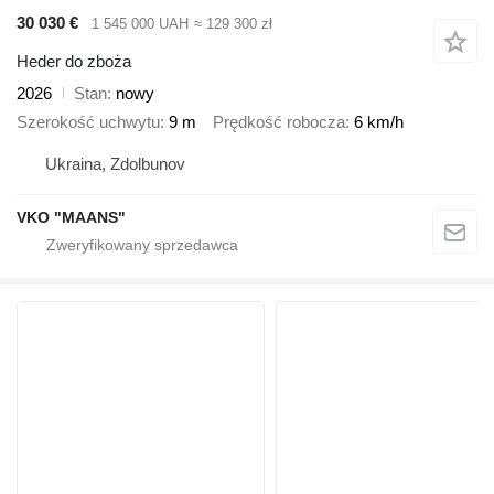
30 030 €
1 545 000 UAH
≈ 129 300 zł
Heder do zboża
2026
Stan
nowy
Szerokość uchwytu
9 m
Prędkość robocza
6 km/h
Ukraina, Zdolbunov
VKO "MAANS"