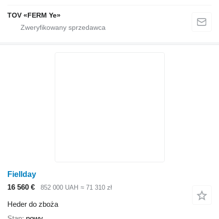
TOV «FERM Ye»
Fiellday
16 560 €
852 000 UAH
≈ 71 310 zł
Heder do zboża
Stan
nowy