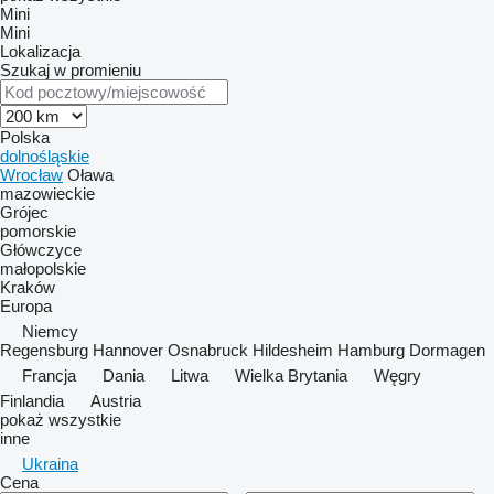
Mini
Mini
Lokalizacja
Szukaj w promieniu
Polska
dolnośląskie
Wrocław
Oława
mazowieckie
Grójec
pomorskie
Główczyce
małopolskie
Kraków
Europa
Niemcy
Regensburg
Hannover
Osnabruck
Hildesheim
Hamburg
Dormagen
Francja
Dania
Litwa
Wielka Brytania
Węgry
Finlandia
Austria
pokaż wszystkie
inne
Ukraina
Cena