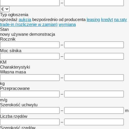
–
Typ ogłoszenia
sprzedaż
aukcja
bezpośrednio od producenta
leasing
kredyt
na raty
trade-in (rozliczenie w zamian)
wymiana
Stan
nowy
używane
demonstracja
Rocznik
–
Moc silnika
–
KM
Charakterystyki
Własna masa
–
kg
Przepracowane
–
m/g
Szerokość uchwytu
–
m
Liczba rzędów
–
Szerokość rzędów