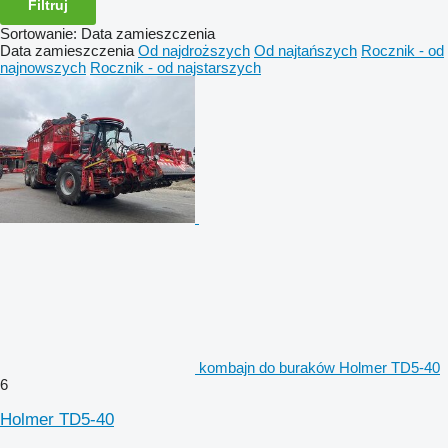
Filtruj
Sortowanie
:
Data zamieszczenia
Data zamieszczenia
Od najdroższych
Od najtańszych
Rocznik - od
najnowszych
Rocznik - od najstarszych
kombajn do buraków Holmer TD5-40
6
Holmer TD5-40