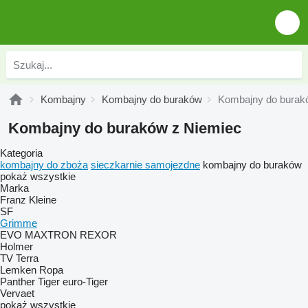
Kombajny
Kombajny do buraków
Kombajny do burak
Kombajny do buraków z Niemiec
Kategoria
kombajny do zboża
sieczkarnie samojezdne
kombajny do buraków
pokaż wszystkie
Marka
Franz Kleine
SF
Grimme
EVO
MAXTRON
REXOR
Holmer
TV
Terra
Lemken
Ropa
Panther
Tiger
euro-Tiger
Vervaet
pokaż wszystkie