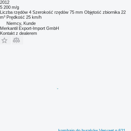
2012
5 200 m/g
Liczba rzędów
4
Szerokość rzędów
75 mm
Objętość zbiornika
22
m³
Prędkość
25 km/h
Niemcy, Kunde
Merkantil Export-Import GmbH
Kontakt z dealerem
kombajn do buraków Vervaet q 621