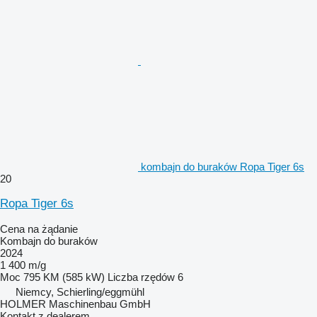
kombajn do buraków Ropa Tiger 6s
20
Ropa Tiger 6s
Cena na żądanie
Kombajn do buraków
2024
1 400 m/g
Moc
795 KM (585 kW)
Liczba rzędów
6
Niemcy, Schierling/eggmühl
HOLMER Maschinenbau GmbH
Kontakt z dealerem