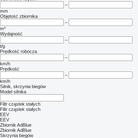
–
mm
Objętość zbiornika
–
m³
Wydajność
–
t/g
Prędkość robocza
–
km/h
Prędkość
–
km/h
Silnik, skrzynia biegów
Model silnika
Filtr cząstek stałych
Filtr cząstek stałych
EEV
EEV
Zbiornik AdBlue
Zbiornik AdBlue
Skrzynia biegów