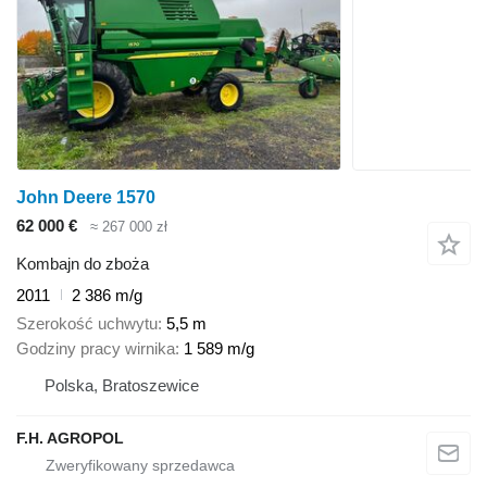
John Deere 1570
62 000 €
≈ 267 000 zł
Kombajn do zboża
2011
2 386 m/g
Szerokość uchwytu
5,5 m
Godziny pracy wirnika
1 589 m/g
Polska, Bratoszewice
F.H. AGROPOL