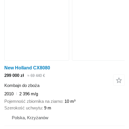
New Holland CX8080
299 000 zł
≈ 69 440 €
Kombajn do zboża
2010
2 396 m/g
Pojemność zbiornika na ziarno
10 m³
Szerokość uchwytu
9 m
Polska, Krzyżanów