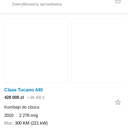
Claas Tucano 440
428 000 zł
≈ 99 400 €
Kombajn do zboża
2010
2 276 m/g
Moc
300 KM (221 kW)