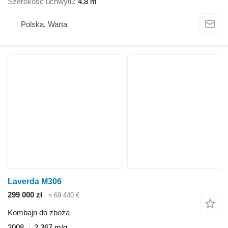
Szerokość uchwytu
4,8 m
Polska, Warta
Laverda M306
299 000 zł
≈ 69 440 €
Kombajn do zboża
2008
2 367 m/g