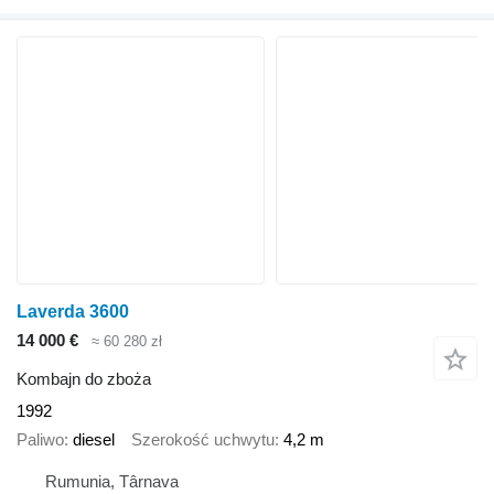
Laverda 3600
14 000 €
≈ 60 280 zł
Kombajn do zboża
1992
Paliwo
diesel
Szerokość uchwytu
4,2 m
Rumunia, Târnava