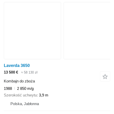
Laverda 3650
13 500 €
≈ 58 130 zł
Kombajn do zboża
1988
2 850 m/g
Szerokość uchwytu
3,9 m
Polska, Jabłonna