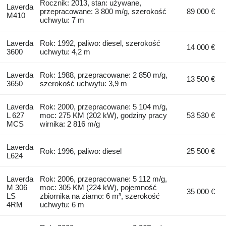
Rocznik: 2013, stan: używane,
Laverda
przepracowane: 3 800 m/g, szerokość
89 000 €
M410
uchwytu: 7 m
Laverda
Rok: 1992, paliwo: diesel, szerokość
14 000 €
3600
uchwytu: 4,2 m
Laverda
Rok: 1988, przepracowane: 2 850 m/g,
13 500 €
3650
szerokość uchwytu: 3,9 m
Laverda
Rok: 2000, przepracowane: 5 104 m/g,
L 627
moc: 275 KM (202 kW), godziny pracy
53 530 €
MCS
wirnika: 2 816 m/g
Laverda
Rok: 1996, paliwo: diesel
25 500 €
L624
Laverda
Rok: 2006, przepracowane: 5 112 m/g,
M 306
moc: 305 KM (224 kW), pojemność
35 000 €
LS
zbiornika na ziarno: 6 m³, szerokość
4RM
uchwytu: 6 m