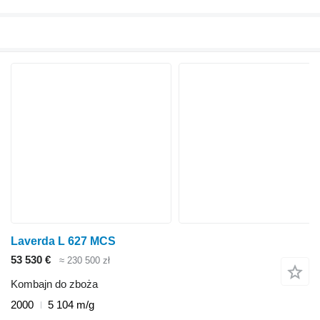
Laverda L 627 MCS
53 530 €
≈ 230 500 zł
Kombajn do zboża
2000
5 104 m/g