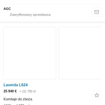
AGC
Laverda L624
25 940 €
≈ 111 700 zł
Kombajn do zboża