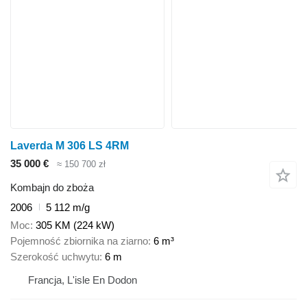
Laverda M 306 LS 4RM
35 000 €
≈ 150 700 zł
Kombajn do zboża
2006
5 112 m/g
Moc
305 KM (224 kW)
Pojemność zbiornika na ziarno
6 m³
Szerokość uchwytu
6 m
Francja, L'isle En Dodon