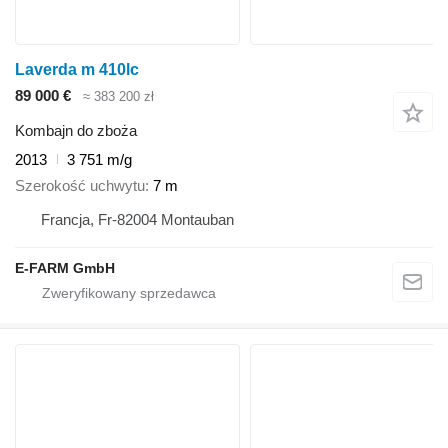
Laverda m 410lc
89 000 €
≈ 383 200 zł
Kombajn do zboża
2013
3 751 m/g
Szerokość uchwytu
7 m
Francja, Fr-82004 Montauban
E-FARM GmbH