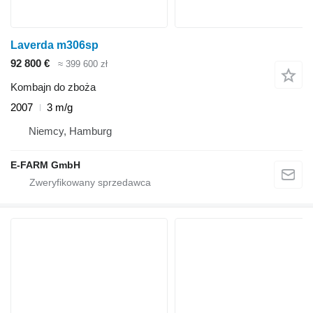
Laverda m306sp
92 800 €
≈ 399 600 zł
Kombajn do zboża
2007
3 m/g
Niemcy, Hamburg
E-FARM GmbH