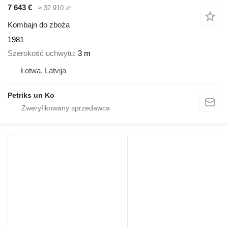
7 643 €
≈ 32 910 zł
Kombajn do zboża
1981
Szerokość uchwytu
3 m
Łotwa, Latvija
Petriks un Ko