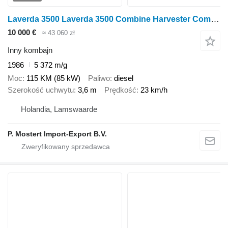
Laverda 3500 Laverda 3500 Combine Harvester Combine 115HP 1986
10 000 €
≈ 43 060 zł
Inny kombajn
1986
5 372 m/g
Moc
115 KM (85 kW)
Paliwo
diesel
Szerokość uchwytu
3,6 m
Prędkość
23 km/h
Holandia, Lamswaarde
P. Mostert Import-Export B.V.