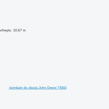
uchwytu
10,67 m
kombajn do zboża John Deere T660i