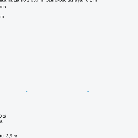
nna
em
0 zł
ża
tu
3,9 m