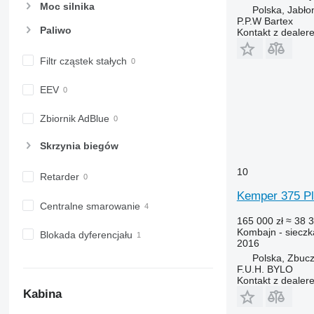
Moc silnika
Polska, Jabło
P.P.W Bartex
Paliwo
Kontakt z dealer
Filtr cząstek stałych
EEV
Zbiornik AdBlue
Skrzynia biegów
10
Retarder
Kemper 375 P
Centralne smarowanie
165 000 zł
≈ 38 
Kombajn - siecz
Blokada dyferencjału
2016
Polska, Zbuc
F.U.H. BYLO
Kontakt z dealer
Kabina