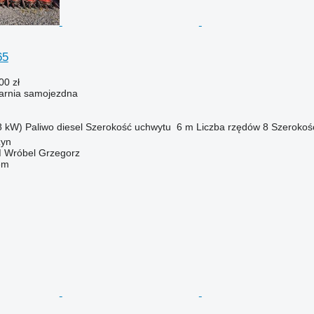
65
00 zł
karnia samojezdna
8 kW)
Paliwo
diesel
Szerokość uchwytu
6 m
Liczba rzędów
8
Szerokoś
zyn
Wróbel Grzegorz
em