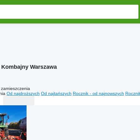
:
Kombajny Warszawa
 zamieszczenia
nia
Od najdroższych
Od najtańszych
Rocznik - od najnowszych
Rocznik