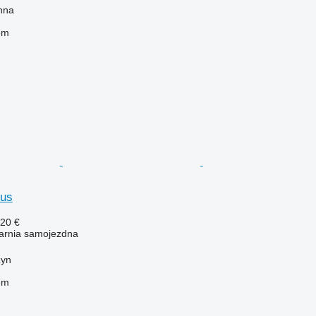
nna
em
lus
320 €
karnia samojezdna
zyn
em