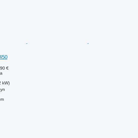
450
690 €
ża
2 kW)
zyn
em