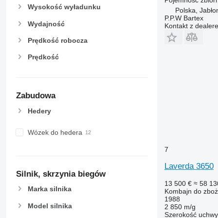
Wysokość wyładunku
Polska, Jabło
P.P.W Bartex
Wydajność
Kontakt z dealer
Prędkość robocza
Prędkość
Zabudowa
Hedery
Wózek do hedera
7
Laverda 3650
Silnik, skrzynia biegów
13 500 €
≈ 58 13
Marka silnika
Kombajn do zbo
1988
Model silnika
2 850 m/g
Szerokość uchwy