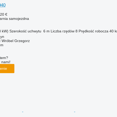
940
120 €
karnia samojezdna
8 kW)
Szerokość uchwytu
6 m
Liczba rzędów
8
Prędkość robocza
40 k
zyn
Wróbel Grzegorz
em
ętem?
z nami!
enie