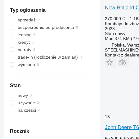
New Holland 
Typ ogłoszenia
270 000 €
≈ 1 16
sprzedaż
Kombajn do zbo
bezpośrednio od producenta
2023
Stan
nowy
leasing
Moc
374 KM (27
kredyt
Polska, Wars
na raty
STEELMASHINE
Kontakt z dealer
trade-in (rozliczenie w zamian)
wymiana
Stan
nowy
używane
na czesci
15
John Deere T6
Rocznik
65 900 €
≈ 283 8