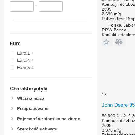
Kombajn do zbo
–
2009
2 680 m/g
Paliwo
diesel
Na
Polska, Jabło
P.P.W Bartex
Kontakt z dealer
Euro
Euro 1
Euro 4
Euro 5
Charakterystyki
15
Własna masa
John Deere 9
Przepracowane
50 900 €
≈ 219 2
Pojemność zbiornika na ziarno
Kombajn do zbo
2005
Szerokość uchwytu
3 970 m/g
Pojemność zbiorn