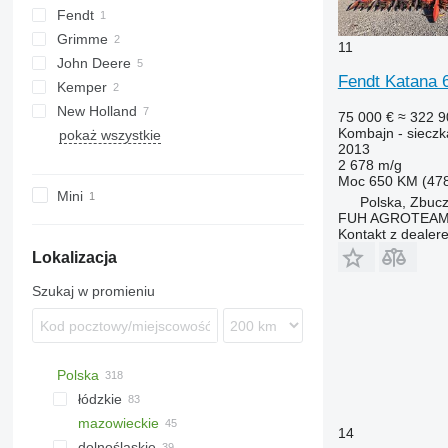
Fendt
Dominator
Grimme
Jaguar
Katana
11
John Deere
Lexion
REXOR
Fendt Katana 
Kemper
Medion
1550
New Holland
Mega
7810
3650
75 000 €
≈ 322 9
Kombajn - siecz
pokaż wszystkie
Orbis
8600
CX
2013
Tucano
9560
FX
2 678 m/g
Moc
650 KM (47
T-series
TX
Mini
Polska, Zbuc
FUH AGROTEAM 
Kontakt z dealer
Lokalizacja
Szukaj w promieniu
Polska
łódzkie
mazowieckie
Łódź
14
dolnośląskie
Kutno
Warszawa