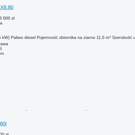
CX8.80
3 000 zł
ża
5 kW)
Paliwo
diesel
Pojemność zbiornika na ziarno
11,5 m³
Szerokość 
zawa
S
em
60i
00 zł