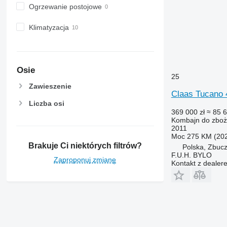
Ogrzewanie postojowe
Klimatyzacja
Osie
25
Zawieszenie
Claas Tucano 
Liczba osi
369 000 zł
≈ 85 
Kombajn do zbo
2011
Moc
275 KM (20
Brakuje Ci niektórych filtrów?
Polska, Zbuc
F.U.H. BYLO
Zaproponuj zmianę
Kontakt z dealer