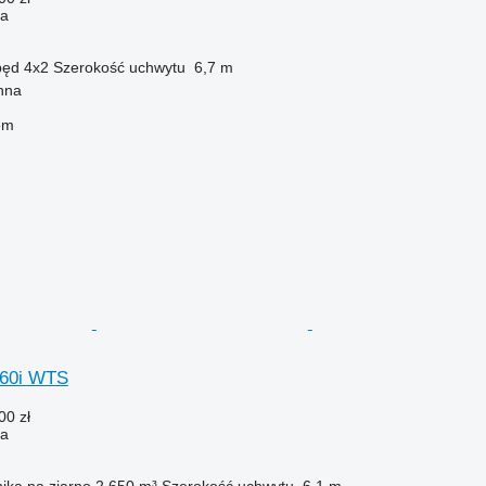
ża
pęd
4x2
Szerokość uchwytu
6,7 m
nna
em
560i WTS
00 zł
ża
ika na ziarno
2 650 m³
Szerokość uchwytu
6,1 m