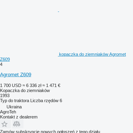
kopaczka do ziemniaków Agromet
Z609
4
Agromet Z609
1 700 USD
≈ 6 336 zł
≈ 1 471 €
Kopaczka do ziemniaków
1993
Typ
do traktora
Liczba rzędów
6
Ukraina
AgroTeh
Kontakt z dealerem
Zamów subskrypcję nowych ogłoszeń z tego działu