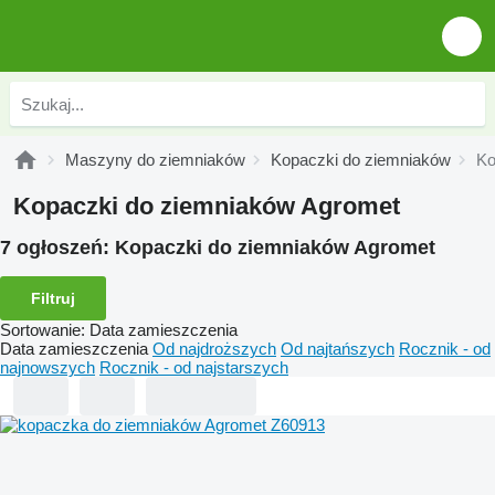
Maszyny do ziemniaków
Kopaczki do ziemniaków
Ko
Kopaczki do ziemniaków Agromet
7 ogłoszeń:
Kopaczki do ziemniaków Agromet
Filtruj
Sortowanie
:
Data zamieszczenia
Data zamieszczenia
Od najdroższych
Od najtańszych
Rocznik - od
najnowszych
Rocznik - od najstarszych