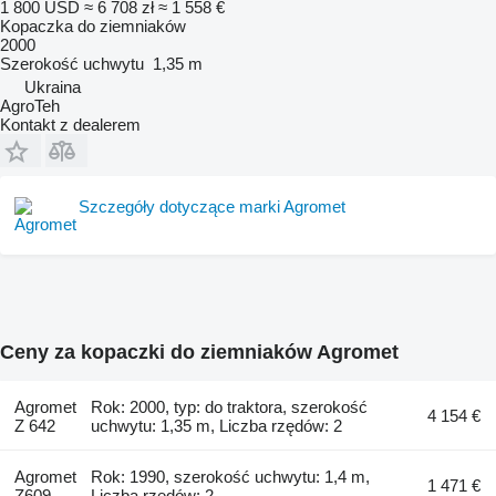
1 800 USD
≈ 6 708 zł
≈ 1 558 €
Kopaczka do ziemniaków
2000
Szerokość uchwytu
1,35 m
Ukraina
AgroTeh
Kontakt z dealerem
Szczegóły dotyczące marki Agromet
Ceny za kopaczki do ziemniaków Agromet
Agromet
Rok: 2000, typ: do traktora, szerokość
4 154 €
Z 642
uchwytu: 1,35 m, Liczba rzędów: 2
Agromet
Rok: 1990, szerokość uchwytu: 1,4 m,
1 471 €
Z609
Liczba rzędów: 2