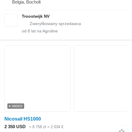
Belgia, Bocholt
Troostwijk NV
od
8
lat na Agroline
WIDEO
Nicosail HS1000
2 350 USD
≈ 8 758 zł
≈ 2 034 €