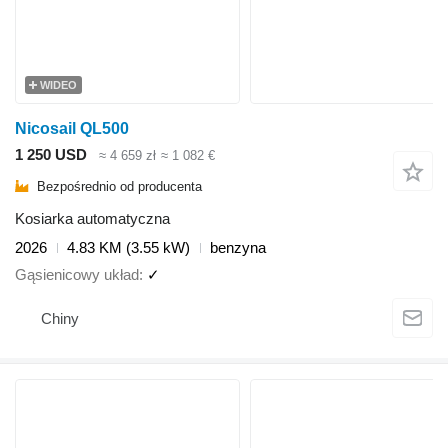
WIDEO
Nicosail QL500
1 250 USD
≈ 4 659 zł
≈ 1 082 €
Bezpośrednio od producenta
Kosiarka automatyczna
2026
4.83 KM (3.55 kW)
benzyna
Gąsienicowy układ
✓
Chiny