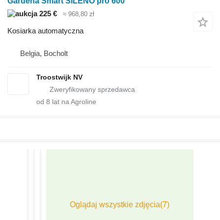
Gardena Smart SILENO pro 600
225 €
≈ 968,80 zł
Kosiarka automatyczna
Belgia, Bocholt
Troostwijk NV
od
8
lat na Agroline