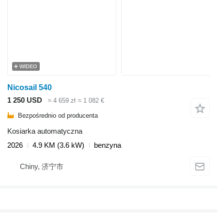
WIDEO
Nicosail 540
1 250 USD
≈ 4 659 zł
≈ 1 082 €
Bezpośrednio od producenta
Kosiarka automatyczna
2026
4.9 KM (3.6 kW)
benzyna
Chiny, 济宁市