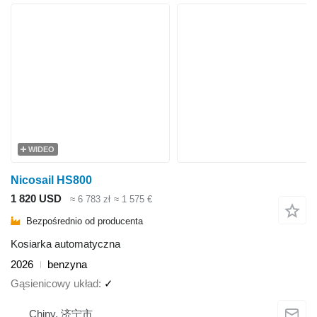
WIDEO
Nicosail HS800
1 820 USD
≈ 6 783 zł
≈ 1 575 €
Bezpośrednio od producenta
Kosiarka automatyczna
2026
benzyna
Gąsienicowy układ
✓
Chiny, 济宁市