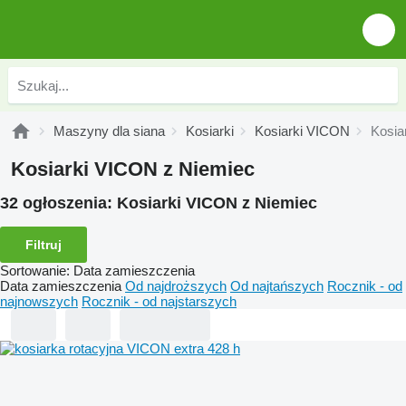
Maszyny dla siana
Kosiarki
Kosiarki VICON
Kosia
Kosiarki VICON z Niemiec
32 ogłoszenia:
Kosiarki VICON z Niemiec
Filtruj
Sortowanie
:
Data zamieszczenia
Data zamieszczenia
Od najdroższych
Od najtańszych
Rocznik - od
najnowszych
Rocznik - od najstarszych