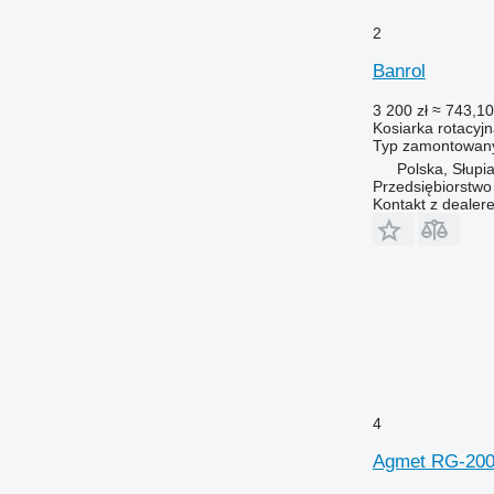
2
Banrol
3 200 zł
≈ 743,10
Kosiarka rotacyj
Typ
zamontowan
Polska, Słupi
Przedsiębiorstw
Kontakt z dealer
4
Agmet RG-20