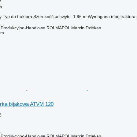
€
na
y
Typ
do traktora
Szerokość uchwytu
1,96 m
Wymagana moc traktora
a
o Produkcyjno-Handlowe ROLMAPOL Marcin Dziekan
em
rka bijakowa ATVM 120
€
a
o Produkcyjno-Handlowe ROLMAPOL Marcin Dziekan