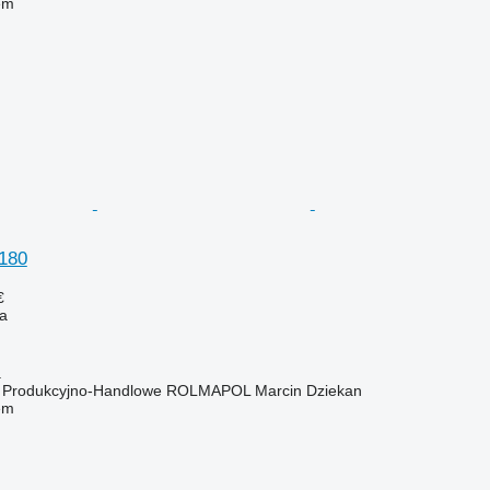
em
180
€
na
a
o Produkcyjno-Handlowe ROLMAPOL Marcin Dziekan
em