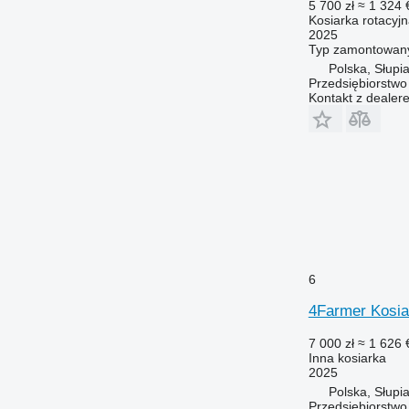
5 700 zł
≈ 1 324 
Kosiarka rotacyj
2025
Typ
zamontowan
Polska, Słupi
Przedsiębiorstw
Kontakt z dealer
6
4Farmer Kosia
7 000 zł
≈ 1 626 
Inna kosiarka
2025
Polska, Słupi
Przedsiębiorstw