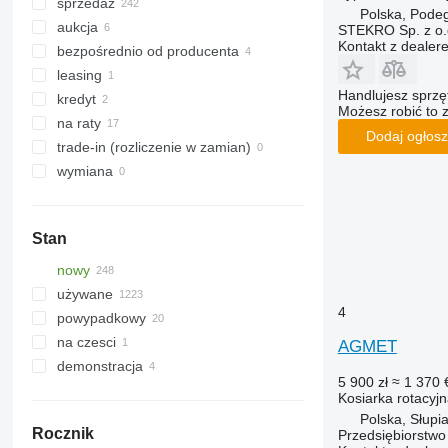
sprzedaż
Polska, Pode
aukcja
STEKRO Sp. z o.o
Kontakt z dealer
bezpośrednio od producenta
leasing
Handlujesz sprz
kredyt
Możesz robić to 
na raty
Dodaj ogłosz
trade-in (rozliczenie w zamian)
wymiana
Stan
nowy
używane
4
powypadkowy
na czesci
AGMET
demonstracja
5 900 zł
≈ 1 370 
Kosiarka rotacyj
Polska, Słupi
Rocznik
Przedsiębiorstw