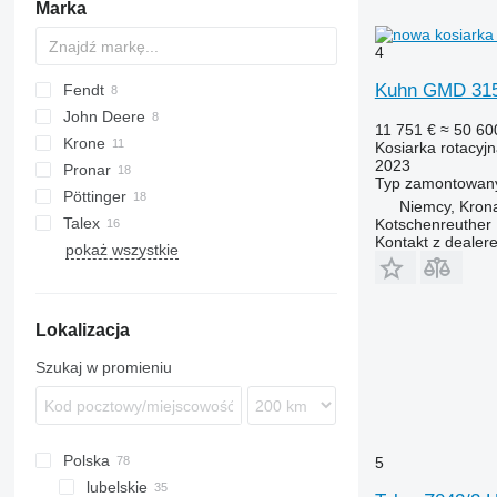
Marka
4
Kuhn GMD 31
Fendt
CK
Corto
UM
John Deere
Disco
F-series
HHE
11 751 €
≈ 50 600
Krone
Slicer
990
Kosiarka rotacyj
2023
Pronar
F-series
Easycut
FC
Splendimo
MU
Typ
zamontowan
Pöttinger
GMD
PDD
Niemcy, Kron
Talex
PDF
Novacat
KDD
Kotschenreuther
Kontakt z dealer
pokaż wszystkie
PDT
Novadisc
Samba
Extra
Z-series
Lokalizacja
Szukaj w promieniu
Polska
5
lubelskie