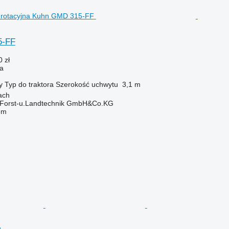
5-FF
 zł
na
y
Typ
do traktora
Szerokość uchwytu
3,1 m
ach
 Forst-u.Landtechnik GmbH&Co.KG
em