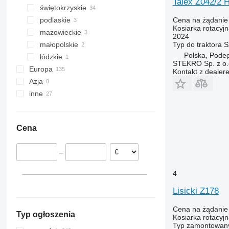
Talex Z042/2 
świętokrzyskie
Łuków
Cena na żądanie
podlaskie
Słupia
Kosiarka rotacyj
mazowieckie
Białystok
2024
Typ
do traktora
S
małopolskie
Zambrów
Węgrów
Polska, Pode
łódzkie
Błędów
Nowy Sącz
STEKRO Sp. z o.o
Europa
Łochów
Skierniewice
Kontakt z dealer
Azja
Niemcy
inne
Holandia
Uzbekistan
Słowenia
Turcja
Argentyna
Czechy
Ukraina
Cena
Rumunia
Wielka Brytania
–
Bułgaria
Hiszpania
4
pokaż wszystkie
Lisicki Z178
Cena na żądanie
Typ ogłoszenia
Kosiarka rotacyj
Typ
zamontowan