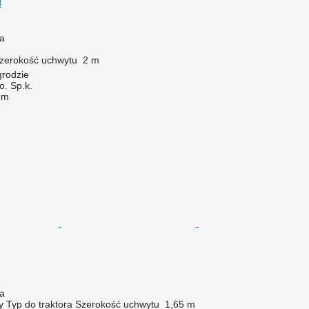
H
na
zerokość uchwytu
2 m
grodzie
. Sp.k.
em
na
y
Typ
do traktora
Szerokość uchwytu
1,65 m