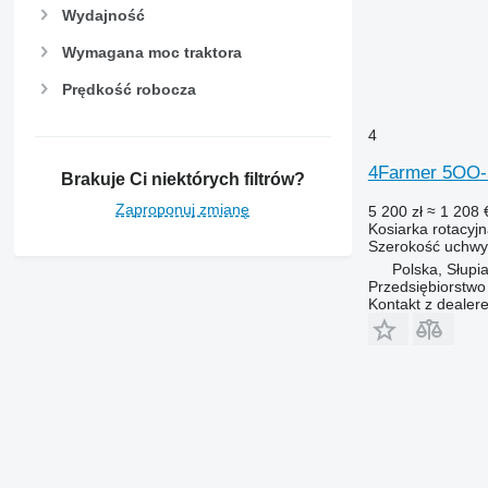
Wydajność
Wymagana moc traktora
Prędkość robocza
4
4Farmer 5OO-
Brakuje Ci niektórych filtrów?
Zaproponuj zmianę
5 200 zł
≈ 1 208 
Kosiarka rotacyj
Szerokość uchwy
Polska, Słupi
Przedsiębiorstw
Kontakt z dealer