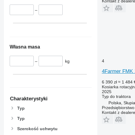
Kontakt z dealer
–
Własna masa
4
–
kg
4Farmer FMK 
6 390 zł
≈ 1 484 
Kosiarka rotacyj
2025
Typ
do traktora
Charakterystyki
Polska, Słupi
Przedsiębiorstw
Typ
Kontakt z dealer
Typ
Szerokość uchwytu