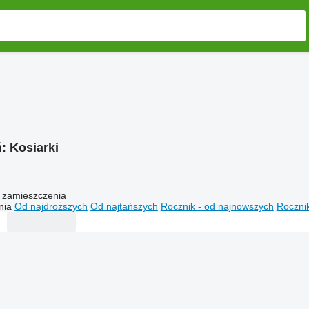
ń:
Kosiarki
 zamieszczenia
nia
Od najdroższych
Od najtańszych
Rocznik - od najnowszych
Rocznik