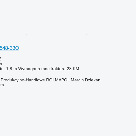
548-33O
€
na
tu
1,8 m
Wymagana moc traktora
28 KM
a
o Produkcyjno-Handlowe ROLMAPOL Marcin Dziekan
em