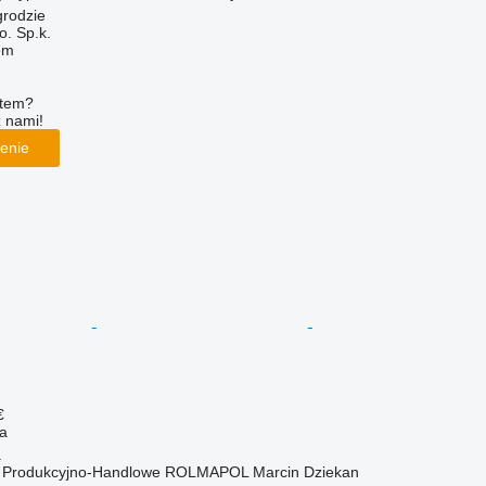
grodzie
. Sp.k.
em
ętem?
z nami!
enie
€
na
a
o Produkcyjno-Handlowe ROLMAPOL Marcin Dziekan