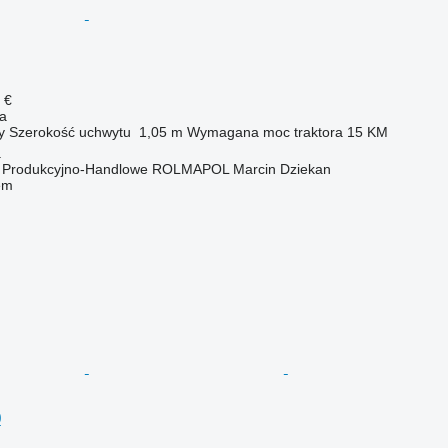
 €
na
y
Szerokość uchwytu
1,05 m
Wymagana moc traktora
15 KM
a
o Produkcyjno-Handlowe ROLMAPOL Marcin Dziekan
em
0