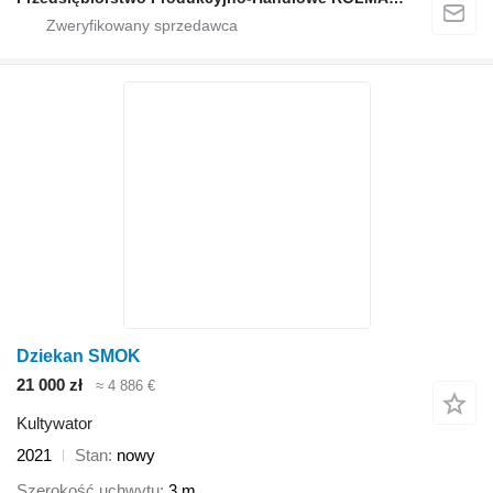
Dziekan SMOK
21 000 zł
≈ 4 886 €
Kultywator
2021
Stan
nowy
Szerokość uchwytu
3 m