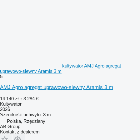
kultywator AMJ Agro agregat
uprawowo-siewny Aramis 3 m
5
AMJ Agro agregat uprawowo-siewny Aramis 3 m
14 140 zł
≈ 3 284 €
Kultywator
2026
Szerokość uchwytu
3 m
Polska, Rzędziany
AB Group
Kontakt z dealerem