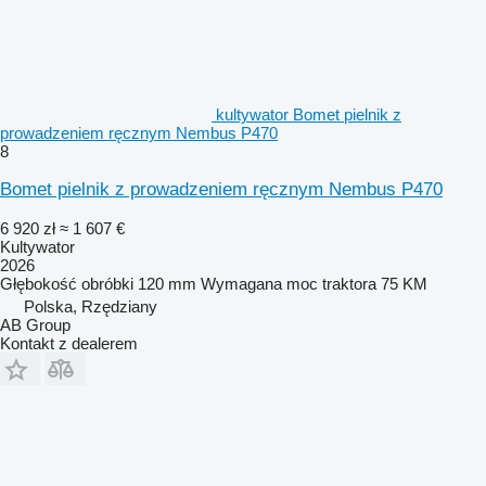
kultywator Bomet pielnik z
prowadzeniem ręcznym Nembus P470
8
Bomet pielnik z prowadzeniem ręcznym Nembus P470
6 920 zł
≈ 1 607 €
Kultywator
2026
Głębokość obróbki
120 mm
Wymagana moc traktora
75 KM
Polska, Rzędziany
AB Group
Kontakt z dealerem