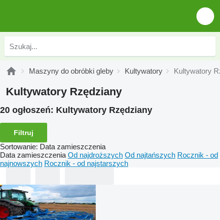
Maszyny do obróbki gleby
Kultywatory
Kultywatory R
Kultywatory Rzędziany
20 ogłoszeń:
Kultywatory Rzędziany
Filtruj
Sortowanie
:
Data zamieszczenia
Data zamieszczenia
Od najdroższych
Od najtańszych
Rocznik - od
najnowszych
Rocznik - od najstarszych