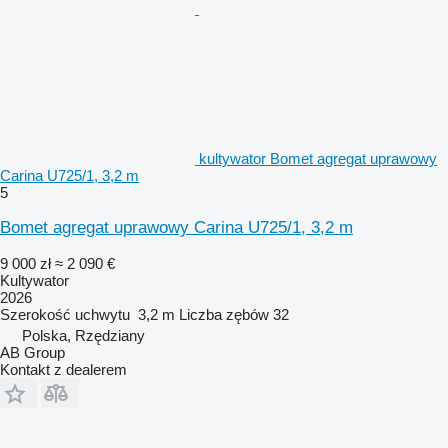
kultywator Bomet agregat uprawowy
Carina U725/1, 3,2 m
5
Bomet agregat uprawowy Carina U725/1, 3,2 m
9 000 zł
≈ 2 090 €
Kultywator
2026
Szerokość uchwytu
3,2 m
Liczba zębów
32
Polska, Rzędziany
AB Group
Kontakt z dealerem