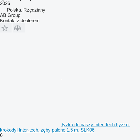
2026
Polska, Rzędziany
AB Group
Kontakt z dealerem
łyżka do paszy Inter-Tech Łyżko-
krokodyl Inter-tech, zęby palone 1,5 m, SLK06
6