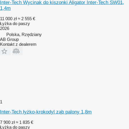
Inter-Tech Wycinak do kiszonki Aligator Inter-Tech SW01,
1,4m
11 000 zł
≈ 2 555 €
Łyżka do paszy
2026
Polska, Rzędziany
AB Group
Kontakt z dealerem
1
Inter-Tech łyżko-krokodyl ząb palony 1,8m
7 900 zł
≈ 1 835 €
Łyżka do paszy