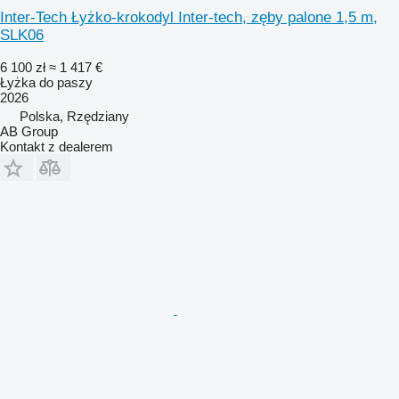
Inter-Tech Łyżko-krokodyl Inter-tech, zęby palone 1,5 m,
SLK06
6 100 zł
≈ 1 417 €
Łyżka do paszy
2026
Polska, Rzędziany
AB Group
Kontakt z dealerem