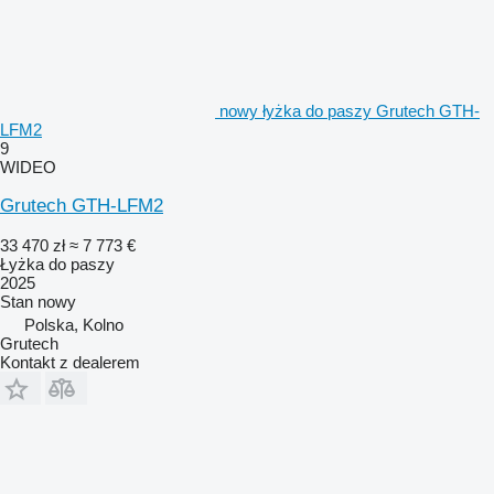
nowy łyżka do paszy Grutech GTH-
LFM2
9
WIDEO
Grutech GTH-LFM2
33 470 zł
≈ 7 773 €
Łyżka do paszy
2025
Stan
nowy
Polska, Kolno
Grutech
Kontakt z dealerem