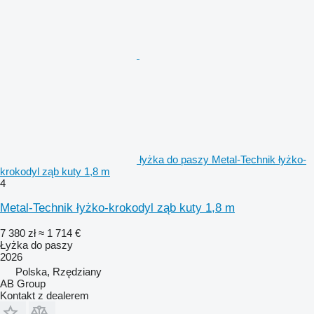
łyżka do paszy Metal-Technik łyżko-
krokodyl ząb kuty 1,8 m
4
Metal-Technik łyżko-krokodyl ząb kuty 1,8 m
7 380 zł
≈ 1 714 €
Łyżka do paszy
2026
Polska, Rzędziany
AB Group
Kontakt z dealerem