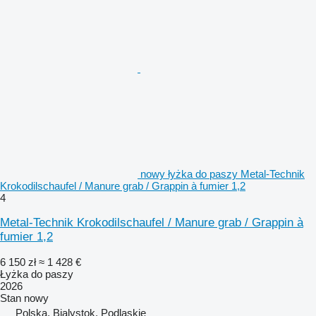
nowy łyżka do paszy Metal-Technik
Krokodilschaufel / Manure grab / Grappin à fumier 1,2
4
Metal-Technik Krokodilschaufel / Manure grab / Grappin à
fumier 1,2
6 150 zł
≈ 1 428 €
Łyżka do paszy
2026
Stan
nowy
Polska, Bialystok, Podlaskie