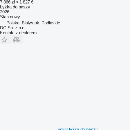
7 866 zł
≈ 1 827 €
Łyżka do paszy
2026
Stan
nowy
Polska, Bialystok, Podlaskie
DC Sp. z o.o.
Kontakt z dealerem
nowy łyżka do paszy