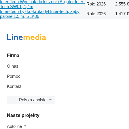
Inter-Tech Wycinak do kiszonki Aligator Inter-
Rok: 2026
2 555 €
Tech SW01, 1,4m
Inter-Tech Łyżko-krokodyl Inter-tech, zęby
Rok: 2026
1 417 €
palone 1,5 m, SLK06
Firma
O nas
Pomoc
Kontakt
Polska / polski
Nasze projekty
Autoline™