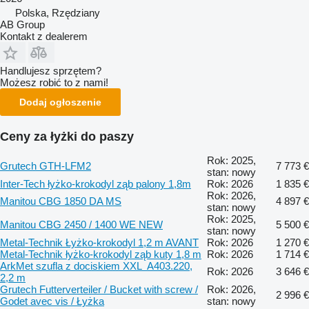
Polska, Rzędziany
AB Group
Kontakt z dealerem
Handlujesz sprzętem?
Możesz robić to z nami!
Dodaj ogłoszenie
Ceny za łyżki do paszy
Rok: 2025,
Grutech GTH-LFM2
7 773 €
stan: nowy
Inter-Tech łyżko-krokodyl ząb palony 1,8m
Rok: 2026
1 835 €
Rok: 2026,
Manitou CBG 1850 DA MS
4 897 €
stan: nowy
Rok: 2025,
Manitou CBG 2450 / 1400 WE NEW
5 500 €
stan: nowy
Metal-Technik Łyżko-krokodyl 1,2 m AVANT
Rok: 2026
1 270 €
Metal-Technik łyżko-krokodyl ząb kuty 1,8 m
Rok: 2026
1 714 €
ArkMet szufla z dociskiem XXL A403.220,
Rok: 2026
3 646 €
2,2 m
Grutech Futterverteiler / Bucket with screw /
Rok: 2026,
2 996 €
Godet avec vis / Łyżka
stan: nowy