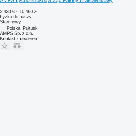
AMPS Łycho-Krokodyl Ząb Palony II-Siłownikowy
2 430 €
≈ 10 460 zł
Łyżka do paszy
Stan
nowy
Polska, Pułtusk
AMPS Sp. z o.o.
Kontakt z dealerem