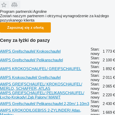
Program partnerski Agroline
Zostań naszym partnerem i otrzymuj wynagrodzenie za każdego
pozyskanego klienta
Zapoznaj się z ofertą
Ceny za łyżki do paszy
Stan:
AMPS Greifschaufel/ Krokoschaufel
1 773 €
nowy
Stan:
AMPS Greifschaufel/ Pelikanschaufel
2 100 €
nowy
Stan:
AMPS KROKOSCHAUFEL/ GREIFSCHAUFEL
1 892 €
nowy
Stan:
AMPS Krokoschaufel/ Greifschaufel
2 011 €
nowy
AMPS GREIFSCHAUFEL/ KROKOSCHAUFEL/
Stan:
2 065 €
MERLO, SCHAFFER, ATLAS
nowy
AMPS GREIFSCHAUFEL/ PELIKANSCHAUFEL/
Stan:
2 220 €
Łycho-Krokodyl Ząb Palony/ MANIT
nowy
Stan:
AMPS Greifschaufel/ Pelikanschaufel 2,20m/ 1,10m3
2 430 €
nowy
AMPS KROKODILGEBISS 2-ZYLINDER/ Atlas,
Stan:
1 669 €
Manitou
nowy