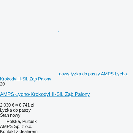
nowy łyżka do paszy AMPS Łycho-
Krokodyl II-Sił. Ząb Palony
20
AMPS Łycho-Krokodyl II-Sił. Ząb Palony
2 030 €
≈ 8 741 zł
Łyżka do paszy
Stan
nowy
Polska, Pułtusk
AMPS Sp. z o.o.
Kontakt z dealerem