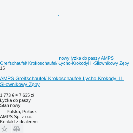
nowy łyżka do paszy AMPS
Greifschaufel/ Krokoschaufel/ Łycho-Krokodyl II-Siłownikowy Zęby
15
AMPS Greifschaufel/ Krokoschaufel/ Łycho-Krokodyl II-
Siłownikowy Zęby
1 773 €
≈ 7 635 zł
Łyżka do paszy
Stan
nowy
Polska, Pułtusk
AMPS Sp. z o.o.
Kontakt z dealerem