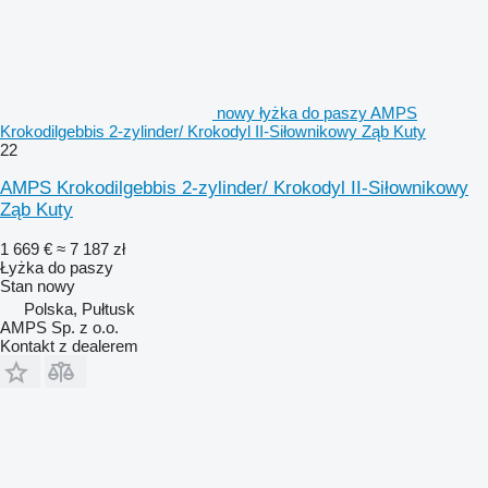
nowy łyżka do paszy AMPS
Krokodilgebbis 2-zylinder/ Krokodyl II-Siłownikowy Ząb Kuty
22
AMPS Krokodilgebbis 2-zylinder/ Krokodyl II-Siłownikowy
Ząb Kuty
1 669 €
≈ 7 187 zł
Łyżka do paszy
Stan
nowy
Polska, Pułtusk
AMPS Sp. z o.o.
Kontakt z dealerem