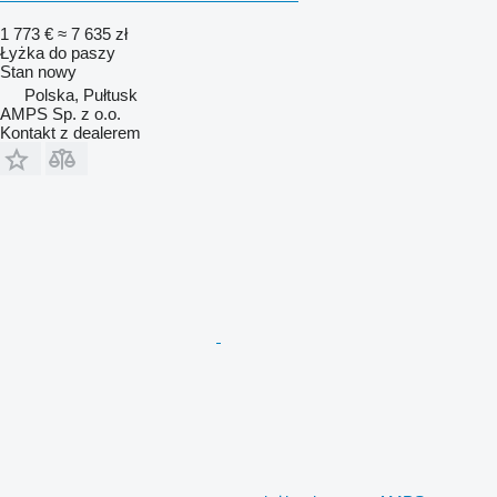
1 773 €
≈ 7 635 zł
Łyżka do paszy
Stan
nowy
Polska, Pułtusk
AMPS Sp. z o.o.
Kontakt z dealerem