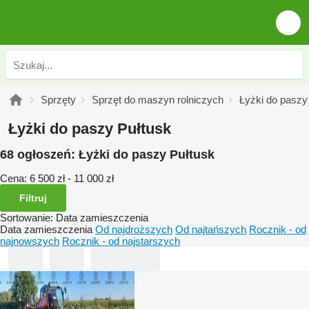
Sprzęty
Sprzęt do maszyn rolniczych
Łyżki do paszy
Łyżki do paszy Pułtusk
68 ogłoszeń:
Łyżki do paszy Pułtusk
Cena:
6 500 zł - 11 000 zł
Filtruj
Sortowanie
:
Data zamieszczenia
Data zamieszczenia
Od najdroższych
Od najtańszych
Rocznik - od
najnowszych
Rocznik - od najstarszych