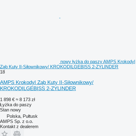
nowy łyżka do paszy AMPS Krokodyl
Ząb Kuty II-Siłownikowy/ KROKODILGEBISS 2-ZYLINDER
18
AMPS Krokodyl Ząb Kuty II-Siłownikowy/
KROKODILGEBISS 2-ZYLINDER
1 898 €
≈ 8 173 zł
Łyżka do paszy
Stan
nowy
Polska, Pułtusk
AMPS Sp. z o.o.
Kontakt z dealerem