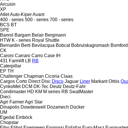
Arcusin
XP
Atlet
Auto-Kiper
Avant
400 - series
500 - series
700 - series
BCS
BT
SPE
Banrol
Bargam
Belair
Bergmann
HTW
K - series
Royal
Shuttle
Bernardin
Berti
Bevilacqua
Bobcat
Bobruiskagromash
Bomford
CK
Caroni
Carraro
Carro
Case IH
431
Farmlift
LB
RB
Caterpillar
EP
TH
Challenger
Chapman
Cicoria
Claas
Cargos
Corto
Direct Disc
Disco
Jaguar
Liner
Markant
Orbis
Qua
CynkoMet
DCM
DK-Tec
Deutz
Deutz-Fahr
Condimaster
HD
KM
M series
RB
SwatMaster
Dieci
Agri Farmer
Agri Star
Dinapolis
Dowdeswell
Dozamech
Dücker
UM
Egedal
Einböck
Chopstar
Elho
Elibol
Energreen
Enorossi
Erdallar
Euro-Masz
Eurosyste