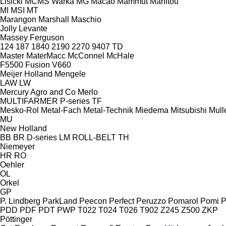
Lisicki
MCMS Warka
MG
Macao
Mammut
Manitou
MI
MSI
MT
Marangon
Marshall
Maschio
Jolly
Levante
Massey Ferguson
124
187
1840
2190
2270
9407
TD
Master
MaterMacc
McConnel
McHale
F5500
Fusion
V660
Meijer Holland
Mengele
LAW
LW
Mercury Agro and Co
Merlo
MULTIFARMER
P-series
TF
Mesko-Rol
Metal-Fach
Metal-Technik
Miedema
Mitsubishi
Mull
MU
New Holland
BB
BR
D-series
LM
ROLL-BELT
TH
Niemeyer
HR
RO
Oehler
OL
Orkel
GP
P. Lindberg
ParkLand
Peecon
Perfect
Peruzzo
Pomarol
Pomi
P
PDD
PDF
PDT
PWP
T022
T024
T026
T902
Z245
Z500
ZKP
Pöttinger