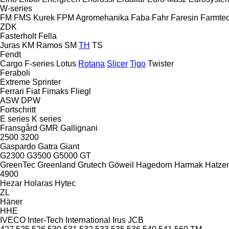
W-series
FM
FMS Kurek
FPM Agromehanika
Faba
Fahr
Faresin
Farmte
ZDK
Fasterholt
Fella
Juras
KM
Ramos
SM
TH
TS
Fendt
Cargo
F-series
Lotus
Rotana
Slicer
Tigo
Twister
Feraboli
Extreme
Sprinter
Ferrari
Fiat
Fimaks
Fliegl
ASW
DPW
Fortschritt
E series
K series
Fransgård
GMR
Gallignani
2500
3200
Gaspardo
Gatra
Giant
G2300
G3500
G5000
GT
GreenTec
Greenland
Grutech
Göweil
Hagedorn
Harmak
Hatzen
4900
Hezar
Holaras
Hytec
ZL
Häner
HHE
IVECO
Inter-Tech
International
Irus
JCB