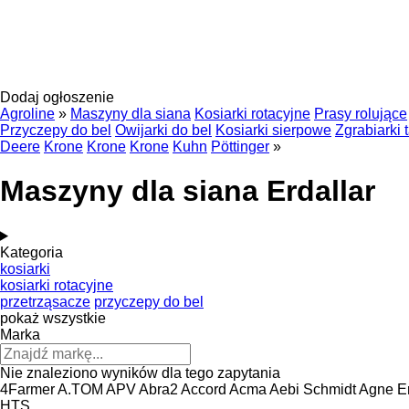
Dodaj ogłoszenie
Agroline
»
Maszyny dla siana
Kosiarki rotacyjne
Prasy rolujące
Przyczepy do bel
Owijarki do bel
Kosiarki sierpowe
Zgrabiarki
Deere
Krone
Krone
Krone
Kuhn
Pöttinger
»
Maszyny dla siana Erdallar
Kategoria
kosiarki
kosiarki rotacyjne
przetrząsacze
przyczepy do bel
pokaż wszystkie
Marka
Nie znaleziono wyników dla tego zapytania
4Farmer
A.TOM
APV
Abra2
Accord
Acma
Aebi Schmidt
Agne E
HTS