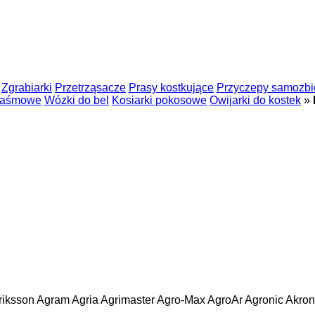
Zgrabiarki
Przetrząsacze
Prasy kostkujące
Przyczepy samozbi
 taśmowe
Wózki do bel
Kosiarki pokosowe
Owijarki do kostek
»
riksson
Agram
Agria
Agrimaster
Agro-Max
AgroAr
Agronic
Akron