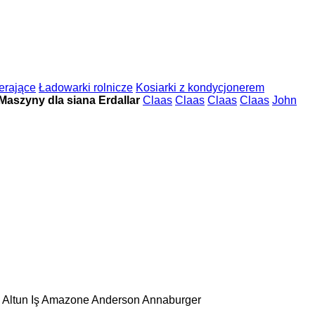
erające
Ładowarki rolnicze
Kosiarki z kondycjonerem
Maszyny dla siana Erdallar
Claas
Claas
Claas
Claas
John
Altun Iş
Amazone
Anderson
Annaburger