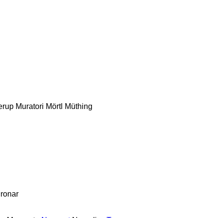
erup
Muratori
Mörtl
Müthing
ronar