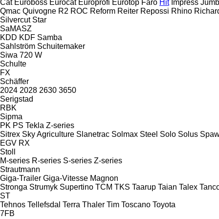
Cat
Euroboss
Eurocat
Europrofi
Eurotop
Faro
Hit
Impress
Jum
Qmac
Quivogne
R2
ROC
Reform
Reiter
Repossi
Rhino
Richar
Silvercut
Star
SaMASZ
KDD
KDF
Samba
Sahlström
Schuitemaker
Siwa 720 W
Schulte
FX
Schäffer
2024
2028
2630
3650
Serigstad
RBK
Sipma
PK
PS
Tekla
Z-series
Sitrex
Sky Agriculture
Slanetrac
Solmax Steel
Solo
Solus
Spaw
EGV
RX
Stoll
M-series
R-series
S-series
Z-series
Strautmann
Giga-Trailer
Giga-Vitesse
Magnon
Stronga
Strumyk
Supertino
TCM
TKS
Taarup
Taian
Talex
Tanc
ST
Tehnos
Tellefsdal
Terra
Thaler
Tim
Toscano
Toyota
7FB