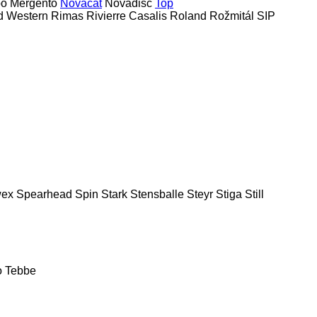
bo
Mergento
Novacat
Novadisc
Top
d Western
Rimas
Rivierre Casalis
Roland
Rožmitál
SIP
ex
Spearhead
Spin
Stark
Stensballe
Steyr
Stiga
Still
o
Tebbe