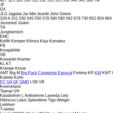
427
525
526
530
531
532
533
535
536
540
541
560
TM
JF
GX
JLG
Jagoda
Jar-Met
Jeantil
John Deere
328 A
331
530
545
550
578
580
590
592
678
730
852
854
864
Jonsered
Joskin
TR
Jungheinrich
EMC
Kellfri
Kemper
Klimza
Koja
Komatsu
FB
Kongskilde
SB
Kowalski
Kramer
KL
KT
Krampe
Krone
AMT
Big M
Big Pack
Comprima
Easycut
Fortima
KR
KW
KWT
Kubota
Kuhn
FC
GA
GF
GMD
LSB
VB
Kverneland
Taarup
UN
Kässbohrer
L'Artésienne
Laverda
Lely
Hibiscus
Lotus
Splendimo
Tigo
Welger
Liebherr
T-series