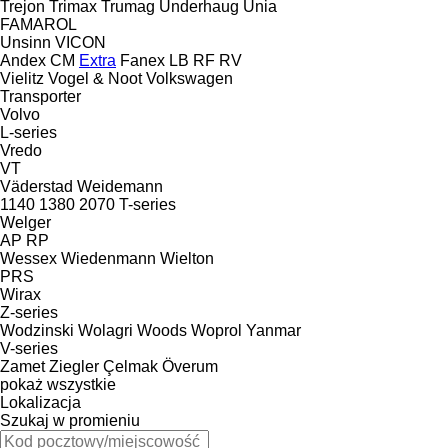
Trejon
Trimax
Trumag
Underhaug
Unia
FAMAROL
Unsinn
VICON
Andex
CM
Extra
Fanex
LB
RF
RV
Vielitz
Vogel & Noot
Volkswagen
Transporter
Volvo
L-series
Vredo
VT
Väderstad
Weidemann
1140
1380
2070
T-series
Welger
AP
RP
Wessex
Wiedenmann
Wielton
PRS
Wirax
Z-series
Wodzinski
Wolagri
Woods
Woprol
Yanmar
V-series
Zamet
Ziegler
Çelmak
Överum
pokaż wszystkie
Lokalizacja
Szukaj w promieniu