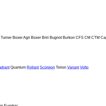
 Turner
Boxer Agri
Boxer
Briri
Bugnot
Burkon
CFS
CM
CTM
Ca
drant
Quantum
Rollant
Scorpion
Torion
Variant
Volto
ms
Eurotrac