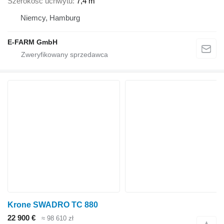
Szerokość uchwytu
7,4 m
Niemcy, Hamburg
E-FARM GmbH
Krone SWADRO TC 880
22 900 €
≈ 98 610 zł