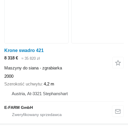
Krone swadro 421
8 318 €
≈ 35 820 zł
Maszyny do siana - zgrabiarka
2000
Szerokość uchwytu
4,2 m
Austria, At-3321 Stephanshart
E-FARM GmbH