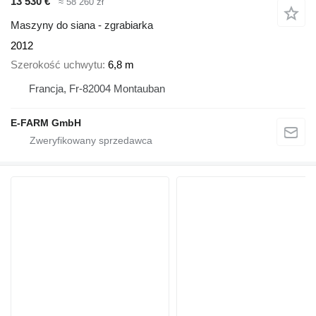
13 530 €
≈ 58 260 zł
Maszyny do siana - zgrabiarka
2012
Szerokość uchwytu
6,8 m
Francja, Fr-82004 Montauban
E-FARM GmbH