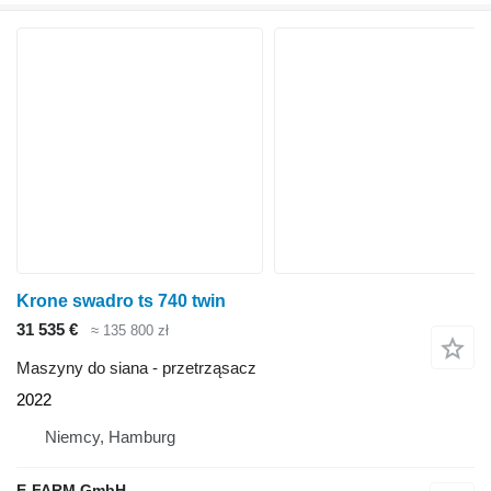
Krone swadro ts 740 twin
31 535 €
≈ 135 800 zł
Maszyny do siana - przetrząsacz
2022
Niemcy, Hamburg
E-FARM GmbH