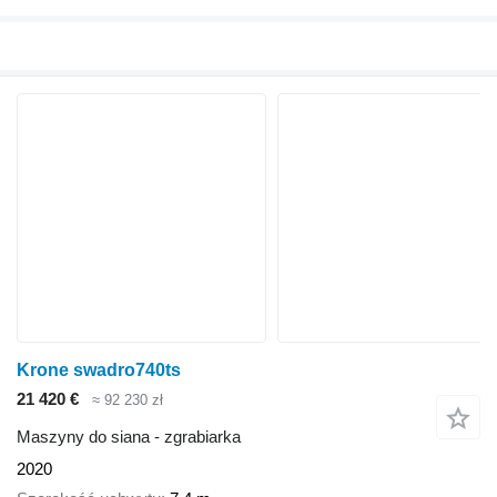
Krone swadro740ts
21 420 €
≈ 92 230 zł
Maszyny do siana - zgrabiarka
2020