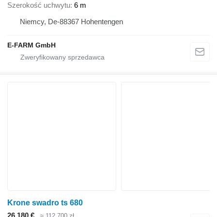
Szerokość uchwytu
6 m
Niemcy, De-88367 Hohentengen
E-FARM GmbH
Krone swadro ts 680
26 180 €
≈ 112 700 zł