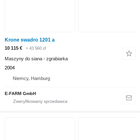
Krone swadro 1201 a
10 115 €
≈ 43 560 zł
Maszyny do siana - zgrabiarka
2004
Niemcy, Hamburg
E-FARM GmbH