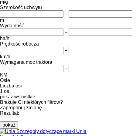
m/g
Szerokość uchwytu
–
m
Wydajność
–
ha/h
Prędkość robocza
–
km/h
Wymagana moc traktora
–
KM
Osie
Liczba osi
1 oś
pokaż wszystkie
Brakuje Ci niektórych filtrów?
Zaproponuj zmianę
Rezultat:
-
pokaż
Szczegóły dotyczące marki Unia