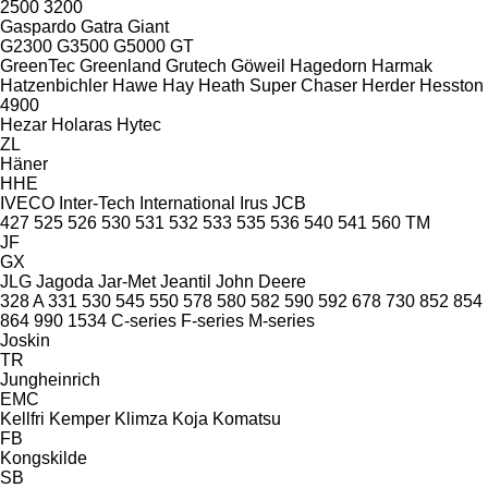
2500
3200
Gaspardo
Gatra
Giant
G2300
G3500
G5000
GT
GreenTec
Greenland
Grutech
Göweil
Hagedorn
Harmak
Hatzenbichler
Hawe
Hay
Heath Super Chaser
Herder
Hesston
4900
Hezar
Holaras
Hytec
ZL
Häner
HHE
IVECO
Inter-Tech
International
Irus
JCB
427
525
526
530
531
532
533
535
536
540
541
560
TM
JF
GX
JLG
Jagoda
Jar-Met
Jeantil
John Deere
328 A
331
530
545
550
578
580
582
590
592
678
730
852
854
864
990
1534
C-series
F-series
M-series
Joskin
TR
Jungheinrich
EMC
Kellfri
Kemper
Klimza
Koja
Komatsu
FB
Kongskilde
SB