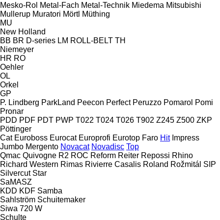
Mesko-Rol
Metal-Fach
Metal-Technik
Miedema
Mitsubishi
Mullerup
Muratori
Mörtl
Müthing
MU
New Holland
BB
BR
D-series
LM
ROLL-BELT
TH
Niemeyer
HR
RO
Oehler
OL
Orkel
GP
P. Lindberg
ParkLand
Peecon
Perfect
Peruzzo
Pomarol
Pomi
Pronar
PDD
PDF
PDT
PWP
T022
T024
T026
T902
Z245
Z500
ZKP
Pöttinger
Cat
Euroboss
Eurocat
Europrofi
Eurotop
Faro
Hit
Impress
Jumbo
Mergento
Novacat
Novadisc
Top
Qmac
Quivogne
R2
ROC
Reform
Reiter
Repossi
Rhino
Richard Western
Rimas
Rivierre Casalis
Roland
Rožmitál
SIP
Silvercut
Star
SaMASZ
KDD
KDF
Samba
Sahlström
Schuitemaker
Siwa 720 W
Schulte