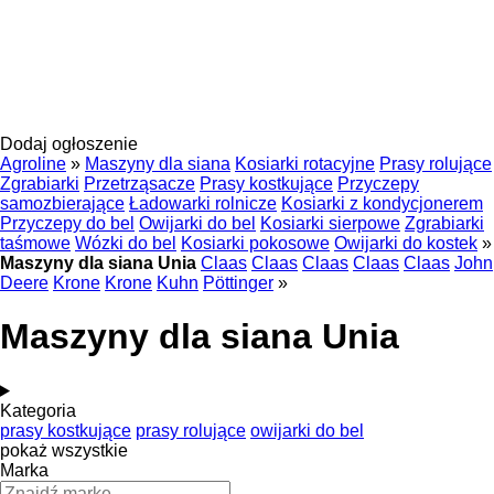
Dodaj ogłoszenie
Agroline
»
Maszyny dla siana
Kosiarki rotacyjne
Prasy rolujące
Zgrabiarki
Przetrząsacze
Prasy kostkujące
Przyczepy
samozbierające
Ładowarki rolnicze
Kosiarki z kondycjonerem
Przyczepy do bel
Owijarki do bel
Kosiarki sierpowe
Zgrabiarki
taśmowe
Wózki do bel
Kosiarki pokosowe
Owijarki do kostek
»
Maszyny dla siana Unia
Claas
Claas
Claas
Claas
Claas
John
Deere
Krone
Krone
Kuhn
Pöttinger
»
Maszyny dla siana Unia
Kategoria
prasy kostkujące
prasy rolujące
owijarki do bel
pokaż wszystkie
Marka