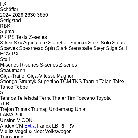
FX
Schäffer
2024
2028
2630
3650
Serigstad
RBK
Sipma
PK
PS
Tekla
Z-series
Sitrex
Sky Agriculture
Slanetrac
Solmax Steel
Solo
Solus
Spawex
Spearhead
Spin
Stark
Stensballe
Steyr
Stiga
Still
EGV
RX
Stoll
M-series
R-series
S-series
Z-series
Strautmann
Giga-Trailer
Giga-Vitesse
Magnon
Stronga
Strumyk
Supertino
TCM
TKS
Taarup
Taian
Talex
Tanco
Tebbe
ST
Tehnos
Tellefsdal
Terra
Thaler
Tim
Toscano
Toyota
7FB
Trejon
Trimax
Trumag
Underhaug
Unia
FAMAROL
Unsinn
VICON
Andex
CM
Extra
Fanex
LB
RF
RV
Vielitz
Vogel & Noot
Volkswagen
Transporter