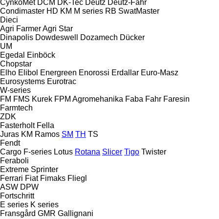
CynkoMet
DCM
DK-Tec
Deutz
Deutz-Fahr
Condimaster
HD
KM
M series
RB
SwatMaster
Dieci
Agri Farmer
Agri Star
Dinapolis
Dowdeswell
Dozamech
Dücker
UM
Egedal
Einböck
Chopstar
Elho
Elibol
Energreen
Enorossi
Erdallar
Euro-Masz
Eurosystems
Eurotrac
W-series
FM
FMS Kurek
FPM Agromehanika
Faba
Fahr
Faresin
Farmtech
ZDK
Fasterholt
Fella
Juras
KM
Ramos
SM
TH
TS
Fendt
Cargo
F-series
Lotus
Rotana
Slicer
Tigo
Twister
Feraboli
Extreme
Sprinter
Ferrari
Fiat
Fimaks
Fliegl
ASW
DPW
Fortschritt
E series
K series
Fransgård
GMR
Gallignani