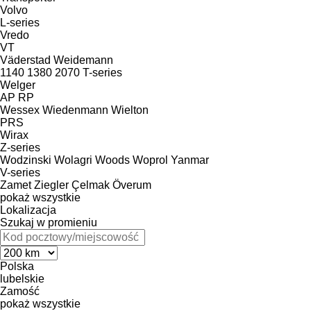
Volvo
L-series
Vredo
VT
Väderstad
Weidemann
1140
1380
2070
T-series
Welger
AP
RP
Wessex
Wiedenmann
Wielton
PRS
Wirax
Z-series
Wodzinski
Wolagri
Woods
Woprol
Yanmar
V-series
Zamet
Ziegler
Çelmak
Överum
pokaż wszystkie
Lokalizacja
Szukaj w promieniu
Polska
lubelskie
Zamość
pokaż wszystkie