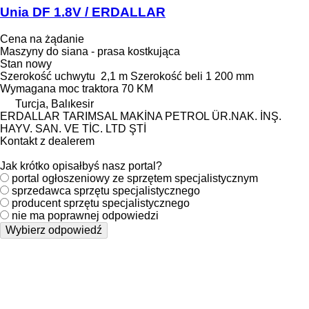
Unia DF 1.8V / ERDALLAR
Cena na żądanie
Maszyny do siana - prasa kostkująca
Stan
nowy
Szerokość uchwytu
2,1 m
Szerokość beli
1 200 mm
Wymagana moc traktora
70 KM
Turcja, Balıkesir
ERDALLAR TARIMSAL MAKİNA PETROL ÜR.NAK. İNŞ.
HAYV. SAN. VE TİC. LTD ŞTİ
Kontakt z dealerem
Jak krótko opisałbyś nasz portal?
portal ogłoszeniowy ze sprzętem specjalistycznym
sprzedawca sprzętu specjalistycznego
producent sprzętu specjalistycznego
nie ma poprawnej odpowiedzi
Wybierz odpowiedź