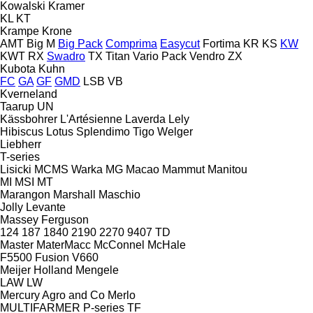
Kowalski
Kramer
KL
KT
Krampe
Krone
AMT
Big M
Big Pack
Comprima
Easycut
Fortima
KR
KS
KW
KWT
RX
Swadro
TX
Titan
Vario Pack
Vendro
ZX
Kubota
Kuhn
FC
GA
GF
GMD
LSB
VB
Kverneland
Taarup
UN
Kässbohrer
L'Artésienne
Laverda
Lely
Hibiscus
Lotus
Splendimo
Tigo
Welger
Liebherr
T-series
Lisicki
MCMS Warka
MG
Macao
Mammut
Manitou
MI
MSI
MT
Marangon
Marshall
Maschio
Jolly
Levante
Massey Ferguson
124
187
1840
2190
2270
9407
TD
Master
MaterMacc
McConnel
McHale
F5500
Fusion
V660
Meijer Holland
Mengele
LAW
LW
Mercury Agro and Co
Merlo
MULTIFARMER
P-series
TF