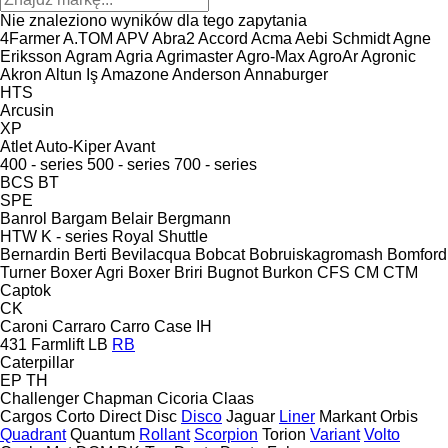
Nie znaleziono wyników dla tego zapytania
4Farmer
A.TOM
APV
Abra2
Accord
Acma
Aebi Schmidt
Agne
Eriksson
Agram
Agria
Agrimaster
Agro-Max
AgroAr
Agronic
Akron
Altun Iş
Amazone
Anderson
Annaburger
HTS
Arcusin
XP
Atlet
Auto-Kiper
Avant
400 - series
500 - series
700 - series
BCS
BT
SPE
Banrol
Bargam
Belair
Bergmann
HTW
K - series
Royal
Shuttle
Bernardin
Berti
Bevilacqua
Bobcat
Bobruiskagromash
Bomford
Turner
Boxer Agri
Boxer
Briri
Bugnot
Burkon
CFS
CM
CTM
Captok
CK
Caroni
Carraro
Carro
Case IH
431
Farmlift
LB
RB
Caterpillar
EP
TH
Challenger
Chapman
Cicoria
Claas
Cargos
Corto
Direct Disc
Disco
Jaguar
Liner
Markant
Orbis
Quadrant
Quantum
Rollant
Scorpion
Torion
Variant
Volto